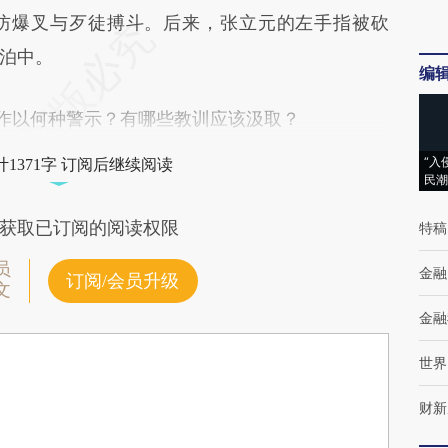
爆叉与歹徒搏斗。后来，张立元的左手指被砍
泊中。
编
工作以何种警示？有哪些教训应该汲取？
“入
1371字 订阅后继续阅读
民潮
获取已订阅的阅读权限
特稿
员
金融
订阅/会员升级
文
金融
世界
财新