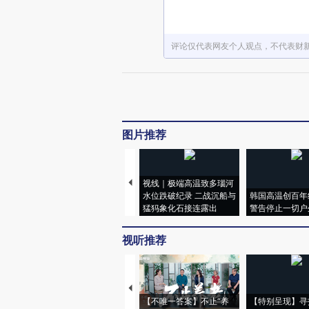
评论仅代表网友个人观点，不代表财
图片推荐
视线｜极端高温致多瑙河
水位跌破纪录 二战沉船与
韩国高温创百年
猛犸象化石接连露出
警告停止一切户
视听推荐
【不唯一答案】不止“养
【特别呈现】寻