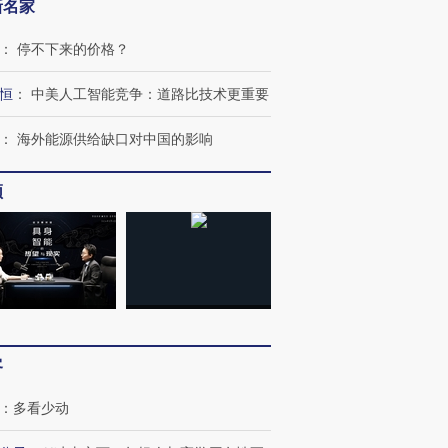
新名家
：
停不下来的价格？
恒
：
中美人工智能竞争：道路比技术更重要
：
海外能源供给缺口对中国的影响
频
OX的吸金
马航飞行员跨国走私7万
视线｜被称为“蟑螂”的印
让中产们甘
粒摇头丸 尿检体内含3种
度Z世代 用街头抗争将教
秘鲁纳斯
”？
毒品
育部长拱下台
13人遇难
客
：
多看少动
进第四届链博
【商旅对话】华住集团
技“链”接产
【特别呈现】寻找100种
CFO：不靠规模取胜，华
【特别呈