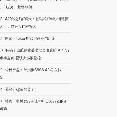
、8航次｜出海·物流
53
439%之后的6天：被硅谷和华尔街追捧
才，为何走入杠杆误区
07
陈龙：Token时代的商业与组织
50
特稿｜国航原党委书记樊澄受贿3847万
审待宣判 否认大多数指控
29
今日开盘：沪指报3896.49点 跌幅
0%
24
蓄势突破后的黄金
51
特稿｜宇树发行市值610亿 先行者的加
考验