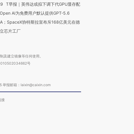
29
T早报｜英伟达或拟下调下代GPU显存配
Open AI为免费用户默认提供GPT-5.6
NA；SpaceX协特斯拉宣布斥168亿美元在德
立芯片工厂
复制及建立镜像等任何使用。
010502034662号
箱：laixin@caixin.com
链接