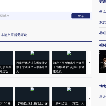
财
伍戈
新网观点
发布
罗志
易峘
本篇文章暂无评论
视
西班牙休达进入紧急状态
加沙上百万流离失所者困
视线｜HYR
纪录 当局
数千非法移民从摩洛哥闯
于“塑料烤箱” 高温引发健
术：是什么
外活动
入
康危机
心“花钱找虐
博
唐涯
【推广】走
找100种
【特别呈现】澳门全力探
【特别呈现】《东莞，人
会，让数智科