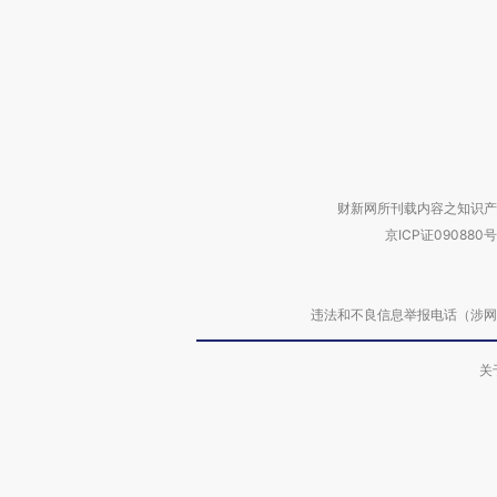
财新网所刊载内容之知识产
京ICP证090880号
违法和不良信息举报电话（涉网络暴力有
关