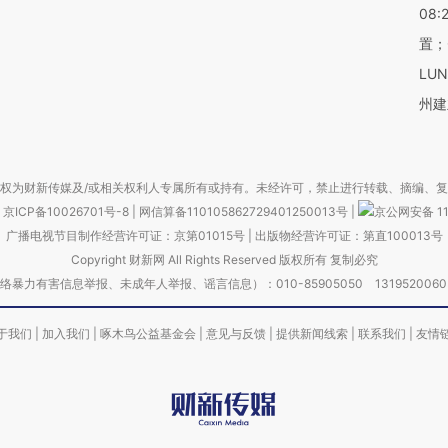
08:
置；
LU
州建
权为财新传媒及/或相关权利人专属所有或持有。未经许可，禁止进行转载、摘编、
京ICP备10026701号-8
|
网信算备110105862729401250013号
|
京公网安备 11
广播电视节目制作经营许可证：京第01015号
|
出版物经营许可证：第直100013号
Copyright 财新网 All Rights Reserved 版权所有 复制必究
害信息举报、未成年人举报、谣言信息）：010-85905050 13195200605 举报邮
于我们
|
加入我们
|
啄木鸟公益基金会
|
意见与反馈
|
提供新闻线索
|
联系我们
|
友情