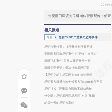
2014年
公安部门应该为关键岗位警察配枪；侦查
相关报道
专题
昆明“3·01”严重暴力恐怖事件
昆明公安特警：15秒开枪制伏五歹徒
美国国务院称昆明事件为“恐怖主义行为”
新疆“7.5 事件”后重大暴恐事件一览
新疆党委书记：坚决打击暴恐犯罪
【昆明之劫】杨军民夫妇的旅途噩梦
昆明警方微博与波士顿警方Tweets有何不同
昆明“3·01”严重暴力恐怖案成功告破
外交部：昆明暴恐现场发现“东突”旗帜
劫后一天的昆明火车站