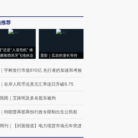
辑推荐
侵”还是“人道危机” 难
撕裂西班牙飞地休达
显影｜瓜农的漫长等待
｜
宇树发行市值610亿 先行者的加速和考验
｜
在岸人民币兑美元汇率连日升破6.75
我闻
｜
艾路明及多名股东被拘
｜
特朗普再签两份行政令限制出生公民权
周刊
｜
【封面报道】电力现货市场元年突进