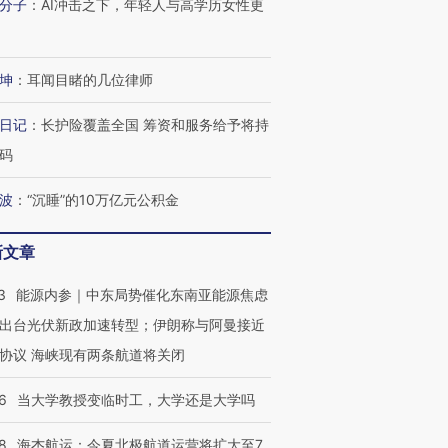
分子
：
AI冲击之下，年轻人与高学历女性更
有意思的生活方式·第三对
住三大增长引擎是什么？
有意思的
坤
：
耳闻目睹的几位律师
日记
：
长护险覆盖全国 筹资和服务给予将持
码
波
：
“沉睡”的10万亿元公积金
新文章
3
能源内参｜中东局势催化东南亚能源焦虑
出台光伏新政加速转型；伊朗称与阿曼接近
协议 海峡现有两条航道将关闭
6
当大学教授变临时工，大学还是大学吗
8
海杰航运：今夏北极航道运营将扩大至7