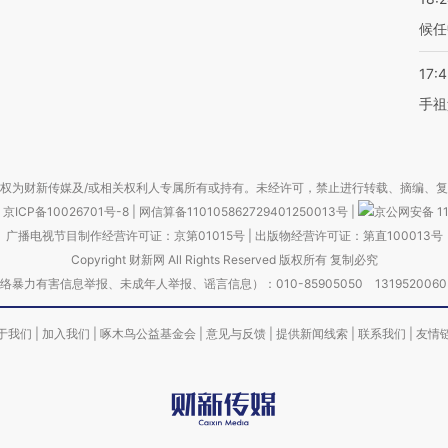
候任
17:
手祖
权为财新传媒及/或相关权利人专属所有或持有。未经许可，禁止进行转载、摘编、
京ICP备10026701号-8
|
网信算备110105862729401250013号
|
京公网安备 11
广播电视节目制作经营许可证：京第01015号
|
出版物经营许可证：第直100013号
Copyright 财新网 All Rights Reserved 版权所有 复制必究
害信息举报、未成年人举报、谣言信息）：010-85905050 13195200605 举报邮
于我们
|
加入我们
|
啄木鸟公益基金会
|
意见与反馈
|
提供新闻线索
|
联系我们
|
友情