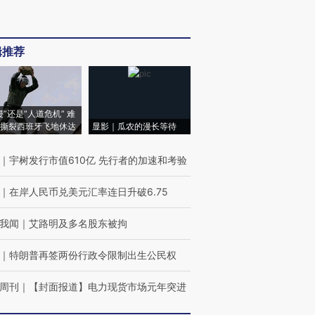
辑推荐
侵”还是“人道危机” 难
撕裂西班牙飞地休达
显影｜瓜农的漫长等待
｜
宇树发行市值610亿 先行者的加速和考验
｜
在岸人民币兑美元汇率连日升破6.75
我闻
｜
艾路明及多名股东被拘
｜
特朗普再签两份行政令限制出生公民权
周刊
｜
【封面报道】电力现货市场元年突进