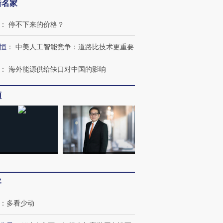
新名家
：
停不下来的价格？
恒
：
中美人工智能竞争：道路比技术更重要
：
海外能源供给缺口对中国的影响
频
客
跨国走私7万
视线｜被称为“蟑螂”的印
视线｜“入侵”还是“人道危
：
多看少动
检体内含3种
度Z世代 用街头抗争将教
机”？难民潮撕裂西班牙
秘鲁纳斯
育部长拱下台
飞地休达
13人遇难