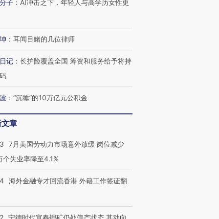
分子
：
AI冲击之下，年轻人与高学历女性更
坤
：
耳闻目睹的几位律师
进第四届链博
【商旅对话】华住集团
技“链”接产
【特别呈现】寻找100种
CFO：不靠规模取胜，华
【特别呈
日记
：
长护险覆盖全国 筹资和服务给予将持
有意思的生活方式·第三对
住三大增长引擎是什么？
有意思的
码
波
：
“沉睡”的10万亿元公积金
新文章
43
7月美国劳动力市场意外放缓 岗位减少
3万个失业率降至4.1%
14
海外金融专才回流香港 外籍工作签证翻
2
宁德时代宜春锂矿仍处停产状态 其动向