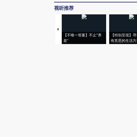
视听推荐
【不唯一答案】不止“养
【特别呈现】寻
老”
有意思的生活方