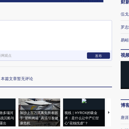
财
伍戈
罗志
易峘
视
新网观点
发布
本篇文章暂无评论
博
致多瑙河
加沙上百万流离失所者困
视线｜HYROX的吸金
马航飞行员
唐涯
二战沉船与
于“塑料烤箱” 高温引发健
术：是什么让中产们甘
粒摇头丸 尿
露出
康危机
心“花钱找虐”？
毒品