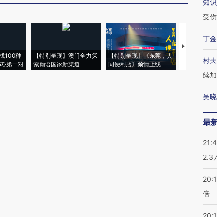
知识
受伤
丁金
【推广】走
找100种
【特别呈现】澳门全力探
【特别呈现】《东莞，人
会，让数智科
村夫
式·第一对
索葡语国家新渠道
间便利店》倾情上线
业
续加
吴晓
最
21:
2.
20:
倍
20:1