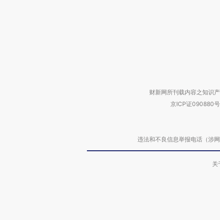
财新网所刊载内容之知识产
京ICP证090880号
违法和不良信息举报电话（涉网络暴力有
关