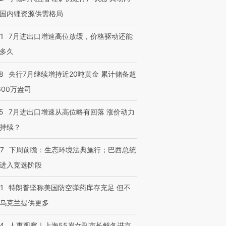
国内锂资源供需格局
1
7月进出口增速高位放缓，价格驱动还能
多久
8
央行7月继续增持近20吨黄金 累计储备超
600万盎司
5
7月进出口增速从高位略有回落 涨价动力
持续？
07
下周前瞻：生态环境法典施行；巴西总统
进入竞选阶段
1
特朗普坚称美国防空弹药库存充足 但不
乌克兰提供更多
24
人事观察｜上海55岁女副市长解冬进京