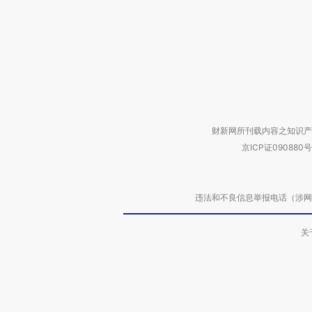
财新网所刊载内容之知识产
京ICP证090880号
违法和不良信息举报电话（涉网络暴力有
关