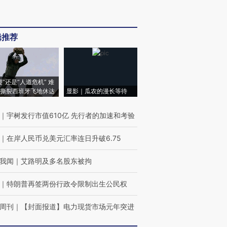
辑推荐
侵”还是“人道危机” 难
撕裂西班牙飞地休达
显影｜瓜农的漫长等待
｜
宇树发行市值610亿 先行者的加速和考验
｜
在岸人民币兑美元汇率连日升破6.75
我闻
｜
艾路明及多名股东被拘
｜
特朗普再签两份行政令限制出生公民权
周刊
｜
【封面报道】电力现货市场元年突进