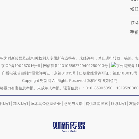
候任
17:
手祖
权为财新传媒及/或相关权利人专属所有或持有。未经许可，禁止进行转载、摘编、
京ICP备10026701号-8
|
网信算备110105862729401250013号
|
京公网安备 11
广播电视节目制作经营许可证：京第01015号
|
出版物经营许可证：第直100013号
Copyright 财新网 All Rights Reserved 版权所有 复制必究
害信息举报、未成年人举报、谣言信息）：010-85905050 13195200605 举报邮
于我们
|
加入我们
|
啄木鸟公益基金会
|
意见与反馈
|
提供新闻线索
|
联系我们
|
友情