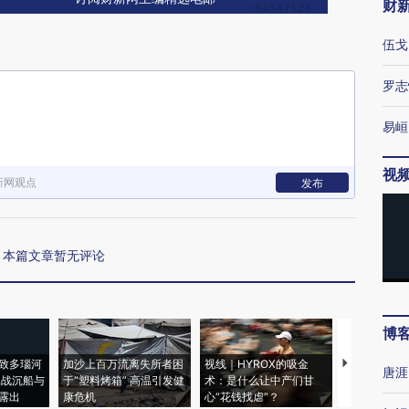
财
伍戈
罗志
易峘
视
新网观点
发布
本篇文章暂无评论
博
致多瑙河
加沙上百万流离失所者困
视线｜HYROX的吸金
马航飞行员
唐涯
二战沉船与
于“塑料烤箱” 高温引发健
术：是什么让中产们甘
粒摇头丸 尿
露出
康危机
心“花钱找虐”？
毒品