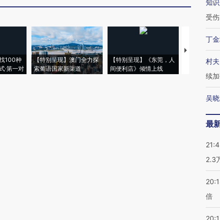
知识
受伤
丁金
【推广】走
找100种
【特别呈现】澳门全力探
【特别呈现】《东莞，人
会，让数智科
村夫
式·第一对
索葡语国家新渠道
间便利店》倾情上线
业
续加
吴晓
最
21:
2.
20:
倍
20:1