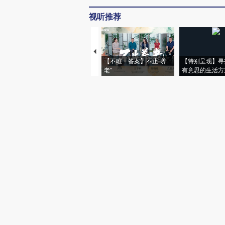
视听推荐
【不唯一答案】不止“养
【特别呈现】寻
老”
有意思的生活方