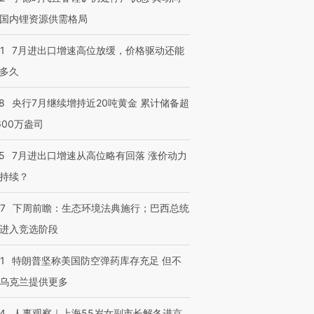
国内锂资源供需格局
1
7月进出口增速高位放缓，价格驱动还能
多久
8
央行7月继续增持近20吨黄金 累计储备超
600万盎司
5
7月进出口增速从高位略有回落 涨价动力
持续？
07
下周前瞻：生态环境法典施行；巴西总统
进入竞选阶段
1
特朗普坚称美国防空弹药库存充足 但不
乌克兰提供更多
24
人事观察｜上海55岁女副市长解冬进京