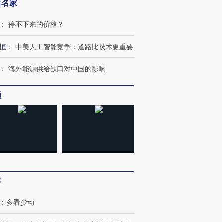
新名家
：
停不下来的价格？
恒
：
中美人工智能竞争：道路比技术更重要
：
海外能源供给缺口对中国的影响
频
客
跨国走私7万
视线｜被称为“蟑螂”的印
视线｜“入侵”还是“人道危
：
多看少动
检体内含3种
度Z世代 用街头抗争将教
机”？难民潮撕裂西班牙
秘鲁纳斯
育部长拱下台
飞地休达
13人遇难