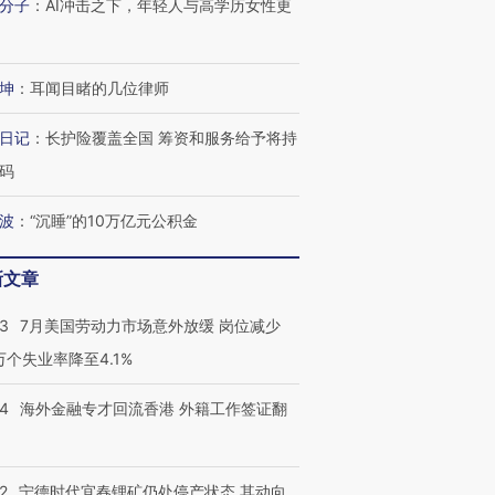
分子
：
AI冲击之下，年轻人与高学历女性更
坤
：
耳闻目睹的几位律师
进第四届链博
【商旅对话】华住集团
技“链”接产
【特别呈现】寻找100种
CFO：不靠规模取胜，华
【特别呈
日记
：
长护险覆盖全国 筹资和服务给予将持
有意思的生活方式·第三对
住三大增长引擎是什么？
有意思的
码
波
：
“沉睡”的10万亿元公积金
新文章
43
7月美国劳动力市场意外放缓 岗位减少
3万个失业率降至4.1%
14
海外金融专才回流香港 外籍工作签证翻
2
宁德时代宜春锂矿仍处停产状态 其动向