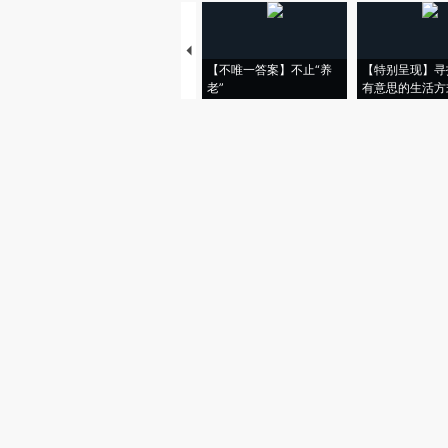
【不唯一答案】不止“养
【特别呈现】寻
老”
有意思的生活方