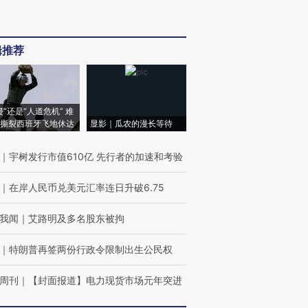
辑推荐
侵”还是“人道危机” 难
撕裂西班牙飞地休达
显影｜瓜农的漫长等待
｜
宇树发行市值610亿 先行者的加速和考验
｜
在岸人民币兑美元汇率连日升破6.75
我闻
｜
艾路明及多名股东被拘
｜
特朗普再签两份行政令限制出生公民权
周刊
｜
【封面报道】电力现货市场元年突进