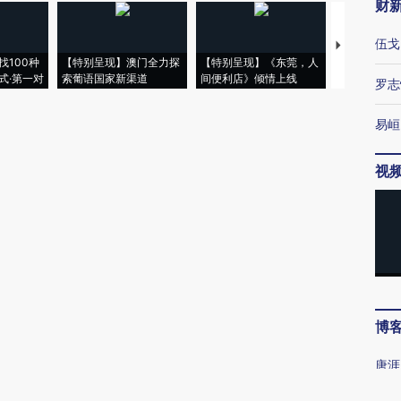
财
伍戈
【推广】走
找100种
【特别呈现】澳门全力探
【特别呈现】《东莞，人
会，让数智科
式·第一对
索葡语国家新渠道
间便利店》倾情上线
业
罗志
易峘
视
博
唐涯