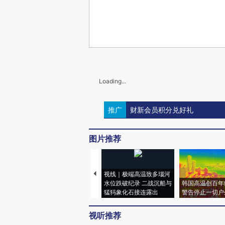
Loading...
推广
财新会员积分兑好礼
图片推荐
视线｜极端高温致多瑙河
水位跌破纪录 二战沉船与
韩国高温创百年
猛犸象化石接连露出
警告停止一切户
视听推荐