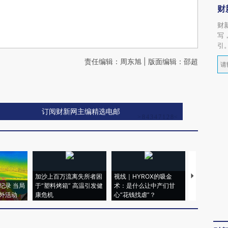
财
财
写
引
责任编辑：周东旭 | 版面编辑：邵超
订阅财新网主编精选电邮
加沙上百万流离失所者困
视线｜HYROX的吸金
马航飞行员
纪录 当局
于“塑料烤箱” 高温引发健
术：是什么让中产们甘
粒摇头丸 尿
外活动
康危机
心“花钱找虐”？
毒品