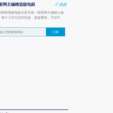
新网主编精选版电邮
样例
新网新闻版电邮全新升级！财新网主编精心编
，每个工作日定时投递，篇篇重磅，可信可
。
订阅
跨国走私7万
视线｜被称为“蟑螂”的印
视线｜“入侵”还是“人道危
检体内含3种
度Z世代 用街头抗争将教
机”？难民潮撕裂西班牙
秘鲁纳斯
育部长拱下台
飞地休达
13人遇难