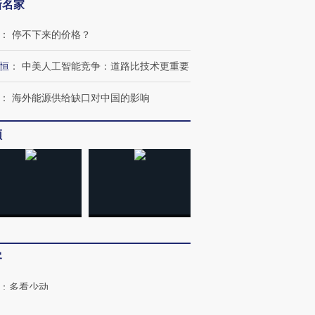
新名家
：
停不下来的价格？
进第四届链博
【商旅对话】华住集团
技“链”接产
【特别呈现】寻找100种
CFO：不靠规模取胜，华
【特别呈
有意思的生活方式·第三对
住三大增长引擎是什么？
有意思的
恒
：
中美人工智能竞争：道路比技术更重要
：
海外能源供给缺口对中国的影响
频
客
：
多看少动