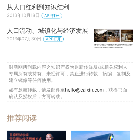
从人口红利到知识红利
2013年10月18日
APP打开
人口流动、城镇化与经济发展
2013年07月30日
APP打开
财新网所刊载内容之知识产权为财新传媒及/或相关权利人
专属所有或持有。未经许可，禁止进行转载、摘编、复制及
建立镜像等任何使用。
如有意愿转载，请发邮件至
hello@caixin.com
，获得书面
确认及授权后，方可转载。
推荐阅读