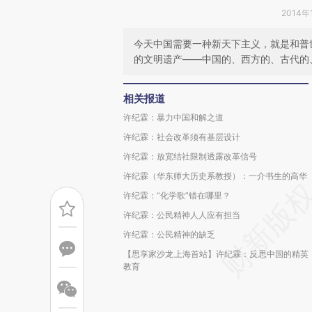
2014年
今天中国需要一种新天下主义，就是和普
的文明遗产——中国的、西方的、古代的
相关报道
许纪霖：暴力中国和解之道
许纪霖：社会改革须有基层设计
许纪霖：放宽结社限制透露改革信号
许纪霖（华东师大历史系教授）：一介书生的高华
许纪霖：“化学歌”错在哪里？
许纪霖：公民精神人人应有担当
许纪霖：公民精神的缺乏
【思享家沙龙上海首站】许纪霖：反思中国的精英
教育