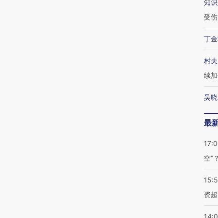
知识
受伤
丁金
村夫
续加
吴晓
最
17:
空”
15:
资超
14: