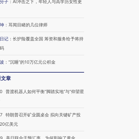
分子
：
AI冲击之下，年轻人与高学历女性更
坤
：
耳闻目睹的几位律师
日记
：
长护险覆盖全国 筹资和服务给予将持
码
波
：
“沉睡”的10万亿元公积金
新文章
00
普渡机器人如何平衡“脚踏实地”与“仰望星
？
57
特朗普召开矿业圆桌会 拟向关键矿产投
20亿美元
09
美日联合干预汇率，为何影响了黄金