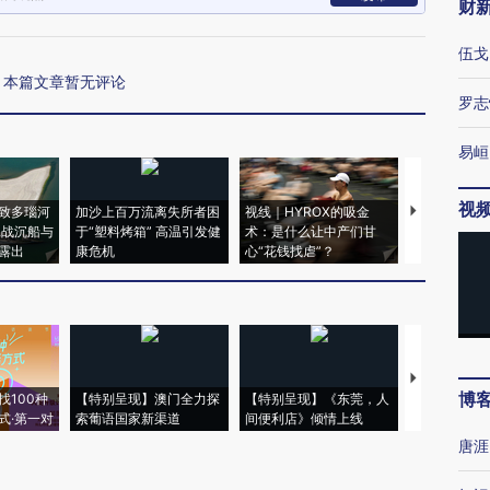
财
伍戈
本篇文章暂无评论
罗志
易峘
视
致多瑙河
加沙上百万流离失所者困
视线｜HYROX的吸金
马航飞行员
二战沉船与
于“塑料烤箱” 高温引发健
术：是什么让中产们甘
粒摇头丸 尿
露出
康危机
心“花钱找虐”？
毒品
【推广】走
博
找100种
【特别呈现】澳门全力探
【特别呈现】《东莞，人
会，让数智科
式·第一对
索葡语国家新渠道
间便利店》倾情上线
业
唐涯