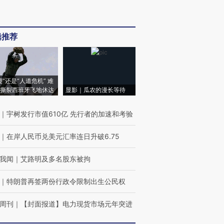
辑推荐
侵”还是“人道危机” 难
撕裂西班牙飞地休达
显影｜瓜农的漫长等待
｜
宇树发行市值610亿 先行者的加速和考验
｜
在岸人民币兑美元汇率连日升破6.75
我闻
｜
艾路明及多名股东被拘
｜
特朗普再签两份行政令限制出生公民权
周刊
｜
【封面报道】电力现货市场元年突进