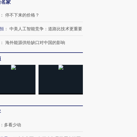
新名家
：
停不下来的价格？
恒
：
中美人工智能竞争：道路比技术更重要
：
海外能源供给缺口对中国的影响
频
跨国走私7万
视线｜被称为“蟑螂”的印
视线｜“入侵”还是“人道危
检体内含3种
度Z世代 用街头抗争将教
机”？难民潮撕裂西班牙
秘鲁纳斯
育部长拱下台
飞地休达
13人遇难
进第四届链博
【商旅对话】华住集团
客
技“链”接产
【特别呈现】寻找100种
CFO：不靠规模取胜，华
【特别呈
有意思的生活方式·第三对
住三大增长引擎是什么？
有意思的
：
多看少动