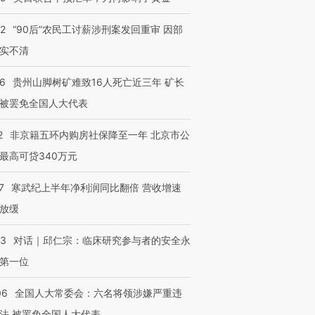
32
“90后”农民工讨薪涉刑案发回重审 因部
实不清
36
贵州山脚树矿难致16人死亡近三年 矿长
被罢免全国人大代表
2
非京籍五环内购房社保降至一年 北京市公
最高可贷340万元
7
寒武纪上半年净利润同比翻倍 营收增速
放缓
53
对话｜邱仁宗：临床研究参与者的安全永
第一位
06
全国人大常委会：六名将领涉嫌严重违
法 被罢免全国人大代表