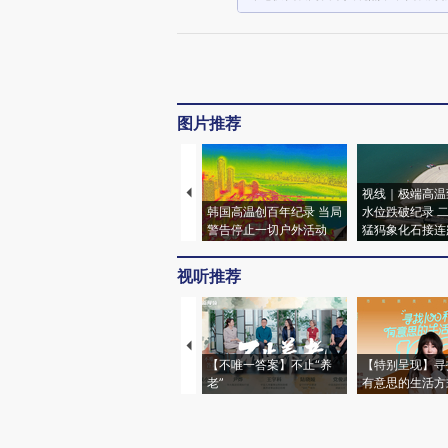
图片推荐
视线｜极端高温
韩国高温创百年纪录 当局
水位跌破纪录 
警告停止一切户外活动
猛犸象化石接连
视听推荐
【不唯一答案】不止“养
【特别呈现】寻
老”
有意思的生活方