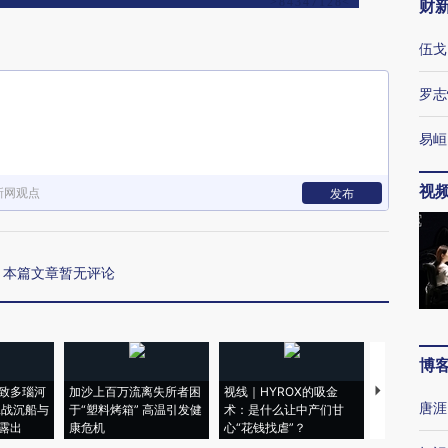
财
伍戈
罗志
易峘
视
新网观点
发布
本篇文章暂无评论
博
致多瑙河
加沙上百万流离失所者困
视线｜HYROX的吸金
马航飞行员
唐涯
二战沉船与
于“塑料烤箱” 高温引发健
术：是什么让中产们甘
粒摇头丸 尿
露出
康危机
心“花钱找虐”？
毒品