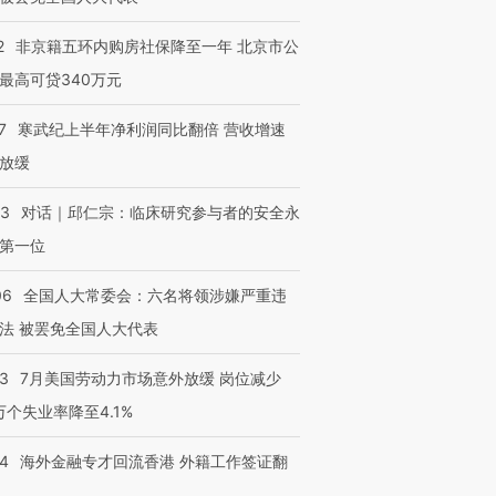
2
非京籍五环内购房社保降至一年 北京市公
最高可贷340万元
7
寒武纪上半年净利润同比翻倍 营收增速
放缓
53
对话｜邱仁宗：临床研究参与者的安全永
第一位
06
全国人大常委会：六名将领涉嫌严重违
法 被罢免全国人大代表
43
7月美国劳动力市场意外放缓 岗位减少
3万个失业率降至4.1%
14
海外金融专才回流香港 外籍工作签证翻