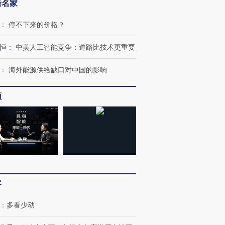
新名家
：
停不下来的价格？
恒
：
中美人工智能竞争：道路比技术更重要
：
海外能源供给缺口对中国的影响
频
客
跨国走私7万
视线｜被称为“蟑螂”的印
视线｜“入侵”还是“人道危
：
多看少动
检体内含3种
度Z世代 用街头抗争将教
机”？难民潮撕裂西班牙
秘鲁纳斯
育部长拱下台
飞地休达
13人遇难