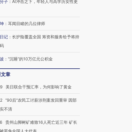
分子
：
AI冲击之下，年轻人与高学历女性更
坤
：
耳闻目睹的几位律师
进第四届链博
【商旅对话】华住集团
技“链”接产
【特别呈现】寻找100种
CFO：不靠规模取胜，华
【特别呈
日记
：
长护险覆盖全国 筹资和服务给予将持
有意思的生活方式·第三对
住三大增长引擎是什么？
有意思的
码
波
：
“沉睡”的10万亿元公积金
新文章
09
美日联合干预汇率，为何影响了黄金
32
“90后”农民工讨薪涉刑案发回重审 因部
实不清
36
贵州山脚树矿难致16人死亡近三年 矿长
被罢免全国人大代表