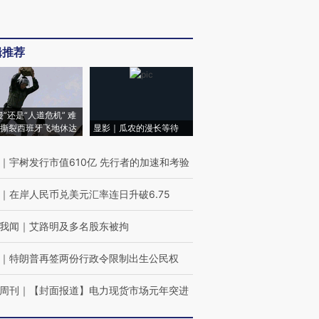
辑推荐
侵”还是“人道危机” 难
撕裂西班牙飞地休达
显影｜瓜农的漫长等待
｜
宇树发行市值610亿 先行者的加速和考验
｜
在岸人民币兑美元汇率连日升破6.75
我闻
｜
艾路明及多名股东被拘
｜
特朗普再签两份行政令限制出生公民权
周刊
｜
【封面报道】电力现货市场元年突进