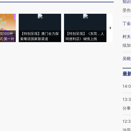
知识
受伤
丁金
【推广】走
找100种
【特别呈现】澳门全力探
【特别呈现】《东莞，人
会，让数智科
村夫
式·第一对
索葡语国家新渠道
间便利店》倾情上线
业
续加
吴晓
最
14:
13:
分事
12:
涉罪