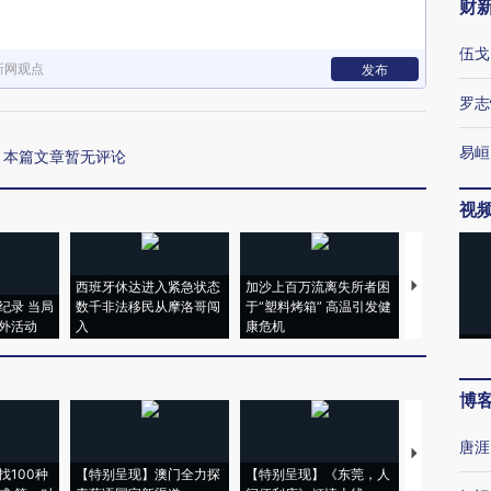
财
伍戈
新网观点
发布
罗志
易峘
本篇文章暂无评论
视
西班牙休达进入紧急状态
加沙上百万流离失所者困
视线｜HYR
纪录 当局
数千非法移民从摩洛哥闯
于“塑料烤箱” 高温引发健
术：是什么
外活动
入
康危机
心“花钱找虐
博
唐涯
【推广】走
找100种
【特别呈现】澳门全力探
【特别呈现】《东莞，人
会，让数智科