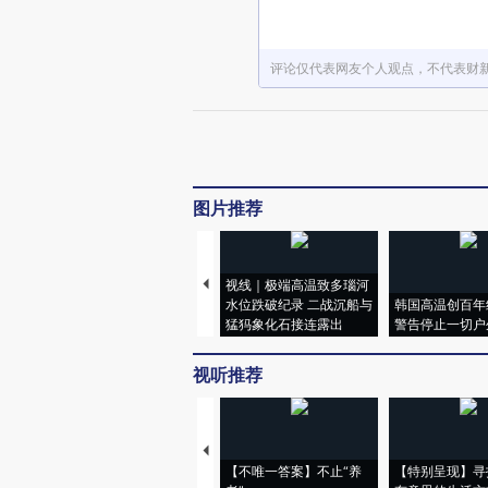
评论仅代表网友个人观点，不代表财
图片推荐
视线｜极端高温致多瑙河
水位跌破纪录 二战沉船与
韩国高温创百年
猛犸象化石接连露出
警告停止一切户
视听推荐
【不唯一答案】不止“养
【特别呈现】寻