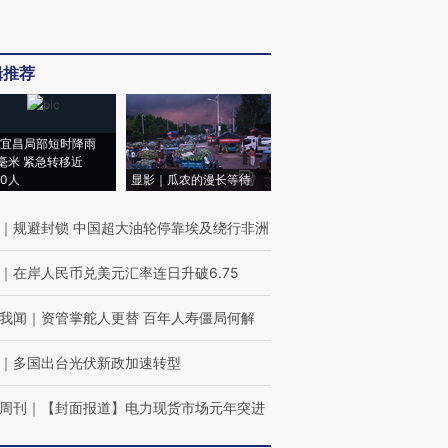
辑推荐
宜昌局部短时降雨
8毫米 紧急转移近
00人
显影｜瓜农的漫长等待
｜
规避封锁 中国超大油轮停靠埃及绕行非洲
｜
在岸人民币兑美元汇率连日升破6.75
我闻
｜
资管掌舵人更替 百年人寿僵局何解
｜
多国出台光伏新政加速转型
周刊
｜
【封面报道】电力现货市场元年突进