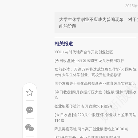
2015年
大学生休学创业不应成为普遍现象，对于
能的阶段
相关报道
YOU+与时代地产合作开发创业社区
[今日收盘]创业板延续调整 龙头乐视网跌停
盘前必读：万达万科将达成战略合作协议 国务院
允许大学生休学创业、高校开创业必修课
国办发布关于深化高校创新创业教育改革实施意见
[今日收盘]四月数据打压大盘 创业板“受惊”调整收
跌
创业板屡传被约谈 开盘跳水下跌2%
[今日收盘]逾220只个股涨停 创业板市盈率高达
114倍
降息再度落地 两市高开创业板指站上3000点
IE商学院院长：创业者都该到商学院学习