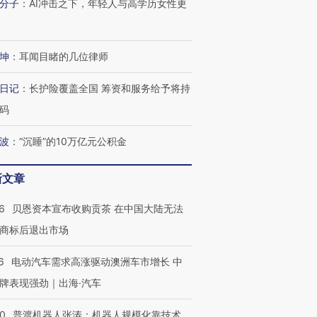
有意思的生活方式·第三对
住三大增长引擎是什么？
有意思的
分子
：
AI冲击之下，年轻人与高学历女性更
坤
：
耳闻目睹的几位律师
日记
：
长护险覆盖全国 筹资和服务给予将持
码
波
：
“沉睡”的10万亿元公积金
新文章
6
贝恩资本宣布收购贡茶 在中国大陆无法
商标后退出市场
6
电动汽车需求高涨驱动澳洲车市增长 中
牌表现强劲｜出海·汽车
00
普渡机器人张涛：机器人规模化靠技术、