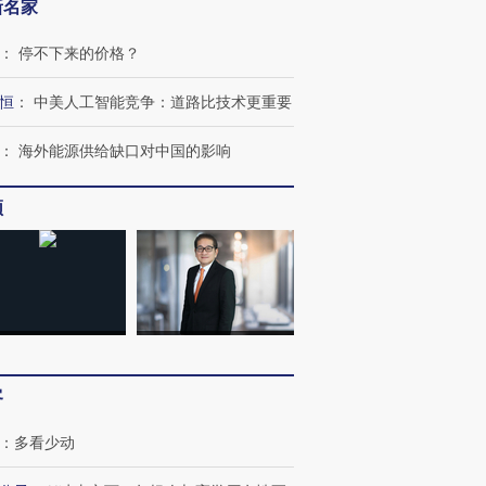
新名家
：
停不下来的价格？
恒
：
中美人工智能竞争：道路比技术更重要
：
海外能源供给缺口对中国的影响
频
OX的吸金
马航飞行员跨国走私7万
视线｜被称为“蟑螂”的印
让中产们甘
粒摇头丸 尿检体内含3种
度Z世代 用街头抗争将教
秘鲁纳斯
”？
毒品
育部长拱下台
13人遇难
客
：
多看少动
进第四届链博
【商旅对话】华住集团
技“链”接产
【特别呈现】寻找100种
CFO：不靠规模取胜，华
【特别呈