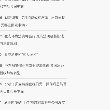
和产品共同突破
56
财新调查｜7月消费或有反弹、出口维持
 受哪些因素带动？
42
生态环境法典将施行 最高法明确新旧法
与追责规则
0
看空消费的“三大误区”
59
中东局势催化东南亚能源焦虑 多国出台
新政加速转型
05
分析｜贝森特操盘稳日元，操作巧思能否
美日货币基本面
1
从美国“最新十佳”看纯财富管理公司发展