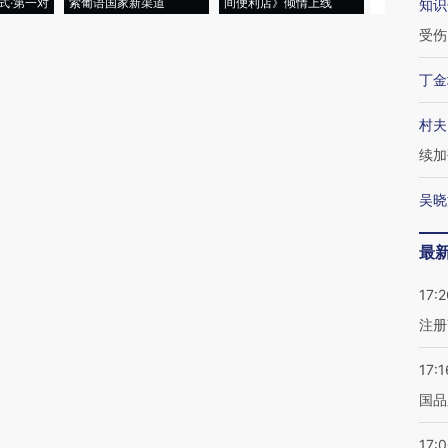
式·第一对
索葡语国家新渠道
间便利店》倾情上线
业
知识
受伤
丁金
村夫
续加
吴晓
最
17:2
注册
17:1
国品
17: