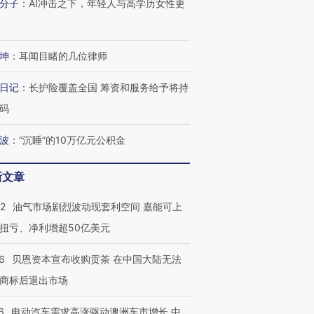
分子
：
AI冲击之下，年轻人与高学历女性更
坤
：
耳闻目睹的几位律师
进第四届链博
【商旅对话】华住集团
技“链”接产
【特别呈现】寻找100种
CFO：不靠规模取胜，华
【特别呈
日记
：
长护险覆盖全国 筹资和服务给予将持
有意思的生活方式·第三对
住三大增长引擎是什么？
有意思的
码
波
：
“沉睡”的10万亿元公积金
新文章
22
油气市场剧烈波动现套利空间 嘉能可上
扭亏、净利增超50亿美元
6
贝恩资本宣布收购贡茶 在中国大陆无法
商标后退出市场
6
电动汽车需求高涨驱动澳洲车市增长 中