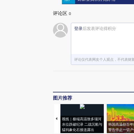
评论区
0
登录
后发表评论得积分
评论仅代表网友个人观点，不代表财
图片推荐
视线｜极端高温致多瑙河
水位跌破纪录 二战沉船与
韩国高温创百年
猛犸象化石接连露出
警告停止一切户