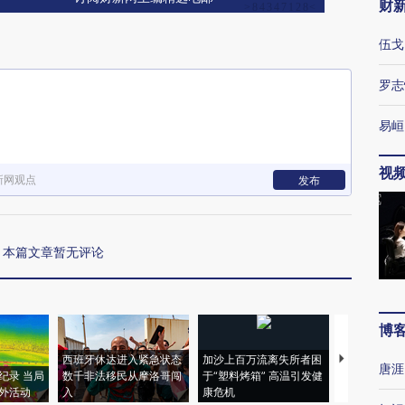
财
伍戈
罗志
易峘
视
新网观点
发布
本篇文章暂无评论
博
西班牙休达进入紧急状态
加沙上百万流离失所者困
视线｜HYR
唐涯
纪录 当局
数千非法移民从摩洛哥闯
于“塑料烤箱” 高温引发健
术：是什么
外活动
入
康危机
心“花钱找虐