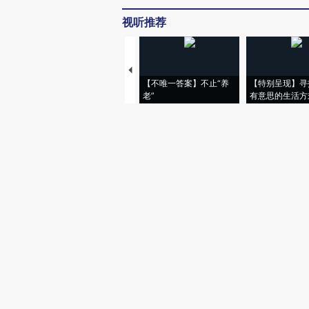
视听推荐
【不唯一答案】不止“养
【特别呈现】寻
老”
有意思的生活方