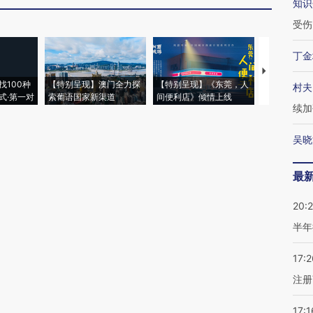
知识
受伤
丁金
【推广】走
找100种
【特别呈现】澳门全力探
【特别呈现】《东莞，人
会，让数智科
村夫
式·第一对
索葡语国家新渠道
间便利店》倾情上线
业
续加
吴晓
最
20:
半年
17:2
注册
17:1