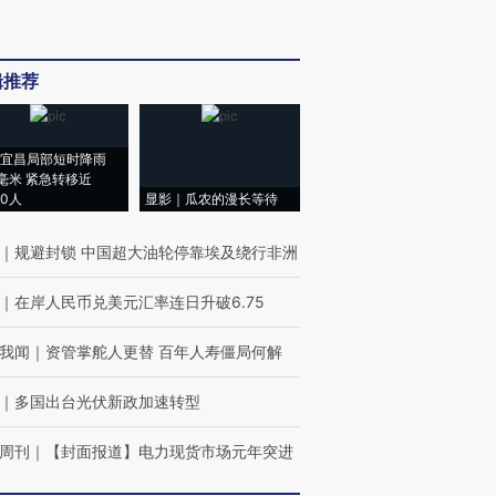
辑推荐
宜昌局部短时降雨
8毫米 紧急转移近
00人
显影｜瓜农的漫长等待
｜
规避封锁 中国超大油轮停靠埃及绕行非洲
｜
在岸人民币兑美元汇率连日升破6.75
我闻
｜
资管掌舵人更替 百年人寿僵局何解
｜
多国出台光伏新政加速转型
周刊
｜
【封面报道】电力现货市场元年突进