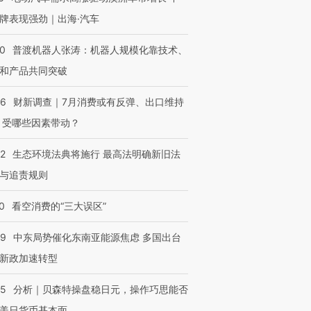
牌表现强劲｜出海·汽车
00
普渡机器人张涛：机器人规模化靠技术、
和产品共同突破
56
财新调查｜7月消费或有反弹、出口维持
 受哪些因素带动？
42
生态环境法典将施行 最高法明确新旧法
与追责规则
0
看空消费的“三大误区”
59
中东局势催化东南亚能源焦虑 多国出台
新政加速转型
05
分析｜贝森特操盘稳日元，操作巧思能否
美日货币基本面