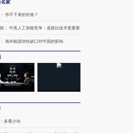
新名家
：
停不下来的价格？
恒
：
中美人工智能竞争：道路比技术更重要
：
海外能源供给缺口对中国的影响
频
客
OX的吸金
马航飞行员跨国走私7万
视线｜被称为“蟑螂”的印
：
多看少动
让中产们甘
粒摇头丸 尿检体内含3种
度Z世代 用街头抗争将教
秘鲁纳斯
”？
毒品
育部长拱下台
13人遇难