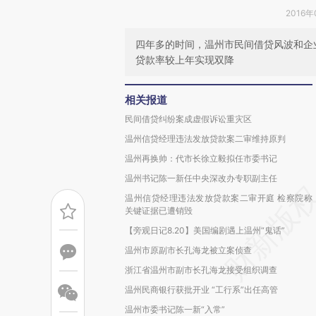
2016年
四年多的时间，温州市民间借贷风波和企业
贷款率较上年实现双降
相关报道
民间借贷纠纷案成虚假诉讼重灾区
温州信贷经理违法发放贷款案二审维持原判
温州再换帅：代市长徐立毅拟任市委书记
温州书记陈一新任中央深改办专职副主任
温州信贷经理违法发放贷款案二审开庭 检察院称
关键证据已遭销毁
【旁观日记8.20】美国编剧遇上温州“鬼话”
温州市原副市长孔海龙被立案侦查
浙江省温州市副市长孔海龙接受组织调查
温州民商银行获批开业 “工行系”出任高管
温州市委书记陈一新“入常”