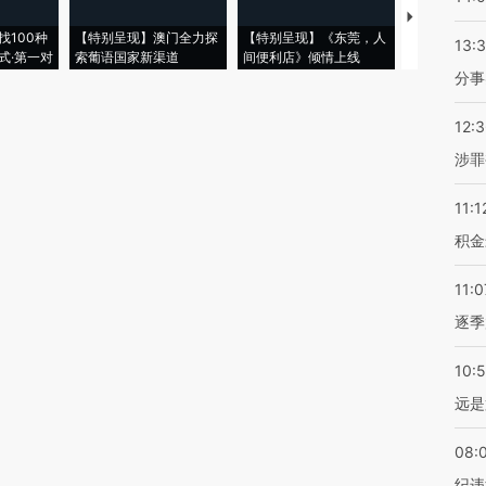
【推广】走
找100种
【特别呈现】澳门全力探
【特别呈现】《东莞，人
会，让数智科
13:
式·第一对
索葡语国家新渠道
间便利店》倾情上线
业
分事
12:
涉罪
11:1
积金
11:0
逐季
10:
远是
08:
纪违