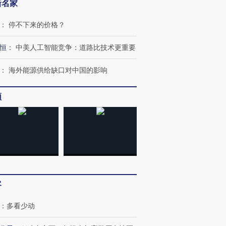
新名家
：
停不下来的价格？
恒
：
中美人工智能竞争：道路比技术更重要
：
海外能源供给缺口对中国的影响
频
客
：
多看少动