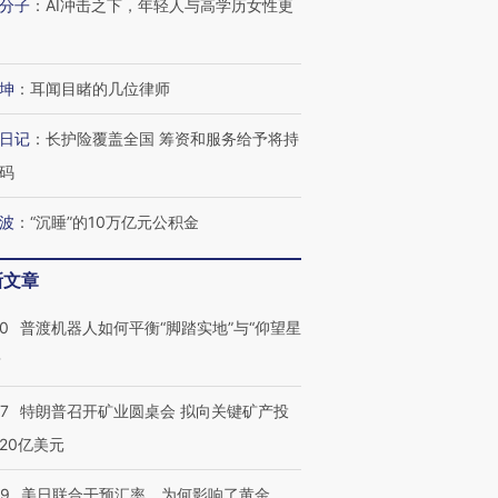
分子
：
AI冲击之下，年轻人与高学历女性更
坤
：
耳闻目睹的几位律师
日记
：
长护险覆盖全国 筹资和服务给予将持
码
波
：
“沉睡”的10万亿元公积金
新文章
00
普渡机器人如何平衡“脚踏实地”与“仰望星
跨国走私7万
视线｜被称为“蟑螂”的印
视线｜“入侵”还是“人道危
？
检体内含3种
度Z世代 用街头抗争将教
机”？难民潮撕裂西班牙
秘鲁纳斯
育部长拱下台
飞地休达
13人遇难
57
特朗普召开矿业圆桌会 拟向关键矿产投
20亿美元
09
美日联合干预汇率，为何影响了黄金