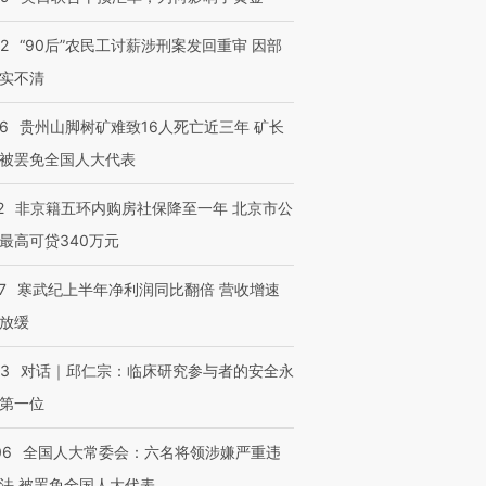
进第四届链博
【商旅对话】华住集团
技“链”接产
【特别呈现】寻找100种
CFO：不靠规模取胜，华
【特别呈
32
“90后”农民工讨薪涉刑案发回重审 因部
有意思的生活方式·第三对
住三大增长引擎是什么？
有意思的
实不清
36
贵州山脚树矿难致16人死亡近三年 矿长
被罢免全国人大代表
2
非京籍五环内购房社保降至一年 北京市公
最高可贷340万元
7
寒武纪上半年净利润同比翻倍 营收增速
放缓
53
对话｜邱仁宗：临床研究参与者的安全永
第一位
06
全国人大常委会：六名将领涉嫌严重违
法 被罢免全国人大代表