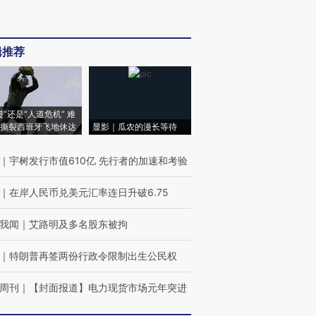
辑推荐
侵”还是“人道危机” 难
撕裂西班牙飞地休达
显影｜瓜农的漫长等待
｜
宇树发行市值610亿 先行者的加速和考验
｜
在岸人民币兑美元汇率连日升破6.75
我闻
｜
艾路明及多名股东被拘
｜
特朗普再签两份行政令限制出生公民权
周刊
｜
【封面报道】电力现货市场元年突进