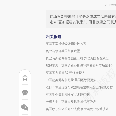
2016年
这场闹剧带来的可能是欧盟成立以来最有
走向“更加紧密的联盟”，而非政府之间权
相关报道
英国王室婚纱设计师被控抄袭
奥巴马敦促英国留在欧盟
奥巴马外交谢幕之旅第二站 力劝英国留在欧盟
瑞银主席：英国退欧公投进程越胶着对市场越不利
英国警方逮捕5名恐怖嫌疑人
中国赴英游客创纪录 英国还想要更多
渣打：希望英国与欧盟能在退欧问题上“挽救局面”
英国钢企失业潮 他们说都赖中国
分析人士：英国退欧风险将打压英镑
英国政坛集体公布个人税单 卡梅伦个税遭质疑