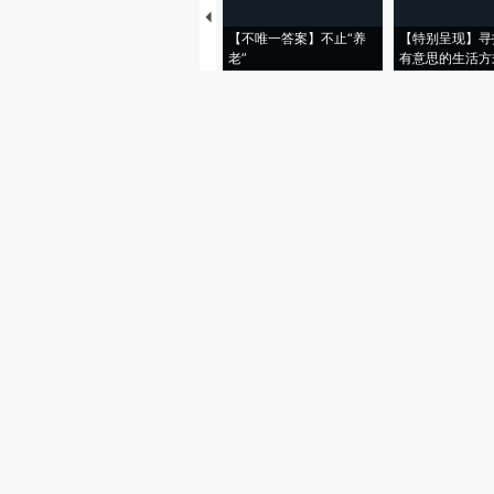
【不唯一答案】不止“养
【特别呈现】寻
老”
有意思的生活方