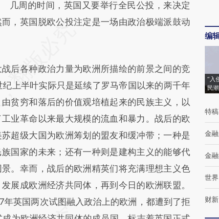
几周的时间，英国又要举行全民公投，来决定
然而，英国脱欧公投注定是一场由政治极端派鼓动
编
战后各种政治力量为欧洲所描绘的前景之间的竞
“入
世纪上半叶实际只是延续了罗马帝国以来的两千年
民潮
、由贫穷和落后的价值观培植起来的民族主义，以
特稿
了工业革命以来最大规模的流血和暴力。战后的欧
金融
美苏超级大国为欧洲筹划的盟友和缓冲带；一种是
民族国家的未来；还有一种则是建构主义的能够代
金融
图景。幸而，战后的欧洲精英们将充满理想主义色
世界
，发展成欧洲经济共同体，再到今日的欧洲联盟。
财新
967年英国两次试图融入政治上的欧洲，都遭到了拒
正式成为欧洲经济共同体的成员国，标志着英国正式