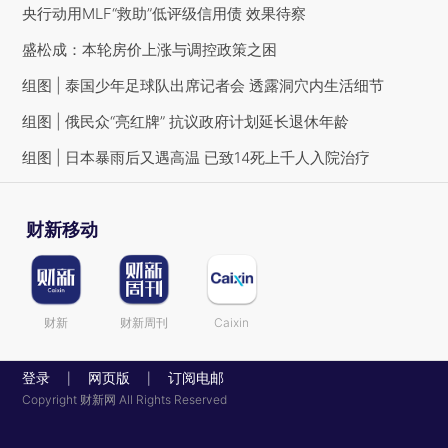
央行动用MLF“救助”低评级信用债 效果待察
盛松成：本轮房价上涨与调控政策之困
组图 | 泰国少年足球队出席记者会 透露洞穴内生活细节
组图 | 俄民众“亮红牌” 抗议政府计划延长退休年龄
组图 | 日本暴雨后又遇高温 已致14死上千人入院治疗
财新移动
财新
财新周刊
Caixin
登录
网页版
订阅电邮
|
|
Copyright 财新网 All Rights Reserved