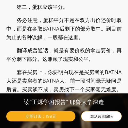
第二，蛋糕应该平分。
务必注意，蛋糕平分不是在双方出价还价时取
中，而是在各取BATNA后剩下的部分取中。到目前
为止的各种误解，一般都在这里。
翻译成普通话，就是有要价权的拿走要价，再
平分剩下部分。这兼顾了现实和公平。
套在买房上，你要明白现在是买房者的BATNA
大还是卖房者的BATNA大。前一段时间毫无疑问是
后者。买卖谈不成，卖房找下一个买家毫无难度。
在最疯狂的时候，你还在谈判的时候，房价没闲着
读“王烁学习报告” 耶鲁大学深造
还在涨，于是出现你所说的情况，谈着谈着，卖家
的BATNA变大了，已经大于你们刚谈时候的整个蛋
立即订阅：
199
元
激活读者编码
糕加你的BATNA。这就是人们觉得总也赶不上涨价