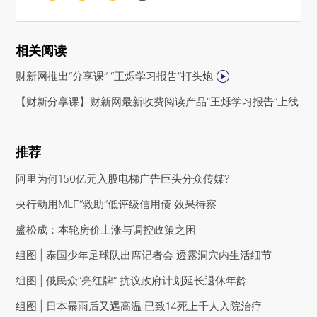
相关阅读
财新网推出“分享课” “王烁学习报告”打头炮
【财新分享课】财新网最新收费阅读产品“王烁学习报告”上线
推荐
阿里为何150亿元入股电梯广告巨头分众传媒?
央行动用MLF“救助”低评级信用债 效果待察
盛松成：本轮房价上涨与调控政策之困
组图 | 泰国少年足球队出席记者会 透露洞穴内生活细节
组图 | 俄民众“亮红牌” 抗议政府计划延长退休年龄
组图 | 日本暴雨后又遇高温 已致14死上千人入院治疗