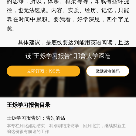
的思维，所以，体系、框架等等，即或有些许捷
径，也无法速成。内容、实质、经历、记忆，只能
靠在时间中累积。要我看，好学深思，四个字足
矣。
具体建议，是底线要达到能用英语阅读，且达
到相当于大学文科高数课程的数学水平，这都属必
读“王烁学习报告” 耶鲁大学深造
须，且不难。否则的话，什么体系、框架，都是虚
妄，空中楼阁而已。在这之外，我推荐要多了解博
立即订阅：
199
元
激活读者编码
弈论，今天的社会科学研究，材料越来越重视数
据，而分析越来越多引入博弈论。
王烁学习报告目录
王烁学习报告81：告别的话
本专栏到此如期结束，我刚刚结束访学，回到北京，继续财新主
编这份很有前途的工作