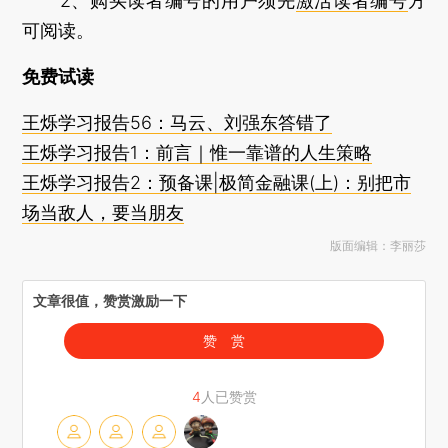
2、购买读者编号的用户须先
激活读者编号
方
可阅读。
免费试读
王烁学习报告56：马云、刘强东答错了
王烁学习报告1：前言｜惟一靠谱的人生策略
王烁学习报告2：预备课|极简金融课(上)：别把市
场当敌人，要当朋友
版面编辑：李丽莎
文章很值，赞赏激励一下
赞 赏
4
人已赞赏