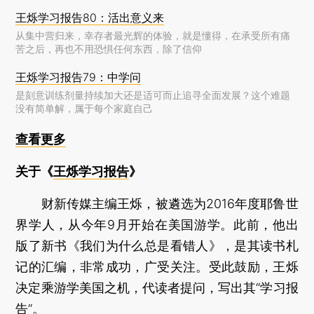
王烁学习报告80：活出意义来
从集中营归来，幸存者最光辉的体验，就是懂得，在承受所有痛
苦之后，再也不用恐惧任何东西，除了信仰
王烁学习报告79：中学问
是刻意训练剂量持续加大还是适可而止追寻全面发展？这个难题
没有简单解，属于每个家庭自己
查看更多
关于《
王烁学习报告
》
财新传媒主编王烁，被遴选为2016年度耶鲁世
界学人，从今年9月开始在美国游学。此前，他出
版了新书《我们为什么总是看错人》，是其读书札
记的汇编，非常成功，广受关注。受此鼓励，王烁
决定乘游学美国之机，代读者提问，写出其“学习报
告”。