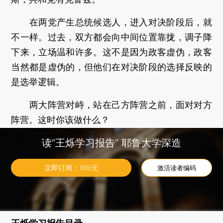
在两党产生总统候选人，进入对决阶段后，就
不一样。过去，双方都会向中间位置靠拢，调子降
下来，立场温和许多。这不是因为政客虚伪，政客
当然都是虚伪的，但他们在对决阶段的选择反映的
是选举逻辑。
两大阵营对峙，站在己方阵营之前，面对对方
阵营。这时你该做什么？
读“王烁学习报告” 耶鲁大学深造
你得喊话。要争取对方阵营中的人向你倒戈，
得往中间走。
立即订阅：
199
元
激活读者编码
事实上，这正是政治学著名的中位选民理论
（Median voter theorem）预测的结果。