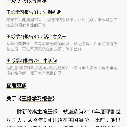
王烁学习报告目录
王烁学习报告81：告别的话
本专栏到此如期结束，我刚刚结束访学，回到北京，继续财新主
编这份很有前途的工作
王烁学习报告80：活出意义来
从集中营归来，幸存者最光辉的体验，就是懂得，在承受所有痛
苦之后，再也不用恐惧任何东西，除了信仰
王烁学习报告79：中学问
是刻意训练剂量持续加大还是适可而止追寻全面发展？这个难题
没有简单解，属于每个家庭自己
查看更多
关于《
王烁学习报告
》
财新传媒主编王烁，被遴选为2016年度耶鲁世
界学人，从今年9月开始在美国游学。此前，他出