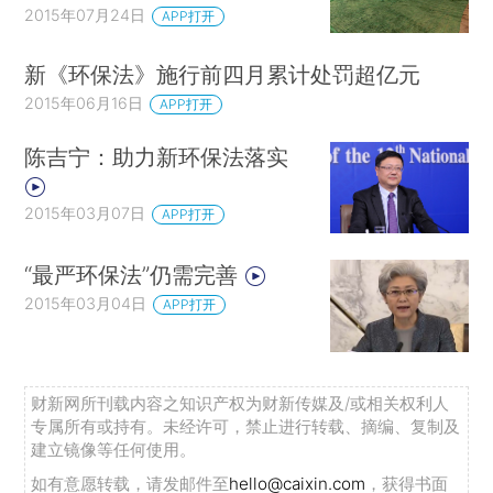
2015年07月24日
APP打开
新《环保法》施行前四月累计处罚超亿元
2015年06月16日
APP打开
陈吉宁：助力新环保法落实
2015年03月07日
APP打开
“最严环保法”仍需完善
2015年03月04日
APP打开
财新网所刊载内容之知识产权为财新传媒及/或相关权利人
专属所有或持有。未经许可，禁止进行转载、摘编、复制及
建立镜像等任何使用。
如有意愿转载，请发邮件至
hello@caixin.com
，获得书面