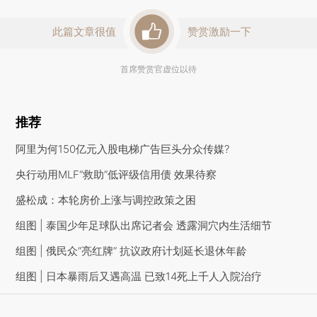
此篇文章很值
赞赏激励一下
首席赞赏官虚位以待
推荐
阿里为何150亿元入股电梯广告巨头分众传媒?
央行动用MLF“救助”低评级信用债 效果待察
盛松成：本轮房价上涨与调控政策之困
组图 | 泰国少年足球队出席记者会 透露洞穴内生活细节
组图 | 俄民众“亮红牌” 抗议政府计划延长退休年龄
组图 | 日本暴雨后又遇高温 已致14死上千人入院治疗