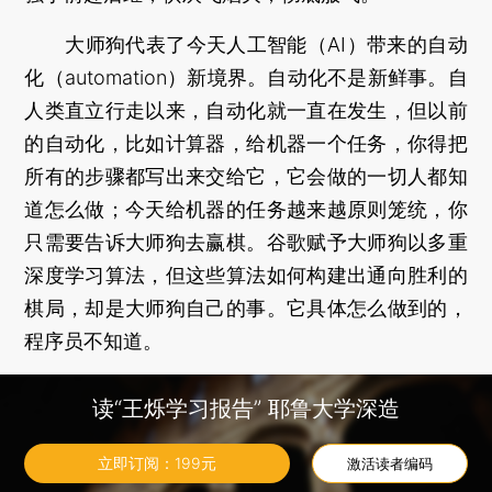
大师狗代表了今天人工智能（AI）带来的自动
化（automation）新境界。自动化不是新鲜事。自
人类直立行走以来，自动化就一直在发生，但以前
的自动化，比如计算器，给机器一个任务，你得把
所有的步骤都写出来交给它，它会做的一切人都知
道怎么做；今天给机器的任务越来越原则笼统，你
只需要告诉大师狗去赢棋。谷歌赋予大师狗以多重
深度学习算法，但这些算法如何构建出通向胜利的
棋局，却是大师狗自己的事。它具体怎么做到的，
程序员不知道。
大师狗与人类顶尖棋手鏖战60局未尝一败，也
读“王烁学习报告” 耶鲁大学深造
未现任何软肋，显然比上次击败李世石时又有了本
质的进化。最令人懊恼的是，大家现在完全信服于
立即订阅：
199
元
激活读者编码
大师狗的棋力，但大师狗到底有多高，却连试都没