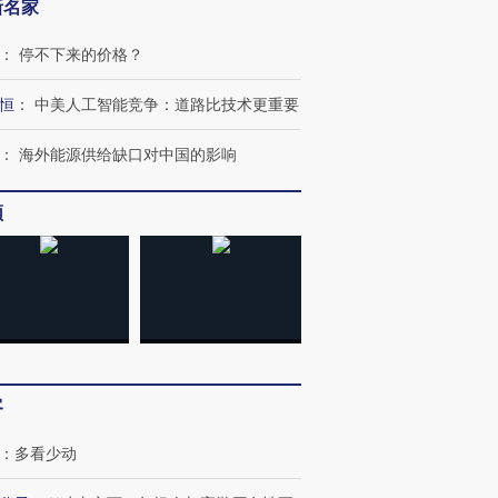
新名家
：
停不下来的价格？
恒
：
中美人工智能竞争：道路比技术更重要
：
海外能源供给缺口对中国的影响
频
客
：
多看少动