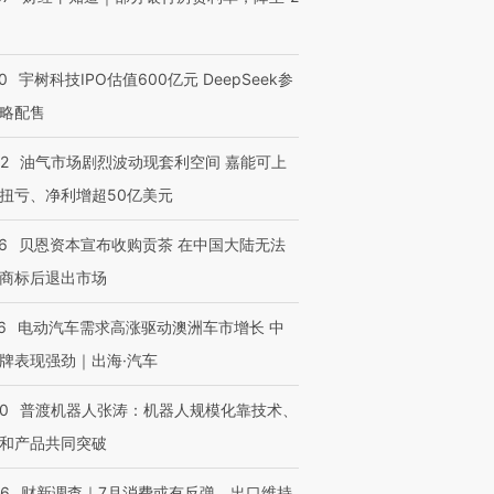
0
宇树科技IPO估值600亿元 DeepSeek参
略配售
22
油气市场剧烈波动现套利空间 嘉能可上
扭亏、净利增超50亿美元
6
贝恩资本宣布收购贡茶 在中国大陆无法
商标后退出市场
6
电动汽车需求高涨驱动澳洲车市增长 中
牌表现强劲｜出海·汽车
00
普渡机器人张涛：机器人规模化靠技术、
和产品共同突破
56
财新调查｜7月消费或有反弹、出口维持