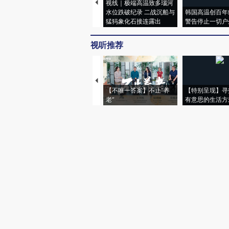
视线｜极端高温致多瑙河
水位跌破纪录 二战沉船与
韩国高温创百年
猛犸象化石接连露出
警告停止一切户
视听推荐
【不唯一答案】不止“养
【特别呈现】寻
老”
有意思的生活方