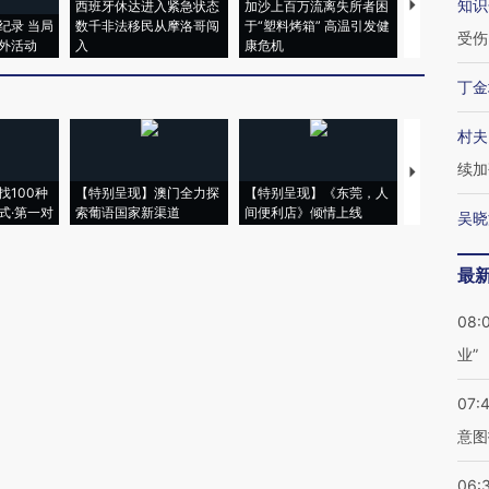
知识
西班牙休达进入紧急状态
加沙上百万流离失所者困
视线｜HYR
纪录 当局
数千非法移民从摩洛哥闯
于“塑料烤箱” 高温引发健
术：是什么
受伤
外活动
入
康危机
心“花钱找虐
丁金
村夫
续加
【推广】走
找100种
【特别呈现】澳门全力探
【特别呈现】《东莞，人
会，让数智科
式·第一对
索葡语国家新渠道
间便利店》倾情上线
业
吴晓
最
08:
业”
07:
意图
06: