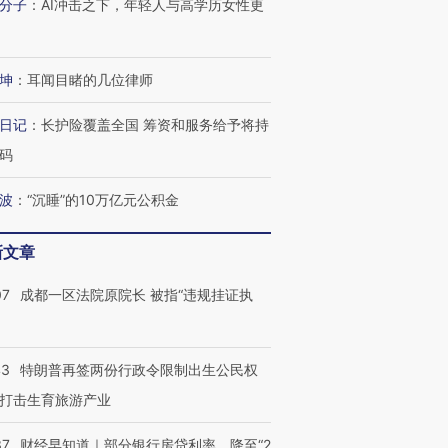
分子
：
AI冲击之下，年轻人与高学历女性更
OX的吸金
马航飞行员跨国走私7万
视线｜被称为“蟑螂”的印
让中产们甘
粒摇头丸 尿检体内含3种
度Z世代 用街头抗争将教
秘鲁纳斯
”？
毒品
育部长拱下台
13人遇难
坤
：
耳闻目睹的几位律师
日记
：
长护险覆盖全国 筹资和服务给予将持
码
进第四届链博
【商旅对话】华住集团
技“链”接产
【特别呈现】寻找100种
CFO：不靠规模取胜，华
【特别呈
有意思的生活方式·第三对
住三大增长引擎是什么？
有意思的
波
：
“沉睡”的10万亿元公积金
新文章
07
成都一区法院原院长 被指“违规挂证执
43
特朗普再签两份行政令限制出生公民权
打击生育旅游产业
37
财经早知道｜部分银行房贷利率，降至“2