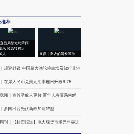
辑推荐
宜昌局部短时降雨
8毫米 紧急转移近
00人
显影｜瓜农的漫长等待
｜
规避封锁 中国超大油轮停靠埃及绕行非洲
｜
在岸人民币兑美元汇率连日升破6.75
我闻
｜
资管掌舵人更替 百年人寿僵局何解
｜
多国出台光伏新政加速转型
周刊
｜
【封面报道】电力现货市场元年突进