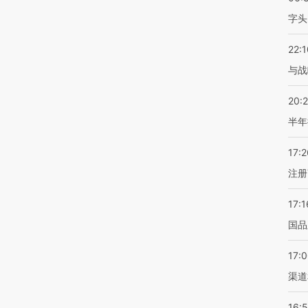
字头
22:1
与战
20:
半年
17:2
注册
17:1
国品
17:
渠道
16: