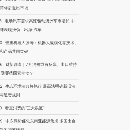
商标后退出市场
6
电动汽车需求高涨驱动澳洲车市增长 中
牌表现强劲｜出海·汽车
00
普渡机器人张涛：机器人规模化靠技术、
和产品共同突破
56
财新调查｜7月消费或有反弹、出口维持
 受哪些因素带动？
42
生态环境法典将施行 最高法明确新旧法
与追责规则
0
看空消费的“三大误区”
59
中东局势催化东南亚能源焦虑 多国出台
新政加速转型