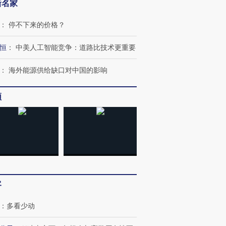
新名家
：
停不下来的价格？
恒
：
中美人工智能竞争：道路比技术更重要
：
海外能源供给缺口对中国的影响
频
客
OX的吸金
马航飞行员跨国走私7万
视线｜被称为“蟑螂”的印
：
多看少动
让中产们甘
粒摇头丸 尿检体内含3种
度Z世代 用街头抗争将教
秘鲁纳斯
”？
毒品
育部长拱下台
13人遇难