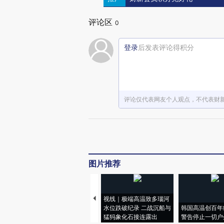
评论区
0
登录
后发表评论得积分
评论仅代表网友个人观点，不代表财
图片推荐
视线｜极端高温致多瑙河
水位跌破纪录 二战沉船与
韩国高温创百年
猛犸象化石接连露出
警告停止一切户