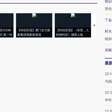
知识
受伤
丁金
【推广】走
找100种
【特别呈现】澳门全力探
【特别呈现】《东莞，人
会，让数智科
村夫
式·第一对
索葡语国家新渠道
间便利店》倾情上线
业
续加
吴晓
最
22:1
与战
20:
半年
17:2