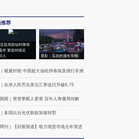
辑推荐
宜昌局部短时降雨
8毫米 紧急转移近
00人
显影｜瓜农的漫长等待
｜
规避封锁 中国超大油轮停靠埃及绕行非洲
｜
在岸人民币兑美元汇率连日升破6.75
我闻
｜
资管掌舵人更替 百年人寿僵局何解
｜
多国出台光伏新政加速转型
周刊
｜
【封面报道】电力现货市场元年突进