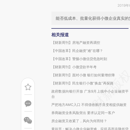
2019年
能否低成本、批量化获得小微企业真实的
相关报道
【财新周刊】房地产融资再调控
【中国改革】民企融资“难”在哪？
【中国改革】警惕小微信贷危急时刻
【财新周刊】小微贷款半年考
【财新周刊】面对小微 银行如何量增价降
【财新周刊】民生银行小微“换血”再探路
政府数据向银行开放 广东9月上线中小企业融资平
台
严把地方AMC入口 不得借收购不良变相提供融资
券商融资业务风险突出 要求认定同一客户
房企融资又收紧了，风向为何而转？
黄益平：解决小微企业融资难，应提高而非降低贷