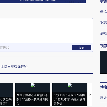
财
伍戈
罗志
易峘
视
新网观点
发布
本篇文章暂无评论
博
西班牙休达进入紧急状态
加沙上百万流离失所者困
视线｜HYR
唐涯
纪录 当局
数千非法移民从摩洛哥闯
于“塑料烤箱” 高温引发健
术：是什么
外活动
入
康危机
心“花钱找虐