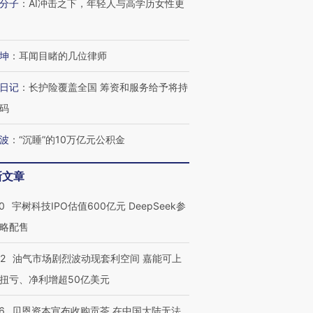
分子
：
AI冲击之下，年轻人与高学历女性更
坤
：
耳闻目睹的几位律师
进第四届链博
【商旅对话】华住集团
技“链”接产
【特别呈现】寻找100种
CFO：不靠规模取胜，华
【特别呈
日记
：
长护险覆盖全国 筹资和服务给予将持
有意思的生活方式·第三对
住三大增长引擎是什么？
有意思的
码
波
：
“沉睡”的10万亿元公积金
新文章
0
宇树科技IPO估值600亿元 DeepSeek参
略配售
22
油气市场剧烈波动现套利空间 嘉能可上
扭亏、净利增超50亿美元
6
贝恩资本宣布收购贡茶 在中国大陆无法