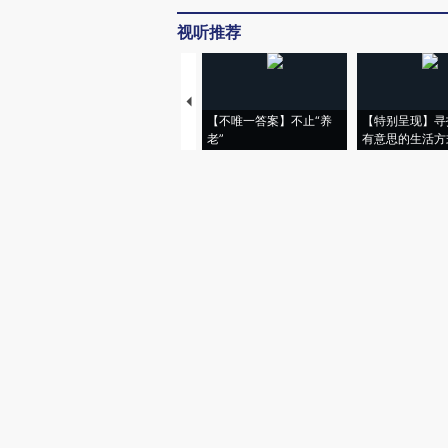
视听推荐
【不唯一答案】不止“养
【特别呈现】寻
老”
有意思的生活方