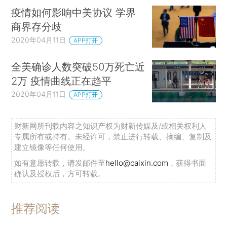
疫情如何影响中美协议 学界
商界存分歧
2020年04月11日
APP打开
全美确诊人数突破50万死亡近
2万 疫情曲线正在趋平
2020年04月11日
APP打开
财新网所刊载内容之知识产权为财新传媒及/或相关权利人
专属所有或持有。未经许可，禁止进行转载、摘编、复制及
建立镜像等任何使用。
如有意愿转载，请发邮件至
hello@caixin.com
，获得书面
确认及授权后，方可转载。
推荐阅读