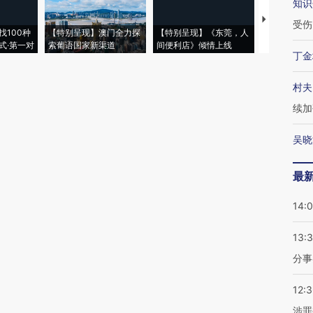
知识
【推广】走
受伤
找100种
【特别呈现】澳门全力探
【特别呈现】《东莞，人
会，让数智科
式·第一对
索葡语国家新渠道
间便利店》倾情上线
业
丁金
村夫
续加
吴晓
最
14:
13:
分事
12:
涉罪