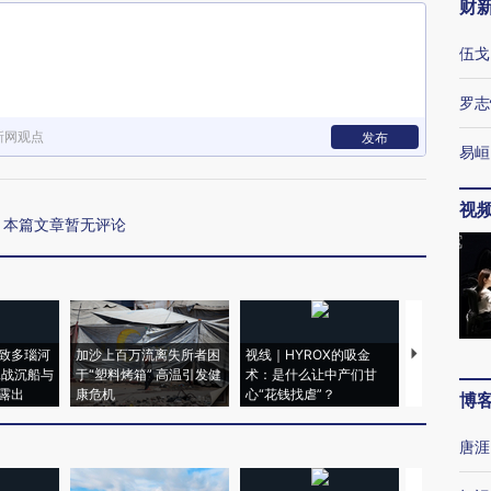
财
伍戈
罗志
新网观点
发布
易峘
视
本篇文章暂无评论
致多瑙河
加沙上百万流离失所者困
视线｜HYROX的吸金
马航飞行员
二战沉船与
于“塑料烤箱” 高温引发健
术：是什么让中产们甘
粒摇头丸 尿
露出
康危机
心“花钱找虐”？
毒品
博
唐涯