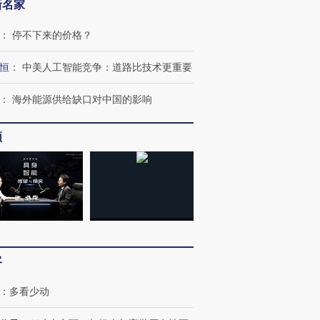
新名家
：
停不下来的价格？
恒
：
中美人工智能竞争：道路比技术更重要
：
海外能源供给缺口对中国的影响
频
跨国走私7万
视线｜被称为“蟑螂”的印
视线｜“入侵”还是“人道危
检体内含3种
度Z世代 用街头抗争将教
机”？难民潮撕裂西班牙
秘鲁纳斯
育部长拱下台
飞地休达
13人遇难
客
：
多看少动