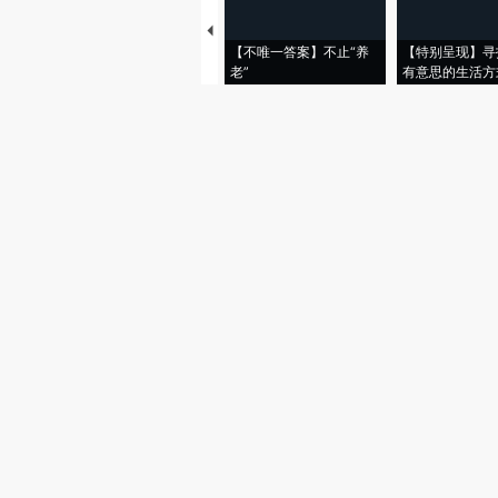
【不唯一答案】不止“养
【特别呈现】寻
老”
有意思的生活方