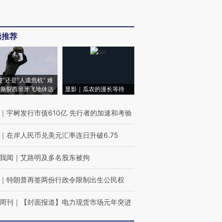
辑推荐
侵”还是“人道危机” 难
撕裂西班牙飞地休达
显影｜瓜农的漫长等待
｜
宇树发行市值610亿 先行者的加速和考验
｜
在岸人民币兑美元汇率连日升破6.75
我闻
｜
艾路明及多名股东被拘
｜
特朗普再签两份行政令限制出生公民权
周刊
｜
【封面报道】电力现货市场元年突进