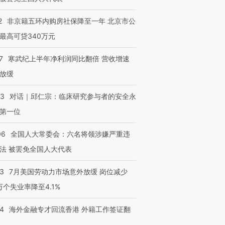
2
非京籍五环内购房社保降至一年 北京市公
最高可贷340万元
7
寒武纪上半年净利润同比翻倍 营收增速
放缓
53
对话｜邱仁宗：临床研究参与者的安全永
第一位
06
全国人大常委会：六名将领涉嫌严重违
法 被罢免全国人大代表
43
7月美国劳动力市场意外放缓 岗位减少
3万个失业率降至4.1%
14
海外金融专才回流香港 外籍工作签证翻