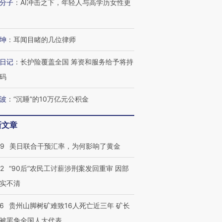
分子
：
AI冲击之下，年轻人与高学历女性更
进第四届链博
【商旅对话】华住集团
技“链”接产
【特别呈现】寻找100种
CFO：不靠规模取胜，华
【特别呈
有意思的生活方式·第三对
住三大增长引擎是什么？
有意思的
坤
：
耳闻目睹的几位律师
日记
：
长护险覆盖全国 筹资和服务给予将持
码
波
：
“沉睡”的10万亿元公积金
新文章
09
美日联合干预汇率，为何影响了黄金
32
“90后”农民工讨薪涉刑案发回重审 因部
实不清
36
贵州山脚树矿难致16人死亡近三年 矿长
被罢免全国人大代表