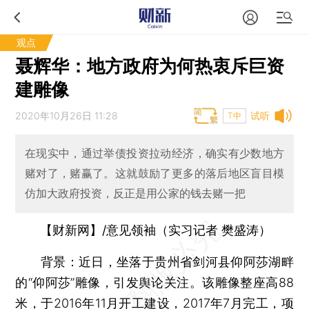
观点
聂辉华：地方政府为何热衷斥巨资
建雕像
2020年10月26日 11:28
试听
T中
在现实中，通过举债投资拉动经济，确实有少数地方
赌对了，赌赢了。这就鼓励了更多的落后地区盲目模
仿加大政府投资，反正是用公家的钱去赌一把
【财新网】/意见领袖（实习记者 樊盛涛）
背景
：近日，坐落于贵州省剑河县仰阿莎湖畔
的“仰阿莎”雕像，引发舆论关注。该雕像整座高88
米，于2016年11月开工建设，2017年7月完工，项