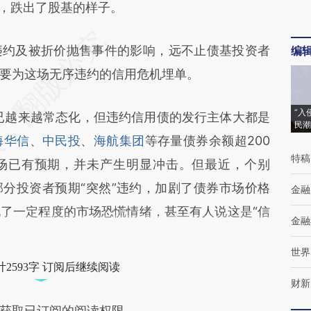
%，跌出了股基的样子。
约及被折价抛售事件的影响，远不止债基投资者
编
要为这场无序违约的信用危机埋单。
“入
已越来越常态化，但违约信用债的发行主体大都是
民潮
海华信
、
中民投
、
海航集团
等存量债券余额超200
特稿
市场已有预期，并未产生明显冲击。但最近，个别
部分投资者预期“突然”违约，加剧了债券市场价格
金融
了一定程度的市场恐慌情绪，甚至有人说这是“信
金融
世界
2593字 订阅后继续阅读
财新