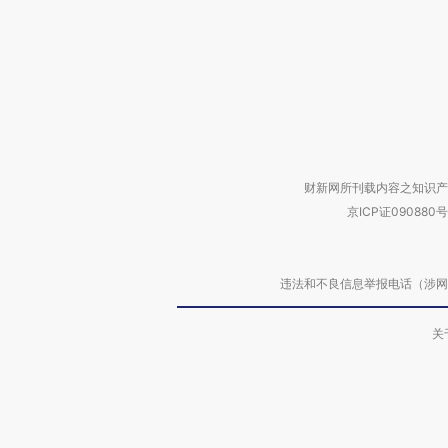
财新网所刊载内容之知识产
京ICP证090880号
违法和不良信息举报电话（涉网络暴力有
关