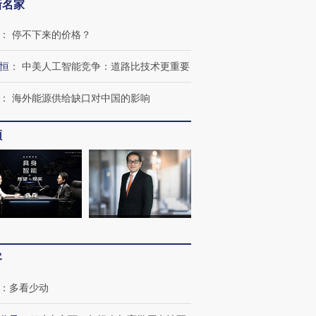
新名家
：
停不下来的价格？
恒
：
中美人工智能竞争：道路比技术更重要
：
海外能源供给缺口对中国的影响
频
客
：
多看少动