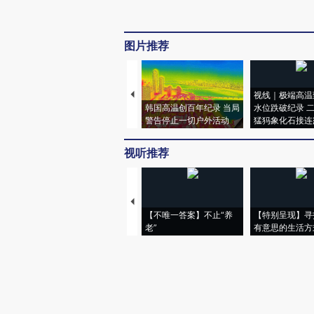
图片推荐
视线｜极端高温
韩国高温创百年纪录 当局
水位跌破纪录 
警告停止一切户外活动
猛犸象化石接连
视听推荐
【不唯一答案】不止“养
【特别呈现】寻
老”
有意思的生活方