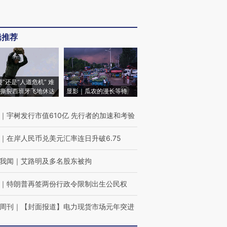
辑推荐
侵”还是“人道危机” 难
撕裂西班牙飞地休达
显影｜瓜农的漫长等待
｜
宇树发行市值610亿 先行者的加速和考验
｜
在岸人民币兑美元汇率连日升破6.75
我闻
｜
艾路明及多名股东被拘
｜
特朗普再签两份行政令限制出生公民权
周刊
｜
【封面报道】电力现货市场元年突进