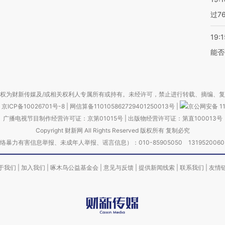
过7
19:1
能否
权为财新传媒及/或相关权利人专属所有或持有。未经许可，禁止进行转载、摘编、
京ICP备10026701号-8
|
网信算备110105862729401250013号
|
京公网安备 11
广播电视节目制作经营许可证：京第01015号
|
出版物经营许可证：第直100013号
Copyright 财新网 All Rights Reserved 版权所有 复制必究
害信息举报、未成年人举报、谣言信息）：010-85905050 13195200605 举报邮
于我们
|
加入我们
|
啄木鸟公益基金会
|
意见与反馈
|
提供新闻线索
|
联系我们
|
友情