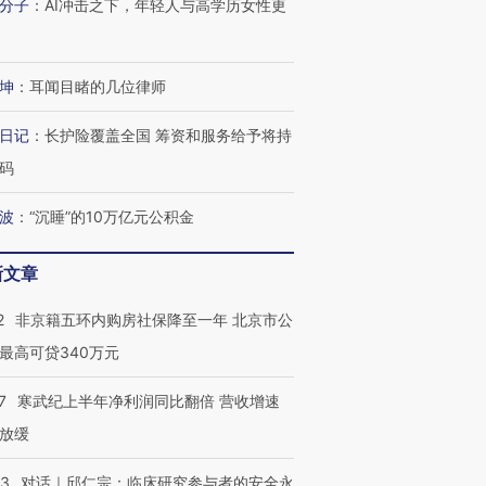
分子
：
AI冲击之下，年轻人与高学历女性更
坤
：
耳闻目睹的几位律师
日记
：
长护险覆盖全国 筹资和服务给予将持
跨国走私7万
视线｜被称为“蟑螂”的印
视线｜“入侵”还是“人道危
检体内含3种
码
度Z世代 用街头抗争将教
机”？难民潮撕裂西班牙
秘鲁纳斯
育部长拱下台
飞地休达
13人遇难
波
：
“沉睡”的10万亿元公积金
新文章
进第四届链博
【商旅对话】华住集团
2
非京籍五环内购房社保降至一年 北京市公
技“链”接产
【特别呈现】寻找100种
CFO：不靠规模取胜，华
【特别呈
最高可贷340万元
有意思的生活方式·第三对
住三大增长引擎是什么？
有意思的
7
寒武纪上半年净利润同比翻倍 营收增速
放缓
53
对话｜邱仁宗：临床研究参与者的安全永