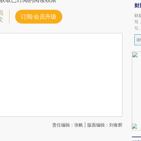
获取已订阅的阅读权限
财
员
财
订阅/会员升级
文
写
引
责任编辑：张帆 | 版面编辑：刘春辉