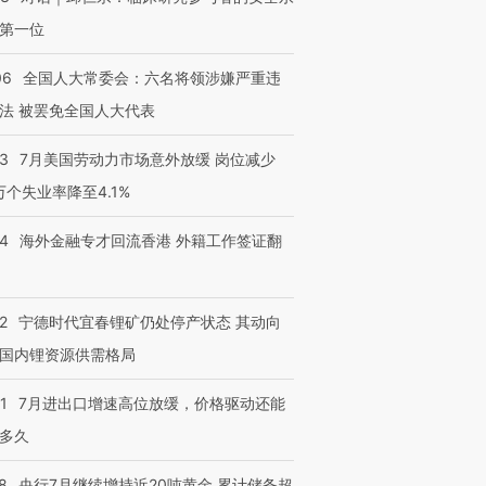
第一位
06
全国人大常委会：六名将领涉嫌严重违
法 被罢免全国人大代表
43
7月美国劳动力市场意外放缓 岗位减少
3万个失业率降至4.1%
14
海外金融专才回流香港 外籍工作签证翻
2
宁德时代宜春锂矿仍处停产状态 其动向
国内锂资源供需格局
1
7月进出口增速高位放缓，价格驱动还能
多久
8
央行7月继续增持近20吨黄金 累计储备超