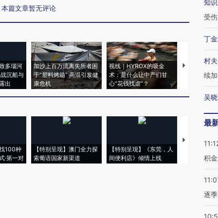
知识
本篇文章暂无评论
受伤
丁金
村夫
致多瑙河
加沙上百万流离失所者困
视线｜HYROX的吸金
马航飞行员
二战沉船与
于“塑料烤箱” 高温引发健
术：是什么让中产们甘
粒摇头丸 尿
续加
露出
康危机
心“花钱找虐”？
毒品
吴晓
最
【推广】走
11:1
找100种
【特别呈现】澳门全力探
【特别呈现】《东莞，人
会，让数智科
积金
式·第一对
索葡语国家新渠道
间便利店》倾情上线
业
11:0
逐季
10: