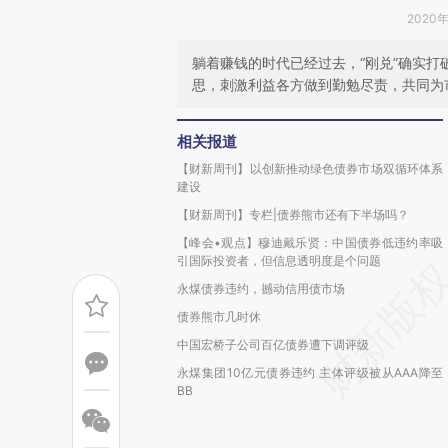
2020年
躺着赚钱的时代已经过去，“刚兑”确实
思，刺激利益各方做到勤勉尽责，共同为
相关报道
【财新周刊】以创新推动绿色债券市场双循环体系
建设
【财新周刊】专栏|债券熊市还有下半场吗？
【峰会•观点】穆迪戴乐贤：中国债券低违约率吸
引国际投资者，但信息透明度是个问题
永煤债券违约，撼动信用债市场
债券熊市几时休
中国宏桥子公司百亿债券遭下调评级
永煤集团10亿元债券违约 主体评级被从AAA降至
BB