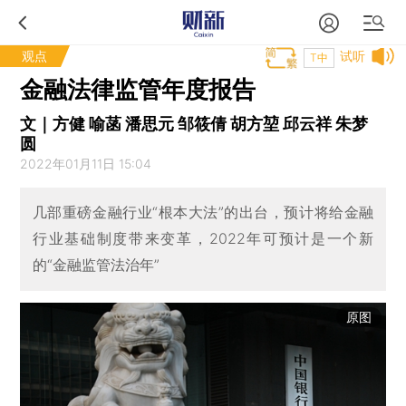
观点
试听
T中
金融法律监管年度报告
文｜方健 喻菡 潘思元 邹筱倩 胡方堃 邱云祥 朱梦
圆
2022年01月11日 15:04
几部重磅金融行业“根本大法”的出台，预计将给金融
行业基础制度带来变革，2022年可预计是一个新
的“金融监管法治年”
原图