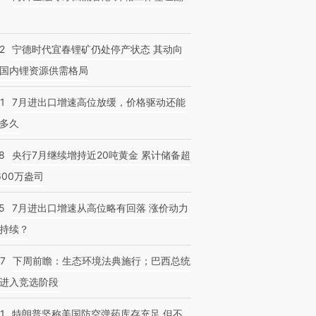
2
宁德时代宜春锂矿仍处停产状态 其动向
国内锂资源供需格局
1
7月进出口增速高位放缓，价格驱动还能
多久
8
央行7月继续增持近20吨黄金 累计储备超
600万盎司
5
7月进出口增速从高位略有回落 涨价动力
持续？
07
下周前瞻：生态环境法典施行；巴西总统
进入竞选阶段
1
特朗普坚称美国防空弹药库存充足 但不