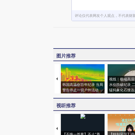
评论仅代表网友个人观点，不代表财
图片推荐
视线｜极端高温
韩国高温创百年纪录 当局
水位跌破纪录 
警告停止一切户外活动
猛犸象化石接连
视听推荐
【不唯一答案】不止“养
【特别呈现】寻