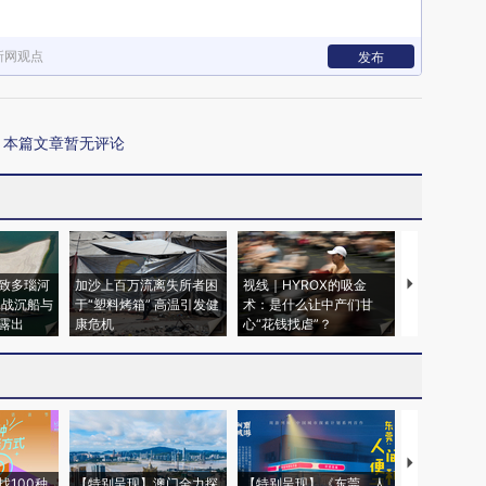
新网观点
发布
本篇文章暂无评论
致多瑙河
加沙上百万流离失所者困
视线｜HYROX的吸金
马航飞行员
二战沉船与
于“塑料烤箱” 高温引发健
术：是什么让中产们甘
粒摇头丸 尿
露出
康危机
心“花钱找虐”？
毒品
【推广】走
找100种
【特别呈现】澳门全力探
【特别呈现】《东莞，人
会，让数智科