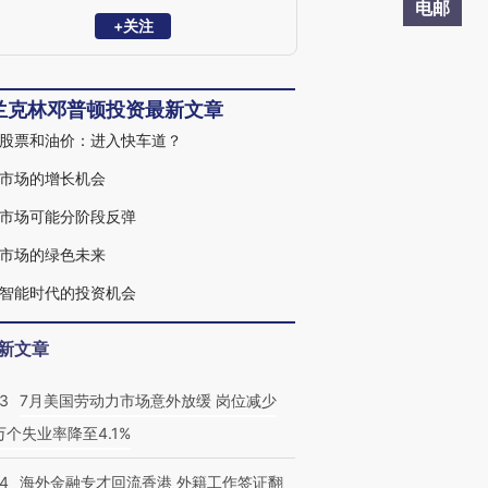
总部设在加州圣马提奥，拥有逾60年的投
电邮
资经验。
+关注
本专栏由富兰克林邓普顿投资团队成员共
同提供稿件。
兰克林邓普顿投资最新文章
股票和油价：进入快车道？
市场的增长机会
市场可能分阶段反弹
市场的绿色未来
智能时代的投资机会
新文章
43
7月美国劳动力市场意外放缓 岗位减少
3万个失业率降至4.1%
14
海外金融专才回流香港 外籍工作签证翻