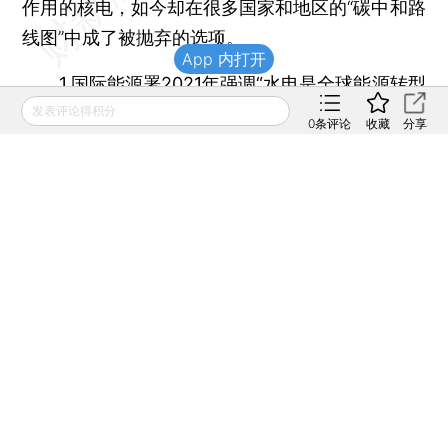
作用的核电，如今却在很多国家和地区的“碳中和路
线图”中成了被抛弃的选项。
App 内打开
1.国际能源署2021年强调“水电是全球能源转型
发表评论得积分
的基石”，呼吁各国要加速水电开发部署
0
条评论
收藏
分享
2021年6月30日，国际能源署（IEA）首次发
布《水力发电市场报告》，特别强调：“水电是全球
能源转型的基石、低碳发电的支柱。水电是最经常
被人们忽视的清洁电力巨头。如果全球各国想如期
实现气候目标，各国政府应尽快解决水电发展的绊
脚石，将水电纳入能源和气候议程。”
本文共计7739字 订阅后继续阅读
登录
后获取已订阅的阅读权限
财新通会员