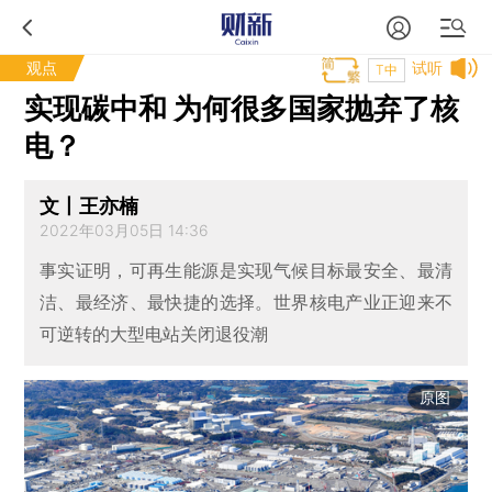
观点
试听
T中
实现碳中和 为何很多国家抛弃了核
电？
文丨王亦楠
2022年03月05日 14:36
事实证明，可再生能源是实现气候目标最安全、最清
洁、最经济、最快捷的选择。世界核电产业正迎来不
可逆转的大型电站关闭退役潮
原图