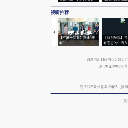
视听推荐
【不唯一答案】不止“养
【特别呈现】寻
老”
有意思的生活方
财新网所刊载内容之知识产
京ICP证090880号
违法和不良信息举报电话（涉网络暴力有
关