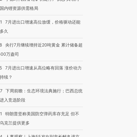
国内锂资源供需格局
1
7月进出口增速高位放缓，价格驱动还能
多久
8
央行7月继续增持近20吨黄金 累计储备超
600万盎司
5
7月进出口增速从高位略有回落 涨价动力
持续？
07
下周前瞻：生态环境法典施行；巴西总统
进入竞选阶段
1
特朗普坚称美国防空弹药库存充足 但不
乌克兰提供更多
跨国走私7万
视线｜被称为“蟑螂”的印
视线｜“入侵”还是“人道危
检体内含3种
度Z世代 用街头抗争将教
机”？难民潮撕裂西班牙
秘鲁纳斯
育部长拱下台
飞地休达
13人遇难
24
人事观察｜上海55岁女副市长解冬进京