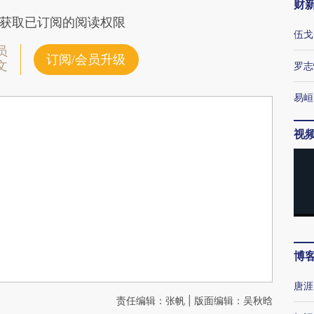
财
获取已订阅的阅读权限
伍戈
员
订阅/会员升级
文
罗志
易峘
视
博
唐涯
责任编辑：张帆 | 版面编辑：吴秋晗