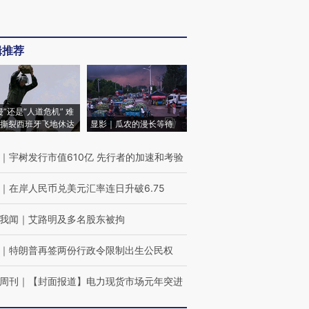
辑推荐
侵”还是“人道危机” 难
撕裂西班牙飞地休达
显影｜瓜农的漫长等待
｜
宇树发行市值610亿 先行者的加速和考验
｜
在岸人民币兑美元汇率连日升破6.75
我闻
｜
艾路明及多名股东被拘
｜
特朗普再签两份行政令限制出生公民权
周刊
｜
【封面报道】电力现货市场元年突进