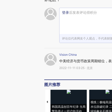
1
登录
后发表评论得积分
评论仅代表网友个人观点，不代表财
Vision China
中美经济与货币政策周期错位，表
2022-11-11 03:25 · 北京
图片推荐
视线｜极端高温
韩国高温创百年纪录 当局
水位跌破纪录 
警告停止一切户外活动
猛犸象化石接连