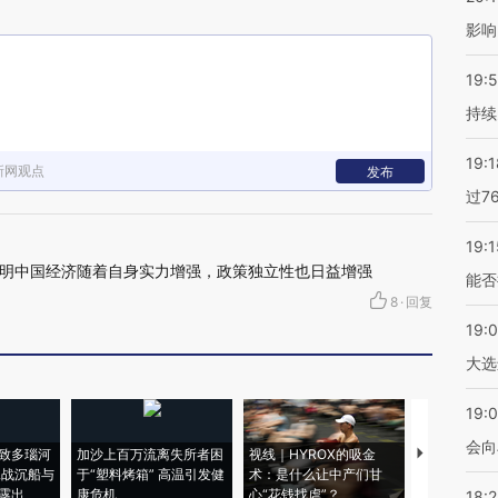
影响
19:5
持续
19:1
新网观点
发布
过7
19:1
明中国经济随着自身实力增强，政策独立性也日益增强
能否
8
·
回复
19:
大选
19:0
会向
致多瑙河
加沙上百万流离失所者困
视线｜HYROX的吸金
马航飞行员
二战沉船与
于“塑料烤箱” 高温引发健
术：是什么让中产们甘
粒摇头丸 尿
露出
康危机
心“花钱找虐”？
毒品
18: