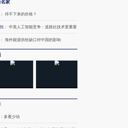
新名家
：
停不下来的价格？
恒
：
中美人工智能竞争：道路比技术更重要
：
海外能源供给缺口对中国的影响
频
客
：
多看少动