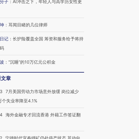
分子
：
AI冲击之下，年轻人与高学历女性更
坤
：
耳闻目睹的几位律师
日记
：
长护险覆盖全国 筹资和服务给予将持
码
波
：
“沉睡”的10万亿元公积金
新文章
43
7月美国劳动力市场意外放缓 岗位减少
3万个失业率降至4.1%
14
海外金融专才回流香港 外籍工作签证翻
2
宁德时代宜春锂矿仍处停产状态 其动向