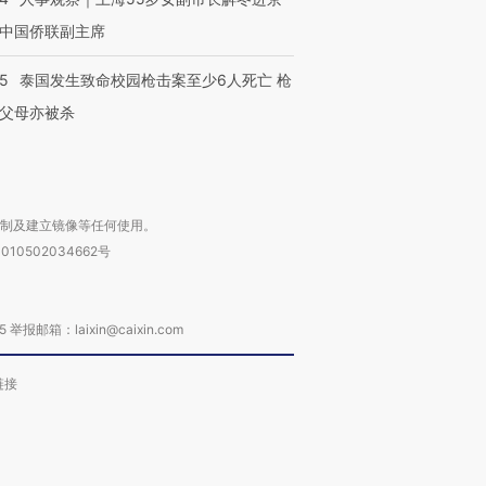
中国侨联副主席
45
泰国发生致命校园枪击案至少6人死亡 枪
父母亦被杀
进第四届链博
【商旅对话】华住集团
技“链”接产
【特别呈现】寻找100种
CFO：不靠规模取胜，华
【特别呈
有意思的生活方式·第三对
住三大增长引擎是什么？
有意思的
复制及建立镜像等任何使用。
010502034662号
箱：laixin@caixin.com
链接