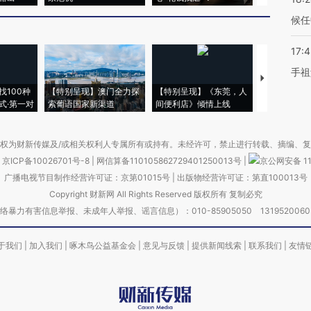
候任
17:
手祖
【推广】走
找100种
【特别呈现】澳门全力探
【特别呈现】《东莞，人
会，让数智科
式·第一对
索葡语国家新渠道
间便利店》倾情上线
业
权为财新传媒及/或相关权利人专属所有或持有。未经许可，禁止进行转载、摘编、
京ICP备10026701号-8
|
网信算备110105862729401250013号
|
京公网安备 11
广播电视节目制作经营许可证：京第01015号
|
出版物经营许可证：第直100013号
Copyright 财新网 All Rights Reserved 版权所有 复制必究
害信息举报、未成年人举报、谣言信息）：010-85905050 13195200605 举报邮
于我们
|
加入我们
|
啄木鸟公益基金会
|
意见与反馈
|
提供新闻线索
|
联系我们
|
友情