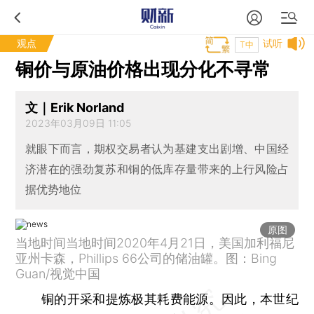
观点
试听
T中
铜价与原油价格出现分化不寻常
文｜Erik Norland
2023年03月09日 11:05
就眼下而言，期权交易者认为基建支出剧增、中国经
济潜在的强劲复苏和铜的低库存量带来的上行风险占
据优势地位
原图
当地时间当地时间2020年4月21日，美国加利福尼
亚州卡森，Phillips 66公司的储油罐。图：Bing
Guan/视觉中国
铜的开采和提炼极其耗费能源。因此，本世纪