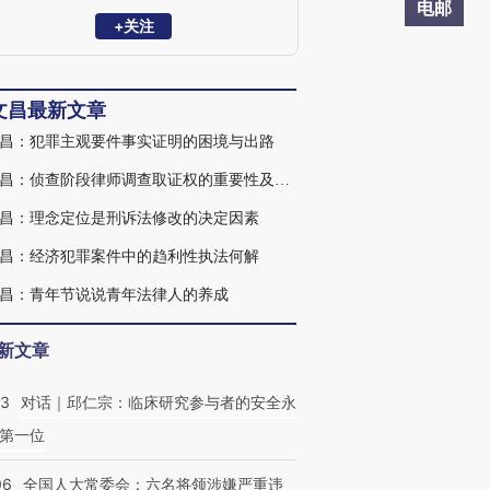
师，现任中华全国律师协会刑事专业委员
电邮
会主任。
+关注
文昌最新文章
昌：犯罪主观要件事实证明的困境与出路
田文昌：侦查阶段律师调查取证权的重要性及实现路径
昌：理念定位是刑诉法修改的决定因素
昌：经济犯罪案件中的趋利性执法何解
昌：青年节说说青年法律人的养成
新文章
53
对话｜邱仁宗：临床研究参与者的安全永
第一位
06
全国人大常委会：六名将领涉嫌严重违