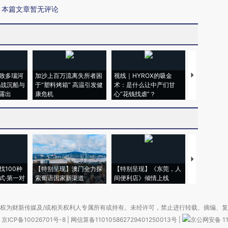
本篇文章暂无评论
致多瑙河
加沙上百万流离失所者困
视线｜HYROX的吸金
马航飞行员
二战沉船与
于“塑料烤箱” 高温引发健
术：是什么让中产们甘
粒摇头丸 尿
露出
康危机
心“花钱找虐”？
毒品
【推广】走
找100种
【特别呈现】澳门全力探
【特别呈现】《东莞，人
会，让数智科
式·第一对
索葡语国家新渠道
间便利店》倾情上线
业
权为财新传媒及/或相关权利人专属所有或持有。未经许可，禁止进行转载、摘编、
京ICP备10026701号-8
|
网信算备110105862729401250013号
|
京公网安备 11