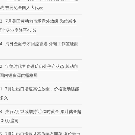
法 被罢免全国人大代表
43
7月美国劳动力市场意外放缓 岗位减少
3万个失业率降至4.1%
14
海外金融专才回流香港 外籍工作签证翻
2
宁德时代宜春锂矿仍处停产状态 其动向
国内锂资源供需格局
1
7月进出口增速高位放缓，价格驱动还能
多久
8
央行7月继续增持近20吨黄金 累计储备超
600万盎司
5
7月进出口增速从高位略有回落 涨价动力