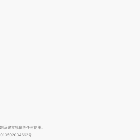
跨国走私7万
视线｜被称为“蟑螂”的印
视线｜“入侵”还是“人道危
检体内含3种
度Z世代 用街头抗争将教
机”？难民潮撕裂西班牙
秘鲁纳斯
育部长拱下台
飞地休达
13人遇难
进第四届链博
【商旅对话】华住集团
技“链”接产
【特别呈现】寻找100种
CFO：不靠规模取胜，华
【特别呈
有意思的生活方式·第三对
住三大增长引擎是什么？
有意思的
复制及建立镜像等任何使用。
010502034662号