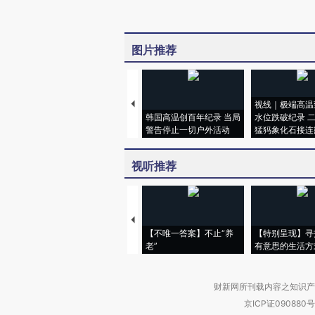
图片推荐
视线｜极端高温
韩国高温创百年纪录 当局
水位跌破纪录 
警告停止一切户外活动
猛犸象化石接连
视听推荐
【不唯一答案】不止“养
【特别呈现】寻
老”
有意思的生活方
财新网所刊载内容之知识产
京ICP证090880号