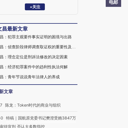
师，现任中华全国律师协会刑事专业委员
电邮
会主任。
+关注
文昌最新文章
昌：犯罪主观要件事实证明的困境与出路
田文昌：侦查阶段律师调查取证权的重要性及实现路径
昌：理念定位是刑诉法修改的决定因素
昌：经济犯罪案件中的趋利性执法何解
昌：青年节说说青年法律人的养成
新文章
07
陈龙：Token时代的商业与组织
50
特稿｜国航原党委书记樊澄受贿3847万
审待宣判 否认大多数指控