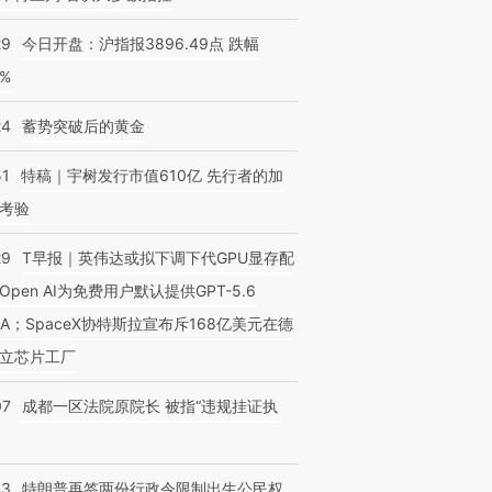
29
今日开盘：沪指报3896.49点 跌幅
0%
24
蓄势突破后的黄金
51
特稿｜宇树发行市值610亿 先行者的加
考验
29
T早报｜英伟达或拟下调下代GPU显存配
Open AI为免费用户默认提供GPT-5.6
NA；SpaceX协特斯拉宣布斥168亿美元在德
立芯片工厂
07
成都一区法院原院长 被指“违规挂证执
43
特朗普再签两份行政令限制出生公民权