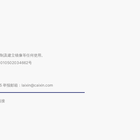
进第四届链博
【商旅对话】华住集团
技“链”接产
【特别呈现】寻找100种
CFO：不靠规模取胜，华
【特别呈
有意思的生活方式·第三对
住三大增长引擎是什么？
有意思的
复制及建立镜像等任何使用。
010502034662号
箱：laixin@caixin.com
链接