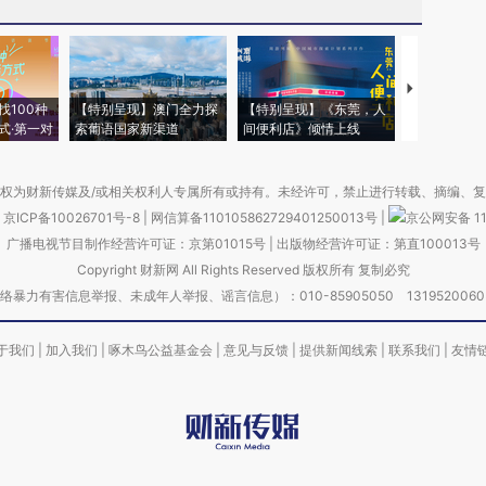
【推广】走
找100种
【特别呈现】澳门全力探
【特别呈现】《东莞，人
会，让数智科
式·第一对
索葡语国家新渠道
间便利店》倾情上线
业
权为财新传媒及/或相关权利人专属所有或持有。未经许可，禁止进行转载、摘编、
京ICP备10026701号-8
|
网信算备110105862729401250013号
|
京公网安备 11
广播电视节目制作经营许可证：京第01015号
|
出版物经营许可证：第直100013号
Copyright 财新网 All Rights Reserved 版权所有 复制必究
害信息举报、未成年人举报、谣言信息）：010-85905050 13195200605 举报邮
于我们
|
加入我们
|
啄木鸟公益基金会
|
意见与反馈
|
提供新闻线索
|
联系我们
|
友情