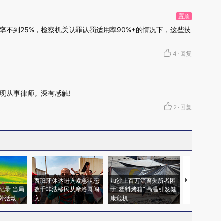
置顶
率不到25%，检察机关认罪认罚适用率90%+的情况下，这些技
4
·
回复
现从事律师。深有感触!
2
·
回复
西班牙休达进入紧急状态
加沙上百万流离失所者困
视线｜HYR
纪录 当局
数千非法移民从摩洛哥闯
于“塑料烤箱” 高温引发健
术：是什么
外活动
入
康危机
心“花钱找虐