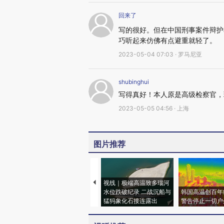
回来了
写的很好。但在中国刑事案件辩护
巧听起来仿佛有点避重就轻了。
2023-05-04 07:03 · 罗马尼亚
shubinghui
写得真好！本人原是高级检察官，
2023-05-05 04:56 · 上海
图片推荐
视线｜极端高温致多瑙河
水位跌破纪录 二战沉船与
韩国高温创百年
猛犸象化石接连露出
警告停止一切户