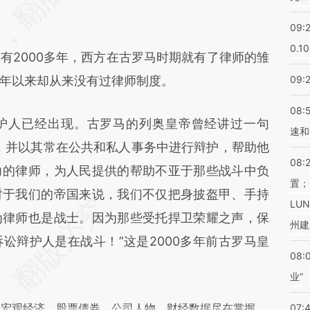
09:
0.1
2000多年，西方在古罗马时期就有了律师的雏
年以来却从来没有过律师制度。
09:
08:
人已经出现。古罗马的列奥皇帝曾经讲过一句
速和
，并以其常在公共和私人事务中进行辩护，帮助他
08:
力的律师，为人民提供的帮助不亚于那些战斗中负
置；
对于我们的帝国来说，我们不仅把身披盔甲、手持
LU
为律师也是战士。因为那些受托捍卫荣耀之声，保
州建
讼辩护人是在战斗！”这是2000多年前古罗马皇
08:
业”
阅宏观经济、股票债券、公司人物，财经数据尽在掌握。
07: