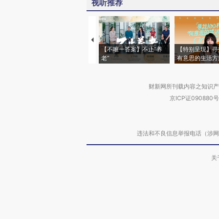
视听推荐
【不唯一答案】不止“养
【特别呈现】寻
老”
有意思的生活方
财新网所刊载内容之知识产
京ICP证090880号
违法和不良信息举报电话（涉网络暴力有
关