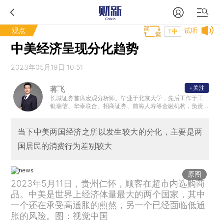
观点
试听
T中
中美经济呈现分化趋势
2023年05月19日 10:51
+关注
蒋飞
长城证券首席宏观分析师。毕业于北京大学，先后工作于工
银瑞信、华泰联合、招商证券、前海人寿等金融机构，负责
债券研究、投资和宏观策略研究。
当下中美两国经济之所以发生较大的分化，主要是两
国居民的消费行为差别较大
原图
2023年5月11日，贵州仁怀，顾客在超市内选购商
品。中美是世界上经济体量最大的两个国家，其中
一个还在承受高通胀的煎熬，另一个已经面临低通
胀的风险。图：视觉中国