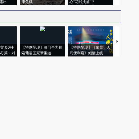
露出
康危机
心“花钱找虐”？
毒品
【推广】走
找100种
【特别呈现】澳门全力探
【特别呈现】《东莞，人
会，让数智科
式·第一对
索葡语国家新渠道
间便利店》倾情上线
业
权为财新传媒及/或相关权利人专属所有或持有。未经许可，禁止进行转载、摘编、
京ICP备10026701号-8
|
网信算备110105862729401250013号
|
京公网安备 11
广播电视节目制作经营许可证：京第01015号
|
出版物经营许可证：第直100013号
Copyright 财新网 All Rights Reserved 版权所有 复制必究
害信息举报、未成年人举报、谣言信息）：010-85905050 13195200605 举报邮
于我们
|
加入我们
|
啄木鸟公益基金会
|
意见与反馈
|
提供新闻线索
|
联系我们
|
友情