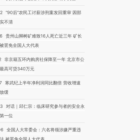
32
“90后”农民工讨薪涉刑案发回重审 因部
实不清
36
贵州山脚树矿难致16人死亡近三年 矿长
被罢免全国人大代表
2
非京籍五环内购房社保降至一年 北京市公
最高可贷340万元
7
寒武纪上半年净利润同比翻倍 营收增速
放缓
53
对话｜邱仁宗：临床研究参与者的安全永
第一位
06
全国人大常委会：六名将领涉嫌严重违
法 被罢免全国人大代表