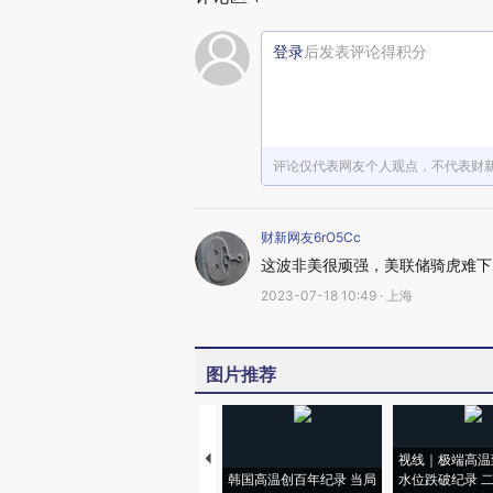
登录
后发表评论得积分
评论仅代表网友个人观点，不代表财
财新网友6rO5Cc
这波非美很顽强，美联储骑虎难下
2023-07-18 10:49 · 上海
图片推荐
视线｜极端高温
韩国高温创百年纪录 当局
水位跌破纪录 