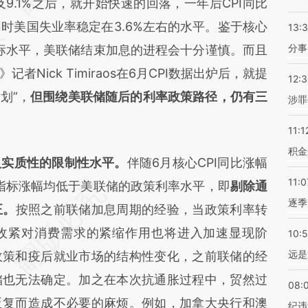
及9.1%之后，就开始快速的回落，一年后CPI同比
时美国失业率稳定在3.6%左右的水平。鉴于核心
13:
分事
标水平，美联储结束加息的进程会十分谨慎。而且
Nick Timiraos在6月CPI数据出炉后，就提
12:
划”，
但围绕美联储随后的利率政策路径，仍有三
涉罪
11:1
积金
入实质性的限制性水平。
伴随6月核心CPI同比涨幅
11:0
指标涨幅均低于美联储的政策利率水平，即
剔除通
逐季
正。
按照之前联储加息周期的经验，当政策利率转
收紧对消费需求的紧缩作用也将进入加速显现阶
10:
远是
政策和疫后就业市场的结构性变化，之前联储的经
储也无法确定。加之在本次抗通胀过程中，贸然过
08:
反复而造成不必要的麻烦。例如，加拿大央行和澳
纪违