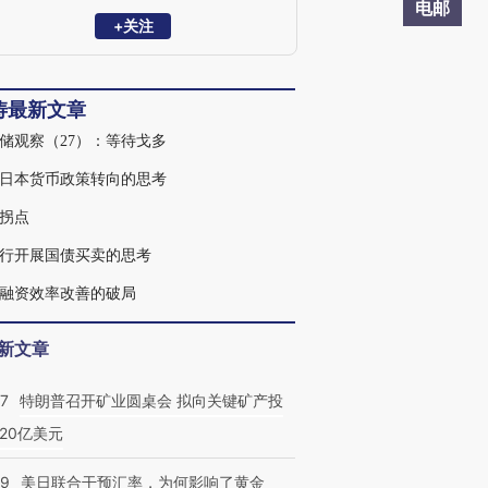
电邮
+关注
涛最新文章
储观察（27）：等待戈多
日本货币政策转向的思考
拐点
行开展国债买卖的思考
融资效率改善的破局
新文章
57
特朗普召开矿业圆桌会 拟向关键矿产投
20亿美元
09
美日联合干预汇率，为何影响了黄金