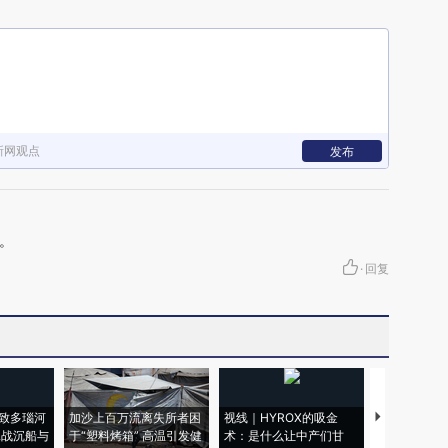
新网观点
发布
。
·
回复
致多瑙河
加沙上百万流离失所者困
视线｜HYROX的吸金
马航飞行员
二战沉船与
于“塑料烤箱” 高温引发健
术：是什么让中产们甘
粒摇头丸 尿