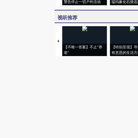
警告停止一切户外活动
猛犸象化石接连
视听推荐
【不唯一答案】不止“养
【特别呈现】寻
老”
有意思的生活方
财新网所刊载内容之知识产
京ICP证090880号
违法和不良信息举报电话（涉网络暴力有
关