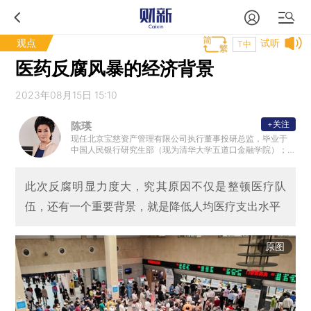
观点
试听
T中
医药反腐风暴的经济背景
2023年08月15日 15:10
+关注
陈瑛
现任北京宝慈资产管理有限公司执行董事投研总监，毕业于
中国人民银行研究生部（现为清华大学五道口金融学院）；2
005年-2014年任职于全国社会保障基金理事会，负责投资研
究工作。
此次反腐明显力度大，究其原因不仅是整顿医疗队
伍，还有一个重要背景，就是降低人均医疗支出水平
原图