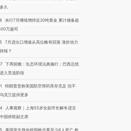
多久
8
央行7月继续增持近20吨黄金 累计储备超
600万盎司
5
7月进出口增速从高位略有回落 涨价动力
持续？
07
下周前瞻：生态环境法典施行；巴西总统
进入竞选阶段
1
特朗普坚称美国防空弹药库存充足 但不
乌克兰提供更多
24
人事观察｜上海55岁女副市长解冬进京
中国侨联副主席
45
泰国发生致命校园枪击案至少6人死亡 枪