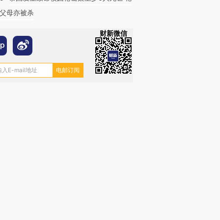
父母亦被杀
财新微信
跨国走私7万
视线｜被称为“蟑螂”的印
视线｜“入侵”还是“人道危
检体内含3种
度Z世代 用街头抗争将教
机”？难民潮撕裂西班牙
秘鲁纳斯
育部长拱下台
飞地休达
13人遇难