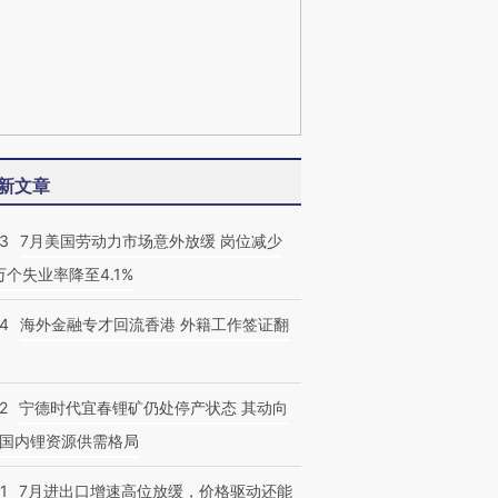
新文章
43
7月美国劳动力市场意外放缓 岗位减少
3万个失业率降至4.1%
14
海外金融专才回流香港 外籍工作签证翻
2
宁德时代宜春锂矿仍处停产状态 其动向
国内锂资源供需格局
1
7月进出口增速高位放缓，价格驱动还能