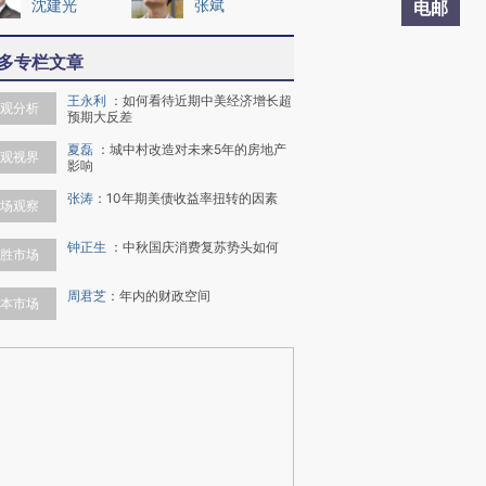
沈建光
张斌
电邮
多专栏文章
王永利
：
如何看待近期中美经济增长超
观分析
预期大反差
夏磊
：
城中村改造对未来5年的房地产
观视界
影响
张涛
：
10年期美债收益率扭转的因素
场观察
钟正生
：
中秋国庆消费复苏势头如何
胜市场
周君芝
：
年内的财政空间
本市场