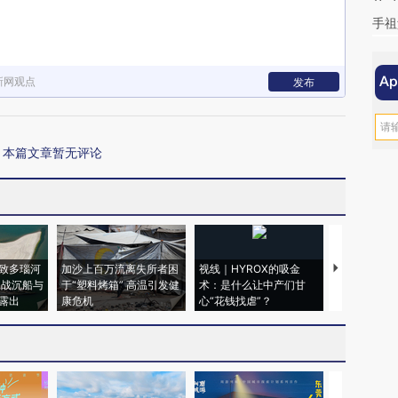
手祖
新网观点
发布
本篇文章暂无评论
致多瑙河
加沙上百万流离失所者困
视线｜HYROX的吸金
马航飞行员
二战沉船与
于“塑料烤箱” 高温引发健
术：是什么让中产们甘
粒摇头丸 尿
露出
康危机
心“花钱找虐”？
毒品