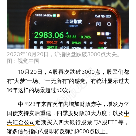
2023年10月20日，沪指收盘跌破3000点大关。
图：视觉中国
10月20日，
A股
再次跌破3000点，股民们都
有“大梦”一场、“一无所有”的感觉。有统计显示过去
16年这样的场景超过50次。
中国23年来首次年内增加财政赤字，增发万亿
国债支持灾后重建，四季度财政加大力度；以及
中
央汇金公司
近期买入四大银行股票与A股ETF等，
诸多信号指向A股即将反弹到3000点以上。