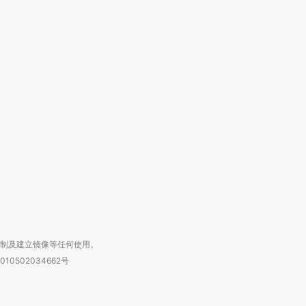
OX的吸金
马航飞行员跨国走私7万
视线｜被称为“蟑螂”的印
让中产们甘
粒摇头丸 尿检体内含3种
度Z世代 用街头抗争将教
秘鲁纳斯
”？
毒品
育部长拱下台
13人遇难
进第四届链博
【商旅对话】华住集团
技“链”接产
【特别呈现】寻找100种
CFO：不靠规模取胜，华
【特别呈
有意思的生活方式·第三对
住三大增长引擎是什么？
有意思的
复制及建立镜像等任何使用。
010502034662号