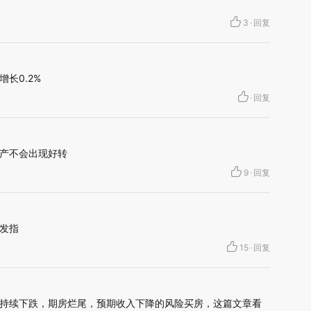
3
·
回复
长0.2%
·
回复
产不会出现好转
9
·
回复
发指
15
·
回复
持续下跌，期房烂尾，预期收入下降的风险买房，这篇文章看