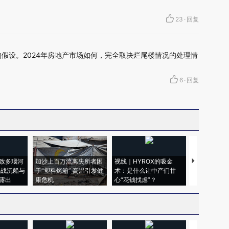
23
·
回复
假设。2024年房地产市场如何，完全取决烂尾楼情况的处理情
6
·
回复
致多瑙河
加沙上百万流离失所者困
视线｜HYROX的吸金
马航飞行员
二战沉船与
于“塑料烤箱” 高温引发健
术：是什么让中产们甘
粒摇头丸 尿
露出
康危机
心“花钱找虐”？
毒品