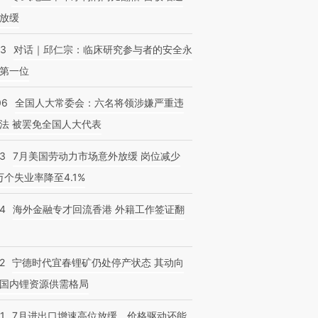
放缓
53
对话｜邱仁宗：临床研究参与者的安全永
第一位
06
全国人大常委会：六名将领涉嫌严重违
法 被罢免全国人大代表
43
7月美国劳动力市场意外放缓 岗位减少
3万个失业率降至4.1%
14
海外金融专才回流香港 外籍工作签证翻
2
宁德时代宜春锂矿仍处停产状态 其动向
国内锂资源供需格局
1
7月进出口增速高位放缓，价格驱动还能