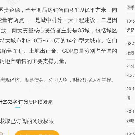
逐季
步企稳，全年商品房销售面积11.9亿平方米，同
的变量有两点，一是城中村等三大工程建设；二是因
10:
放。两大变量核心受益者主要是35城，包括城区
远是
特大城市和300万-500万的14个Ⅰ型大城市。它们
08:
房销售面积、土地出让金、GDP总量分别占全国的
纪违
是未来房地产销售的主要支撑力量。
21:
2.
阅宏观经济、股票债券、公司人物，财经数据尽在掌握。
20:
倍
2552字 订阅后继续阅读
20:1
影响
获取已订阅的阅读权限
员
19:5