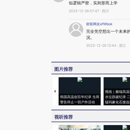
似逻辑严密，实则形而上学
2023-12-26 07:47 · 四川
财新网友efWbok
完全凭空想出一个未来的
况。
2023-12-26 12:44 · 浙江
图片推荐
视线｜极端高温
韩国高温创百年纪录 当局
水位跌破纪录 
警告停止一切户外活动
猛犸象化石接连
视听推荐