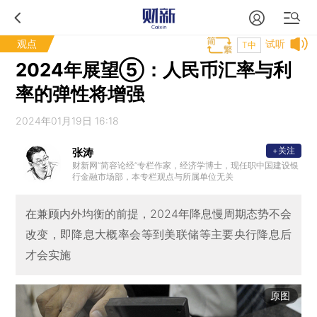
观点
试听
T中
2024年展望⑤：人民币汇率与利
率的弹性将增强
2024年01月19日 16:18
+关注
张涛
财新网“简容论经”专栏作家，经济学博士，现任职中国建设银
行金融市场部，本专栏观点与所属单位无关
在兼顾内外均衡的前提，2024年降息慢周期态势不会
改变，即降息大概率会等到美联储等主要央行降息后
才会实施
原图