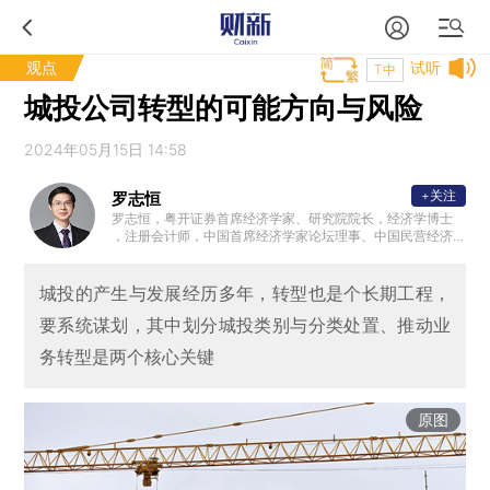
观点
试听
T中
城投公司转型的可能方向与风险
2024年05月15日 14:58
+关注
罗志恒
罗志恒，粤开证券首席经济学家、研究院院长，经济学博士
，注册会计师，中国首席经济学家论坛理事、中国民营经济
研究会理事，中国人民大学财税研究所兼职研究员，清华大
学金融安全研究中心兼职研究员，曾获新财富宏观经济最佳
分析师。2023年7月受邀参加总理主持的经济形势专家座谈
城投的产生与发展经历多年，转型也是个长期工程，
会并做发言。主要研究方向：宏观经济、财政理论与政策。
要系统谋划，其中划分城投类别与分类处置、推动业
务转型是两个核心关键
原图