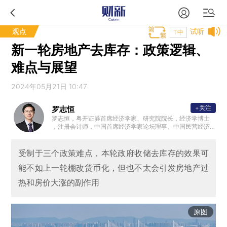
观点
试听
T中
新一轮房地产去库存：政策逻辑、
难点与展望
2024年05月21日 10:47
+关注
罗志恒
罗志恒，粤开证券首席经济学家、研究院院长，经济学博士
，注册会计师，中国首席经济学家论坛理事、中国民营经济
研究会理事，中国人民大学财税研究所兼职研究员，清华大
学金融安全研究中心兼职研究员，曾获新财富宏观经济最佳
分析师。2023年7月受邀参加总理主持的经济形势专家座谈
受制于三个政策难点，本轮政府收储去库存的效果可
会并做发言。主要研究方向：宏观经济、财政理论与政策。
能不如上一轮棚改货币化，但也不太会引发房地产过
热和房价大涨的副作用
原图