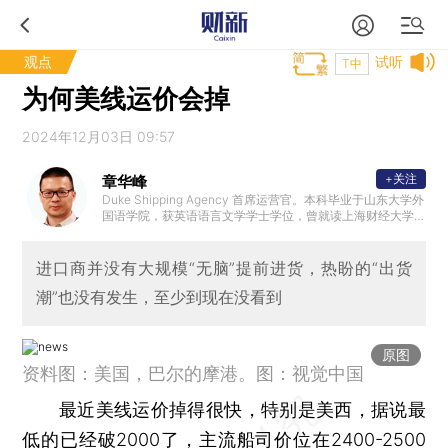
观点
试听
T中
为何美线运价会掉
2024年12月03日 09:57
+关注
章华峰
Duke Shipping Agency 首席运营官。本科毕业于山东大学外
国语学院，获英语语言文学学士学位，曾就读上海财经大学M
BA。1997年加入广东惠州三星电子有限公司，2000年加入美
国总统轮船（中国）有限公司，在深圳，广州， 香港，上海
等地历任销售代表，销售经理，销售总经理，大中国区航线
进口商并没有大规模“无脑”提前进货，热盼的“出货
总经理。2017年加入海硕集团洛杉矶分公司，管理大洛杉矶
潮”也没有发生，至少到现在没看到
地区销售团队。2021年底加入致远航运美国团队。2024年加
入Duke Shipping Agency，Duke是河北港口集团旗下合德
海运美国独家代理。
原图
资料图：美国，巴尔的摩港。图：视觉中国
最近美线运价掉得很快，特别是美西，据说最
低的已经破2000了，主流船司价位在2400-2500