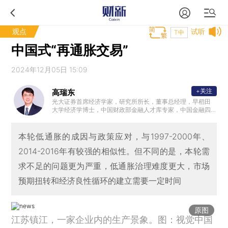
观点
试听
T中
中国式“再通胀交易”
2024年12月05日 15:09
+关注
高瑞东
光大证券首席经济学家，研究所所长，董事总经理，早稻田
大学经济学博士，中国财政部金融人才库专家，中国金融四
十人青年论坛会员，中国证券业协会首席经济学家委员会委
员。曾任职于中国财政部中美经济对话领导小组办公室、OE
CD经济部、早稻田大学政治经济学院，专注全球和中国宏观
本轮低通胀的成因与政策应对，与1997-2000年、
经济与金融市场研究。2023年10月参加国务院总理主持召开
2014-2016年有较强的相似性。但不同的是，本轮需
的经济形势专家和企业家座谈会，就经济工作建言献策。
求不足的问题更为严重，低通胀治理难度更大，市场
预期扭转和经济良性循环的建立需要一定时间
原图
江苏镇江，一家企业内的生产景象。图：视觉中国