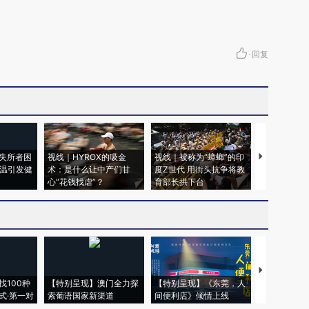
·
回复
失所者困
视线｜HYROX的吸金
视线｜被称为“蟑螂”的印
视线｜“入侵
高温引发健
术：是什么让中产们甘
度Z世代 用街头抗争将教
机”？难民潮
心“花钱找虐”？
育部长拱下台
飞地休达
【推广】走
找100种
【特别呈现】澳门全力探
【特别呈现】《东莞，人
会，让数智科
式·第一对
索葡语国家新渠道
间便利店》倾情上线
业