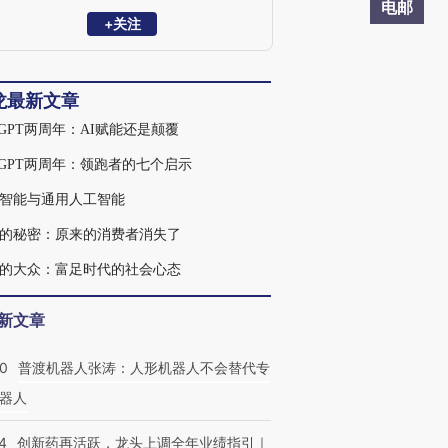
官，中国人民银行互联网金融研究中心副
电邮
主任，中国互联网证券委员会副主任委
+关注
员，中国互联网保险行业协会副主席等职
务。陈龙教授在华盛顿大学奥林商学院获
得终身教职，回国后曾任长江商学院副院
龙最新文章
长，创建工商管理博士项目。
atGPT两周年：AI赋能还是颠覆
atGPT两周年：领跑者的七个启示
智能与通用人工智能
的秘密：原来的消费者消失了
的大众：富足时代的社会心态
新文章
00
普渡机器人张涛：人形机器人不会替代专
器人
4
创新药再活跃，龙头上调全年业绩指引｜