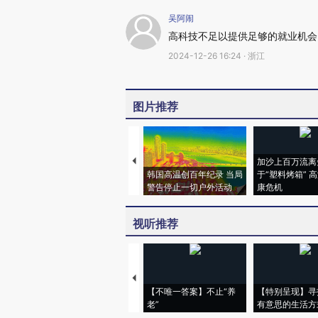
吴阿闹
高科技不足以提供足够的就业机会
2024-12-26 16:24 · 浙江
图片推荐
加沙上百万流离
韩国高温创百年纪录 当局
于“塑料烤箱” 
警告停止一切户外活动
康危机
视听推荐
【不唯一答案】不止“养
【特别呈现】寻
老”
有意思的生活方