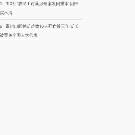
32
“90后”农民工讨薪涉刑案发回重审 因部
实不清
36
贵州山脚树矿难致16人死亡近三年 矿长
被罢免全国人大代表