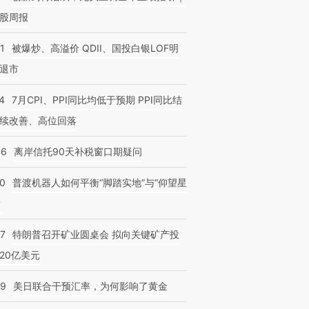
股周报
1
被爆炒、高溢价 QDII、国投白银LOF明
退市
4
7月CPI、PPI同比均低于预期 PPI同比结
续改善、高位回落
46
离岸信托90天补税窗口期疑问
00
普渡机器人如何平衡“脚踏实地”与“仰望星
？
57
特朗普召开矿业圆桌会 拟向关键矿产投
20亿美元
09
美日联合干预汇率，为何影响了黄金