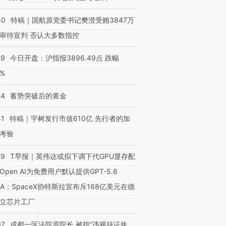
50
特稿｜国航原党委书记樊澄受贿3847万
审待宣判 否认大多数指控
29
今日开盘：沪指报3896.49点 跌幅
0%
24
蓄势突破后的黄金
51
特稿｜宇树发行市值610亿 先行者的加
考验
29
T早报｜英伟达或拟下调下代GPU显存配
Open AI为免费用户默认提供GPT-5.6
NA；SpaceX协特斯拉宣布斥168亿美元在德
立芯片工厂
07
成都一区法院原院长 被指“违规挂证执