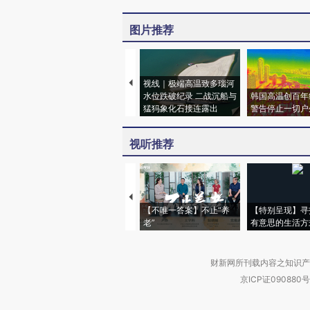
图片推荐
视线｜极端高温致多瑙河
水位跌破纪录 二战沉船与
韩国高温创百年
猛犸象化石接连露出
警告停止一切户
视听推荐
【不唯一答案】不止“养
【特别呈现】寻
老”
有意思的生活方
财新网所刊载内容之知识产
京ICP证090880号