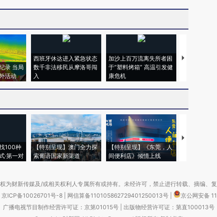
西班牙休达进入紧急状态
加沙上百万流离失所者困
视线｜HYR
纪录 当局
数千非法移民从摩洛哥闯
于“塑料烤箱” 高温引发健
术：是什么
外活动
入
康危机
心“花钱找虐
【推广】走
找100种
【特别呈现】澳门全力探
【特别呈现】《东莞，人
会，让数智科
式·第一对
索葡语国家新渠道
间便利店》倾情上线
业
权为财新传媒及/或相关权利人专属所有或持有。未经许可，禁止进行转载、摘编、
京ICP备10026701号-8
|
网信算备110105862729401250013号
|
京公网安备 11
广播电视节目制作经营许可证：京第01015号
|
出版物经营许可证：第直100013号