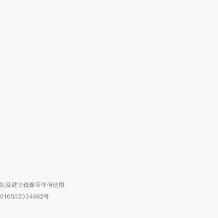
OX的吸金
马航飞行员跨国走私7万
视线｜被称为“蟑螂”的印
让中产们甘
粒摇头丸 尿检体内含3种
度Z世代 用街头抗争将教
秘鲁纳斯
”？
毒品
育部长拱下台
13人遇难
进第四届链博
【商旅对话】华住集团
技“链”接产
【特别呈现】寻找100种
CFO：不靠规模取胜，华
【特别呈
有意思的生活方式·第三对
住三大增长引擎是什么？
有意思的
复制及建立镜像等任何使用。
010502034662号