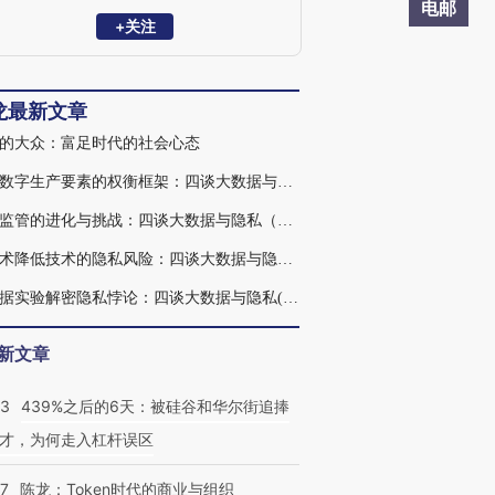
官，中国人民银行互联网金融研究中心副
电邮
主任，中国互联网证券委员会副主任委
+关注
员，中国互联网保险行业协会副主席等职
务。陈龙教授在华盛顿大学奥林商学院获
得终身教职，回国后曾任长江商学院副院
龙最新文章
长，创建工商管理博士项目。
的大众：富足时代的社会心态
解密数字生产要素的权衡框架：四谈大数据与隐私（四）
隐私监管的进化与挑战：四谈大数据与隐私（三）
用技术降低技术的隐私风险：四谈大数据与隐私（二）
大数据实验解密隐私悖论：四谈大数据与隐私(一)
新文章
53
439%之后的6天：被硅谷和华尔街追捧
才，为何走入杠杆误区
07
陈龙：Token时代的商业与组织