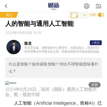
观点
试听
T中
人的智能与通用人工智能
2024年09月05日 14:18
+关注
陈龙
罗汉堂总裁、湖畔创研中心教育长，为溪创始人，阿里巴巴
研究理事会学术委员会主席，并兼任国际货币基金组织金融
科技高级顾问。此前他担任蚂蚁金服首席战略官，中国人民
银行互联网金融研究中心副主任，中国互联网证券委员会副
主任委员，中国互联网保险行业协会副主席等职务。陈龙教
什么是智能？如何获取智能？对比不同智能意味着什
授在华盛顿大学奥林商学院获得终身教职，回国后曾任长江
么？
商学院副院长，创建工商管理博士项目。
原图
2024年8月28日，深圳（国际）通用人工智能大
会。图：视觉中国
人工智能（Artificial Intelligence，简称AI）已