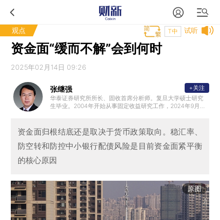
观点
试听
T中
资金面“缓而不解”会到何时
2025年02月14日 09:26
+关注
张继强
华泰证券研究所所长、固收首席分析师。复旦大学硕士研究
生毕业。2004年开始从事固定收益研究工作，2024年9月任
华泰证券研究所所长，曾任中金公司固收研究团队负责人、
董事总经理，2018年10月加盟华泰证券研究所，任固定收益
研究首席分析师，总量负责人。
资金面归根结底还是取决于货币政策取向。稳汇率、
防空转和防控中小银行配债风险是目前资金面紧平衡
的核心原因
原图