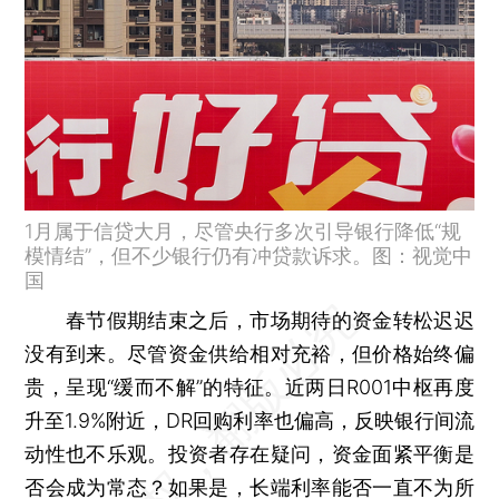
1月属于信贷大月，尽管央行多次引导银行降低“规
模情结”，但不少银行仍有冲贷款诉求。图：视觉中
国
春节假期结束之后，市场期待的资金转松迟迟
没有到来。尽管资金供给相对充裕，但价格始终偏
贵，呈现“缓而不解”的特征。近两日R001中枢再度
升至1.9%附近，DR回购利率也偏高，反映银行间流
动性也不乐观。投资者存在疑问，资金面紧平衡是
否会成为常态？如果是，长端利率能否一直不为所