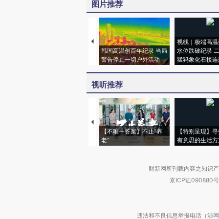
图片推荐
视线｜极端高温
韩国高温创百年纪录 当局
水位跌破纪录 
警告停止一切户外活动
猛犸象化石接连
视听推荐
【不唯一答案】不止“养
【特别呈现】寻
老”
有意思的生活方
财新网所刊载内容之知识产
京ICP证090880号
违法和不良信息举报电话（涉网络暴力有