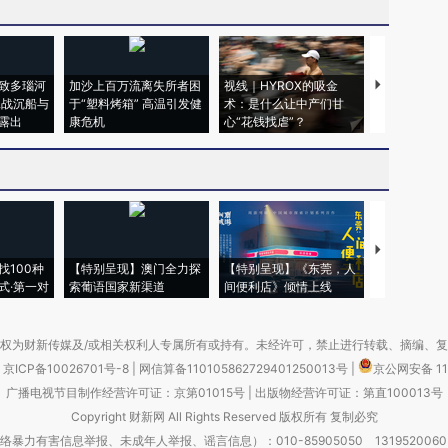
致多瑙河
加沙上百万流离失所者困
视线｜HYROX的吸金
马航飞行员
二战沉船与
于“塑料烤箱” 高温引发健
术：是什么让中产们甘
粒摇头丸 尿
露出
康危机
心“花钱找虐”？
毒品
【推广】走
找100种
【特别呈现】澳门全力探
【特别呈现】《东莞，人
会，让数智科
式·第一对
索葡语国家新渠道
间便利店》倾情上线
业
权为财新传媒及/或相关权利人专属所有或持有。未经许可，禁止进行转载、摘编、
京ICP备10026701号-8
|
网信算备110105862729401250013号
|
京公网安备 11
广播电视节目制作经营许可证：京第01015号
|
出版物经营许可证：第直100013号
Copyright 财新网 All Rights Reserved 版权所有 复制必究
害信息举报、未成年人举报、谣言信息）：010-85905050 13195200605 举报邮