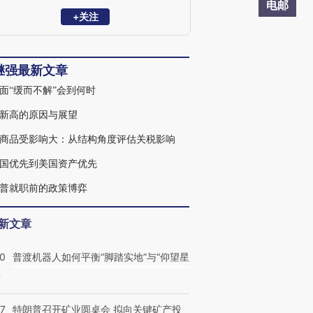
队负责人、董事总经理，2018年10月加盟
电邮
华泰证券研究所，任固定收益研究首席分
+关注
析师，总量负责人。
继强最新文章
面“缓而不解”会到何时
新高的原因与展望
商品受影响大：从结构角度评估关税影响
国优先到美国资产优先
普就职前的政策博弈
新文章
00
普渡机器人如何平衡“脚踏实地”与“仰望星
？
57
特朗普召开矿业圆桌会 拟向关键矿产投