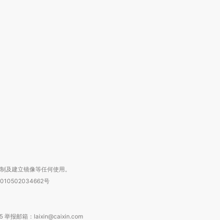
跨国走私7万
视线｜被称为“蟑螂”的印
视线｜“入侵”还是“人道危
检体内含3种
度Z世代 用街头抗争将教
机”？难民潮撕裂西班牙
秘鲁纳斯
育部长拱下台
飞地休达
13人遇难
进第四届链博
【商旅对话】华住集团
技“链”接产
【特别呈现】寻找100种
CFO：不靠规模取胜，华
【特别呈
有意思的生活方式·第三对
住三大增长引擎是什么？
有意思的
复制及建立镜像等任何使用。
010502034662号
箱：laixin@caixin.com