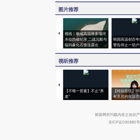
图片推荐
视线｜极端高温致多瑙河
水位跌破纪录 二战沉船与
韩国高温创百年
猛犸象化石接连露出
警告停止一切户
视听推荐
【不唯一答案】不止“养
【特别呈现】寻
老”
有意思的生活方
财新网所刊载内容之知识产
京ICP证090880号