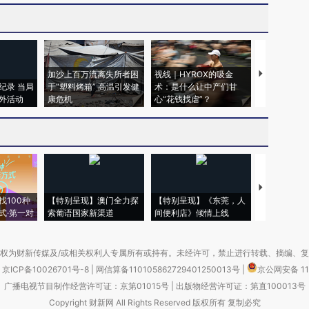
加沙上百万流离失所者困
视线｜HYROX的吸金
马航飞行员
纪录 当局
于“塑料烤箱” 高温引发健
术：是什么让中产们甘
粒摇头丸 尿
外活动
康危机
心“花钱找虐”？
毒品
【推广】走
找100种
【特别呈现】澳门全力探
【特别呈现】《东莞，人
会，让数智科
式·第一对
索葡语国家新渠道
间便利店》倾情上线
业
权为财新传媒及/或相关权利人专属所有或持有。未经许可，禁止进行转载、摘编、
京ICP备10026701号-8
|
网信算备110105862729401250013号
|
京公网安备 11
广播电视节目制作经营许可证：京第01015号
|
出版物经营许可证：第直100013号
Copyright 财新网 All Rights Reserved 版权所有 复制必究