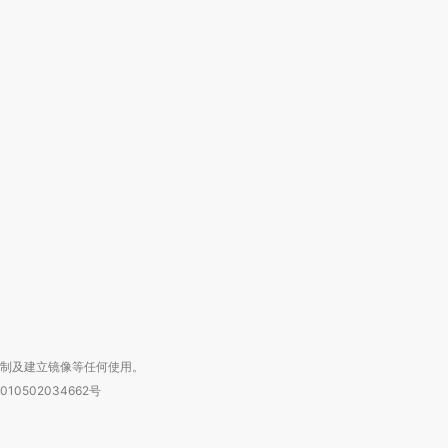
跨国走私7万
视线｜被称为“蟑螂”的印
视线｜“入侵”还是“人道危
检体内含3种
度Z世代 用街头抗争将教
机”？难民潮撕裂西班牙
秘鲁纳斯
育部长拱下台
飞地休达
13人遇难
进第四届链博
【商旅对话】华住集团
技“链”接产
【特别呈现】寻找100种
CFO：不靠规模取胜，华
【特别呈
有意思的生活方式·第三对
住三大增长引擎是什么？
有意思的
复制及建立镜像等任何使用。
010502034662号