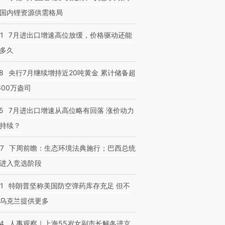
国内锂资源供需格局
1
7月进出口增速高位放缓，价格驱动还能
多久
8
央行7月继续增持近20吨黄金 累计储备超
600万盎司
5
7月进出口增速从高位略有回落 涨价动力
持续？
07
下周前瞻：生态环境法典施行；巴西总统
进入竞选阶段
1
特朗普坚称美国防空弹药库存充足 但不
乌克兰提供更多
24
人事观察｜上海55岁女副市长解冬进京