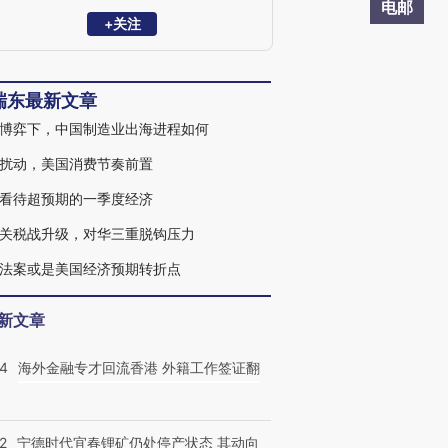
学家委员会委员。曾任职于中国财政部中
电邮
美经济对话领导小组办公室、OECD经济
+关注
部、早稻田大学政治经济学院，专注全球
和中国宏观经济与金融市场研究。2023年
10月参加国务院总理主持召开的经济形势
瑞东最新文章
专家和企业家座谈会，就经济工作建言献
策。
博弈下，中国制造业出海进程如何
扰动，美国消费节奏前置
看待超预期的一季度经济
关税战升级，对华三重脱钩压力
法案或是美国经济预期转折点
新文章
14
海外金融专才回流香港 外籍工作签证翻
2
宁德时代宜春锂矿仍处停产状态 其动向