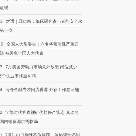
放缓
53
对话｜邱仁宗：临床研究参与者的安全永
第一位
06
全国人大常委会：六名将领涉嫌严重违
法 被罢免全国人大代表
43
7月美国劳动力市场意外放缓 岗位减少
3万个失业率降至4.1%
14
海外金融专才回流香港 外籍工作签证翻
2
宁德时代宜春锂矿仍处停产状态 其动向
国内锂资源供需格局
1
7月进出口增速高位放缓，价格驱动还能