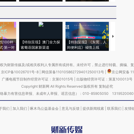
【推广】走
找100种
【特别呈现】澳门全力探
【特别呈现】《东莞，人
会，让数智科
式·第一对
索葡语国家新渠道
间便利店》倾情上线
业
权为财新传媒及/或相关权利人专属所有或持有。未经许可，禁止进行转载、摘编、
京ICP备10026701号-8
|
网信算备110105862729401250013号
|
京公网安备 11
广播电视节目制作经营许可证：京第01015号
|
出版物经营许可证：第直100013号
Copyright 财新网 All Rights Reserved 版权所有 复制必究
害信息举报、未成年人举报、谣言信息）：010-85905050 13195200605 举报邮
于我们
|
加入我们
|
啄木鸟公益基金会
|
意见与反馈
|
提供新闻线索
|
联系我们
|
友情