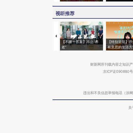
视听推荐
【不唯一答案】不止“养
【特别呈现】寻
老”
有意思的生活方
财新网所刊载内容之知识产
京ICP证090880号
违法和不良信息举报电话（涉网络暴力有
关