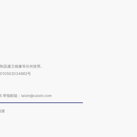
进第四届链博
【商旅对话】华住集团
技“链”接产
【特别呈现】寻找100种
CFO：不靠规模取胜，华
【特别呈
有意思的生活方式·第三对
住三大增长引擎是什么？
有意思的
复制及建立镜像等任何使用。
010502034662号
箱：laixin@caixin.com
链接