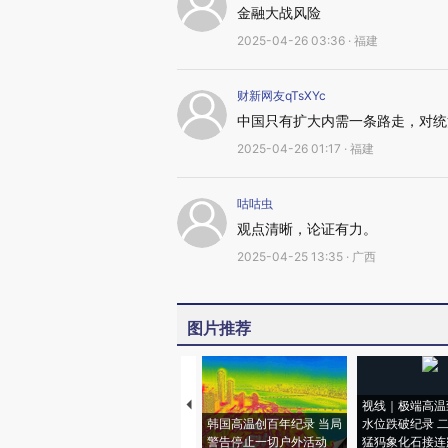
金融大战风险
2025-04-26 03:36 · 福建
财新网友qTsXYc
中国只有扩大内需一条路走，对统
2025-04-26 01:17 · 福建
咕咕虫
观点清晰，论证有力。
2025-04-25 13:35 · 广西
图片推荐
视线｜极端高温
韩国高温创百年纪录 当局
水位跌破纪录 
警告停止一切户外活动
猛犸象化石接连