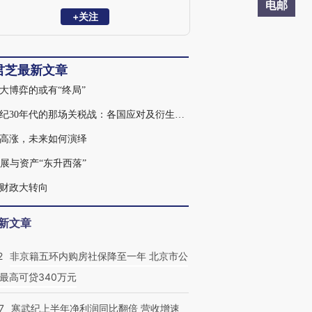
电邮
+关注
君芝最新文章
大博弈的或有“终局”
20世纪30年代的那场关税战：各国应对及衍生影响
高涨，未来如何演绎
发展与资产“东升西落”
财政大转向
新文章
2
非京籍五环内购房社保降至一年 北京市公
最高可贷340万元
7
寒武纪上半年净利润同比翻倍 营收增速