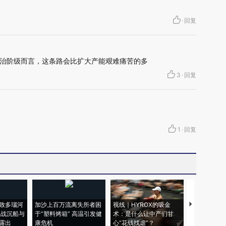
·
回复
治阶级而言，这条路会比扩大产能艰难痛苦的多
3
·
回复
1
·
回复
致多瑙河
加沙上百万流离失所者困
视线｜HYROX的吸金
马航飞行员
二战沉船与
于“塑料烤箱” 高温引发健
术：是什么让中产们甘
粒摇头丸 尿
露出
康危机
心“花钱找虐”？
毒品