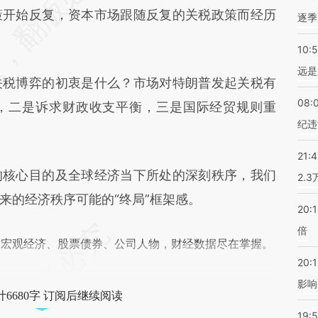
差。不代表财新观点和立场。推荐点击链接阅读原
策开始反复，资本市场跟随反复的关税政策而经历
逐季
10:
远是
税博弈的初衷是什么？市场对特朗普发起关税有
08:
，二是诉求财政收支平衡，三是国际经贸规则重
纪违
21:
核心目的及全球经济当下所处的深刻秩序，我们
2.
来的经济秩序可能的“终局”框架感。
20:
倍
阅宏观经济、股票债券、公司人物，财经数据尽在掌握。
20:1
影响
6680字 订阅后继续阅读
19:5