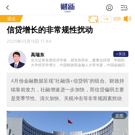
观点
试听
T中
信贷增长的非常规性扰动
2025年05月15日 17:44
+关注
高瑞东
光大证券首席经济学家，研究所所长，董事总经理，早稻田
大学经济学博士，中国财政部金融人才库专家，中国金融四
十人青年论坛会员，中国证券业协会首席经济学家委员会委
员。曾任职于中国财政部中美经济对话领导小组办公室、OE
CD经济部、早稻田大学政治经济学院，专注全球和中国宏观
4月份金融数据呈现“社融强+信贷弱”的组合。财政持
经济与金融市场研究。2023年10月参加国务院总理主持召开
续靠前发力，社融增速进一步加快，而信贷偏弱主要
的经济形势专家和企业家座谈会，就经济工作建言献策。
是受季节性、清欠加快、关税冲击等非常规因素扰动
原图