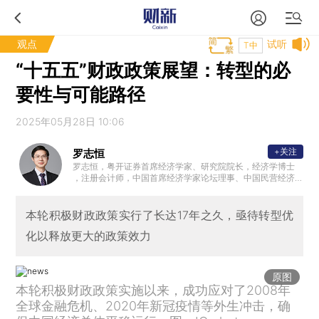
观点
试听
T中
“十五五”财政政策展望：转型的必
要性与可能路径
2025年05月28日 10:06
+关注
罗志恒
罗志恒，粤开证券首席经济学家、研究院院长，经济学博士
，注册会计师，中国首席经济学家论坛理事、中国民营经济
研究会理事，中国人民大学财税研究所兼职研究员，清华大
学金融安全研究中心兼职研究员，曾获新财富宏观经济最佳
分析师。2023年7月受邀参加总理主持的经济形势专家座谈
本轮积极财政政策实行了长达17年之久，亟待转型优
会并做发言。主要研究方向：宏观经济、财政理论与政策。
化以释放更大的政策效力
原图
本轮积极财政政策实施以来，成功应对了2008年
全球金融危机、2020年新冠疫情等外生冲击，确