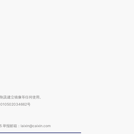
跨国走私7万
视线｜被称为“蟑螂”的印
视线｜“入侵”还是“人道危
检体内含3种
度Z世代 用街头抗争将教
机”？难民潮撕裂西班牙
秘鲁纳斯
育部长拱下台
飞地休达
13人遇难
进第四届链博
【商旅对话】华住集团
技“链”接产
【特别呈现】寻找100种
CFO：不靠规模取胜，华
【特别呈
有意思的生活方式·第三对
住三大增长引擎是什么？
有意思的
复制及建立镜像等任何使用。
010502034662号
箱：laixin@caixin.com