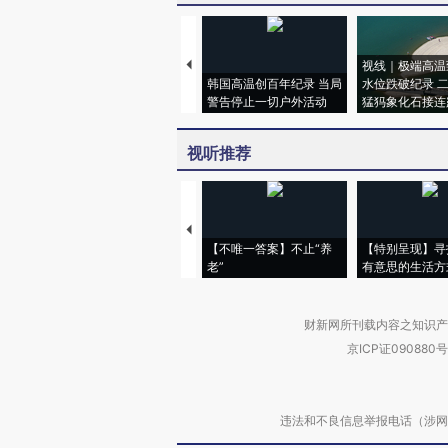
视线｜极端高温
韩国高温创百年纪录 当局
水位跌破纪录 
警告停止一切户外活动
猛犸象化石接连
视听推荐
【不唯一答案】不止“养
【特别呈现】寻
老”
有意思的生活方
财新网所刊载内容之知识产
京ICP证090880号
违法和不良信息举报电话（涉网络暴力有