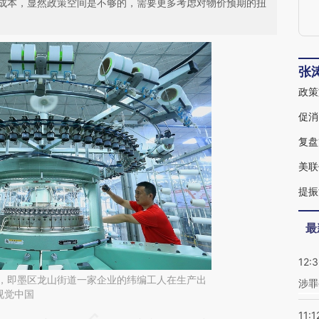
成本，显然政策空间是不够的，需要更多考虑对物价预期的扭
张
促消
复盘
美联
提振
最
12:
青岛，即墨区龙山街道一家企业的纬编工人在生产出
涉罪
视觉中国
11:1