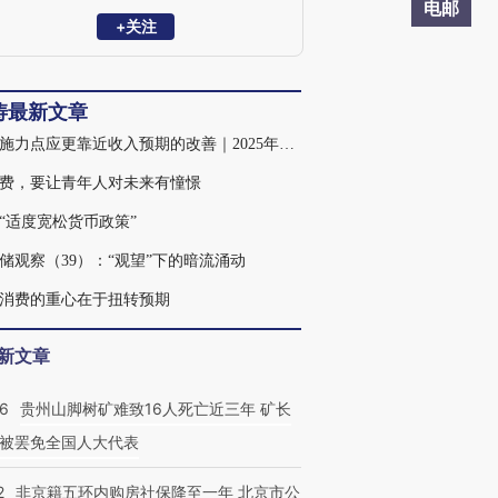
电邮
+关注
涛最新文章
政策施力点应更靠近收入预期的改善｜2025年二季度市场叙事
费，要让青年人对未来有憧憬
“适度宽松货币政策”
储观察（39）：“观望”下的暗流涌动
消费的重心在于扭转预期
新文章
36
贵州山脚树矿难致16人死亡近三年 矿长
被罢免全国人大代表
2
非京籍五环内购房社保降至一年 北京市公