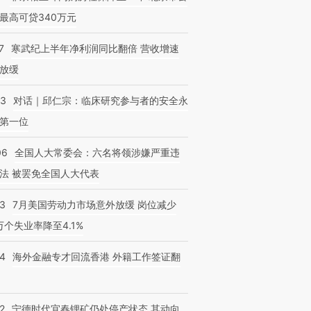
最高可贷340万元
7
寒武纪上半年净利润同比翻倍 营收增速
放缓
53
对话｜邱仁宗：临床研究参与者的安全永
第一位
06
全国人大常委会：六名将领涉嫌严重违
法 被罢免全国人大代表
43
7月美国劳动力市场意外放缓 岗位减少
3万个失业率降至4.1%
14
海外金融专才回流香港 外籍工作签证翻
2
宁德时代宜春锂矿仍处停产状态 其动向