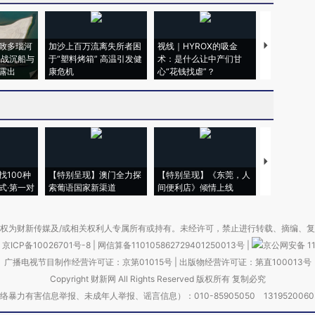
致多瑙河
加沙上百万流离失所者困
视线｜HYROX的吸金
马航飞行员
二战沉船与
于“塑料烤箱” 高温引发健
术：是什么让中产们甘
粒摇头丸 尿
露出
康危机
心“花钱找虐”？
毒品
【推广】走
找100种
【特别呈现】澳门全力探
【特别呈现】《东莞，人
会，让数智科
式·第一对
索葡语国家新渠道
间便利店》倾情上线
业
权为财新传媒及/或相关权利人专属所有或持有。未经许可，禁止进行转载、摘编、
京ICP备10026701号-8
|
网信算备110105862729401250013号
|
京公网安备 11
广播电视节目制作经营许可证：京第01015号
|
出版物经营许可证：第直100013号
Copyright 财新网 All Rights Reserved 版权所有 复制必究
害信息举报、未成年人举报、谣言信息）：010-85905050 13195200605 举报邮